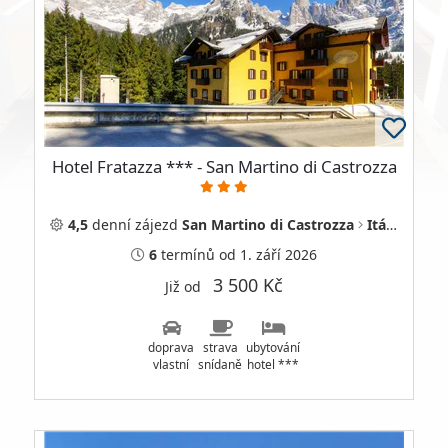
Hotel Fratazza *** - San Martino di Castrozza
4,5
denní
zájezd
San Martino di Castrozza
Itálie
6
termínů
od 1. září 2026
3 500 Kč
Již od
doprava
strava
ubytování
vlastní
snídaně
hotel ***