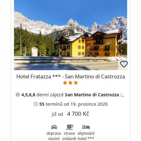
Hotel Fratazza *** - San Martino di Castrozza
4,5,6,8
denní
zájezd
San Martino di Castrozza
Itálie
55
termínů
od 19. prosince 2026
4 700 Kč
Již od
doprava
strava
ubytování
vlastní
snídaně
hotel ***