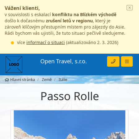
Vážení klienti,
v souvislosti s eskalací
konfliktu na Blízkém východě
došlo k dočasnému
zrušení letů v regionu
, který je
zároveň klíčovým přestupním místem pro zájezdy do Asie.
Rádi bychom vás ujistili, že tuto situaci pečlivě sledujeme.
více
informací o situaci
(aktualizováno 2. 3. 2026)
Open Travel, s.r.o.
Hlavní stránka
Země
Itálie
Passo Rolle