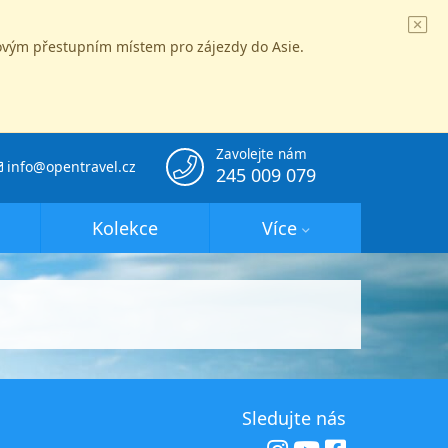
íčovým přestupním místem pro zájezdy do Asie.
Zavolejte nám
info@opentravel.cz
245 009 079
Kolekce
Více
Sledujte nás