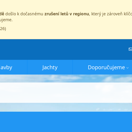
dě
došlo k dočasnému
zrušení letů v regionu
, který je zároveň kl
dujeme.
026)
lavby
Jachty
Doporučujeme