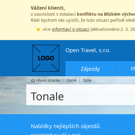
Vážení klienti,
v souvislosti s eskalací
konfliktu na Blízkém výcho
Rádi bychom vás ujistili, že tuto situaci pečlivě sle
více
informací o situaci
(aktualizováno 2. 3. 2
Open Travel, s.r.o.
Zájezdy
P
Hlavní stránka
Země
Itálie
Tonale
Nabídky nejlepších zájezdů
pravidelně na váš e-mail