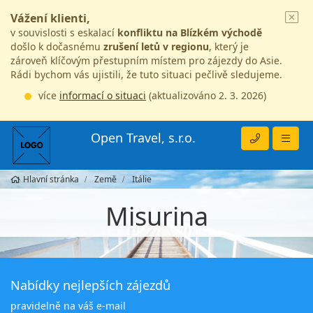
Vážení klienti,
v souvislosti s eskalací
konfliktu na Blízkém východě
došlo k dočasnému
zrušení letů v regionu
, který je
zároveň klíčovým přestupním místem pro zájezdy do Asie.
Rádi bychom vás ujistili, že tuto situaci pečlivě sledujeme.
více
informací o situaci
(aktualizováno 2. 3. 2026)
Open Travel, s.r.o.
Hlavní stránka
Země
Itálie
Misurina
Nabídky nejlepších zájezdů
pravidelně na váš e-mail