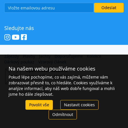
Sledujte nás
Zájezdy
Plavby
Jachty
Doporučujeme
Kolekce
Dárkový poukaz
Vzorový článek
Na našem webu používáme cookies
Open Travel Network
nám. 14 října, 15000 Praha
Pokud lépe pochopíme, co vás zajímá, můžeme vám
zobrazovat přesně to, co hledáte. Cookies využíváme k
analýze informací, aby náš web dobře fungoval a mohli
jsme ho dále zlepšovat.
Povolit vše
Nastavit cookies
Odmítnout