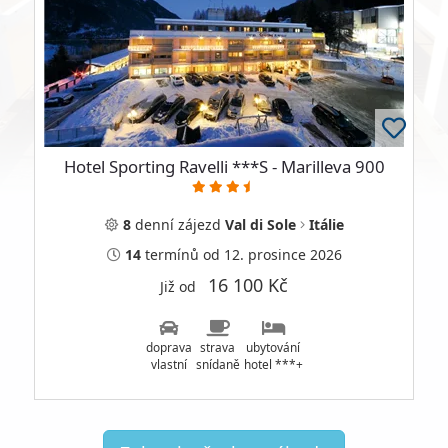
Hotel Sporting Ravelli ***S - Marilleva 900
8
denní
zájezd
Val di Sole
Itálie
14
termínů
od 12. prosince 2026
16 100 Kč
Již od
doprava
strava
ubytování
vlastní
snídaně
hotel ***+