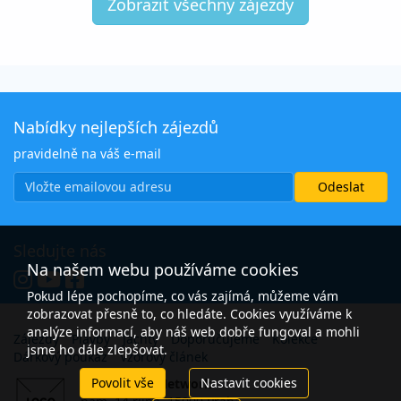
Zobrazit všechny zájezdy
Nabídky nejlepších zájezdů
pravidelně na váš e-mail
Sledujte nás
Na našem webu používáme cookies
Pokud lépe pochopíme, co vás zajímá, můžeme vám
zobrazovat přesně to, co hledáte. Cookies využíváme k
analýze informací, aby náš web dobře fungoval a mohli
Zájezdy
Plavby
Jachty
Doporučujeme
Kolekce
jsme ho dále zlepšovat.
Dárkový poukaz
Vzorový článek
Povolit vše
Nastavit cookies
Open Travel Network