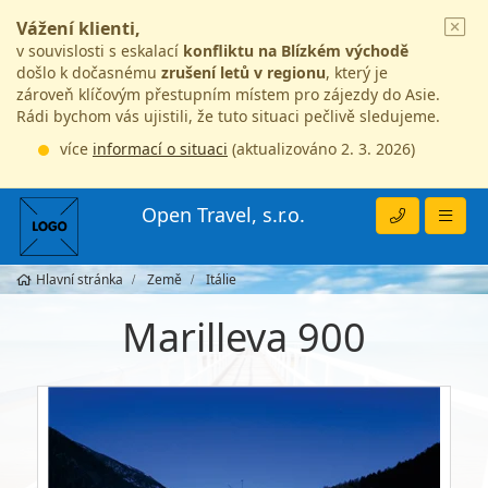
Vážení klienti,
v souvislosti s eskalací
konfliktu na Blízkém východě
došlo k dočasnému
zrušení letů v regionu
, který je
zároveň klíčovým přestupním místem pro zájezdy do Asie.
Rádi bychom vás ujistili, že tuto situaci pečlivě sledujeme.
více
informací o situaci
(aktualizováno 2. 3. 2026)
Open Travel, s.r.o.
Hlavní stránka
Země
Itálie
Marilleva 900