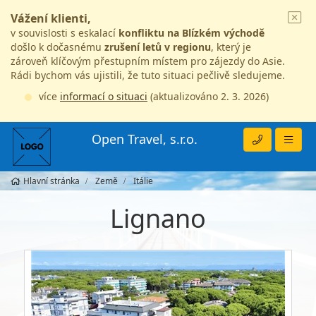
Vážení klienti,
v souvislosti s eskalací
konfliktu na Blízkém východě
došlo k dočasnému
zrušení letů v regionu
, který je
zároveň klíčovým přestupním místem pro zájezdy do Asie.
Rádi bychom vás ujistili, že tuto situaci pečlivě sledujeme.
více
informací o situaci
(aktualizováno 2. 3. 2026)
Open Travel, s.r.o.
Hlavní stránka
Země
Itálie
Lignano