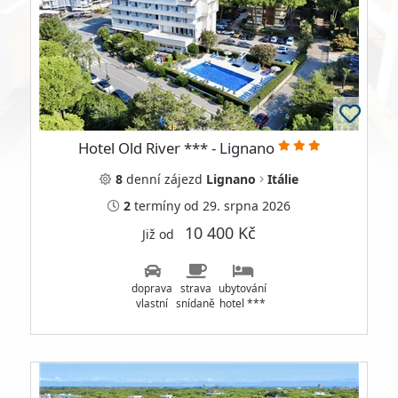
Hotel Old River *** - Lignano
8
denní
zájezd
Lignano
Itálie
2
termíny
od 29. srpna 2026
10 400 Kč
Již od
doprava
strava
ubytování
vlastní
snídaně
hotel ***