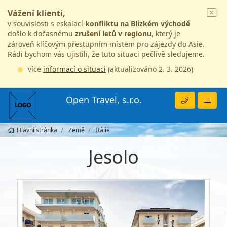
Vážení klienti,
v souvislosti s eskalací
konfliktu na Blízkém východě
došlo k dočasnému
zrušení letů v regionu
, který je
zároveň klíčovým přestupním místem pro zájezdy do Asie.
Rádi bychom vás ujistili, že tuto situaci pečlivě sledujeme.
více
informací o situaci
(aktualizováno 2. 3. 2026)
Open Travel, s.r.o.
Hlavní stránka
Země
Itálie
Jesolo