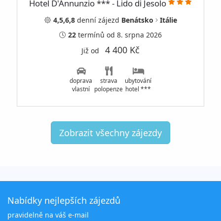
Hotel D'Annunzio *** - Lido di Jesolo
4,5,6,8
denní
zájezd
Benátsko
Itálie
22
termínů
od 8. srpna 2026
4 400 Kč
Již od
doprava
strava
ubytování
vlastní
polopenze
hotel ***
Zobrazit všechny zájezdy
Nabídky nejlepších zájezdů
pravidelně na váš e-mail