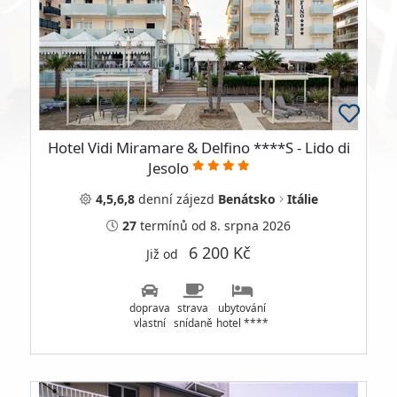
Hotel Vidi Miramare & Delfino ****S - Lido di
Jesolo
4,5,6,8
denní
zájezd
Benátsko
Itálie
27
termínů
od 8. srpna 2026
6 200 Kč
Již od
doprava
strava
ubytování
vlastní
snídaně
hotel ****