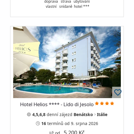
doprava
strava
ubytování
vlastní
snídaně
hotel ***
Hotel Helios **** - Lido di Jesolo
4,5,6,8
denní
zájezd
Benátsko
Itálie
16
termínů
od 9. srpna 2026
5 200 Kč
Již od