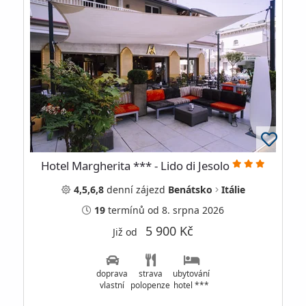
Hotel Margherita *** - Lido di Jesolo
4,5,6,8
denní
zájezd
Benátsko
Itálie
19
termínů
od 8. srpna 2026
5 900 Kč
Již od
doprava
strava
ubytování
vlastní
polopenze
hotel ***