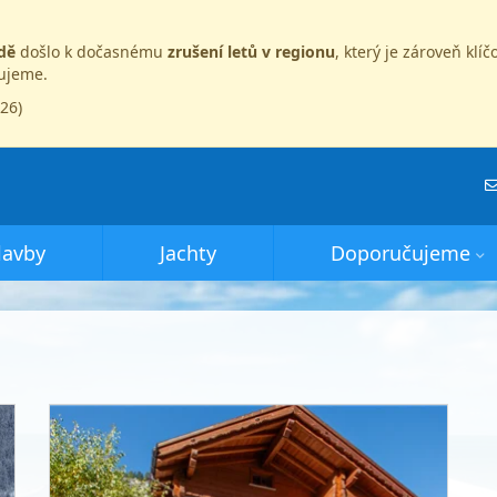
dě
došlo k dočasnému
zrušení letů v regionu
, který je zároveň kl
dujeme.
026)
lavby
Jachty
Doporučujeme