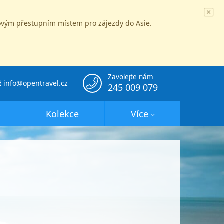
íčovým přestupním místem pro zájezdy do Asie.
Zavolejte nám
info@opentravel.cz
245 009 079
Kolekce
Více