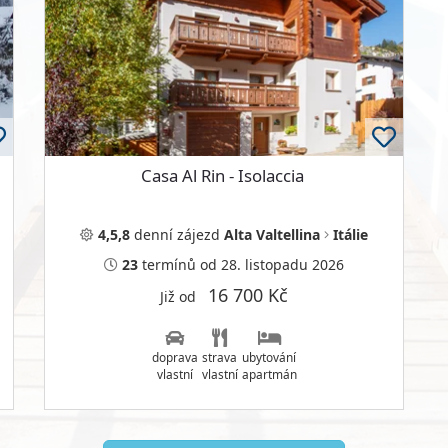
Casa Al Rin - Isolaccia
4,5,8
denní
zájezd
Alta Valtellina
Itálie
23
termínů
od 28. listopadu 2026
16 700 Kč
Již od
doprava
strava
ubytování
vlastní
vlastní
apartmán