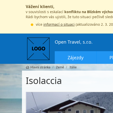
Vážení klienti,
v souvislosti s eskalací
konfliktu na Blízkém výcho
Rádi bychom vás ujistili, že tuto situaci pečlivě sle
více
informací o situaci
(aktualizováno 2. 3. 2
Open Travel, s.r.o.
Zájezdy
P
Hlavní stránka
Země
Itálie
Isolaccia