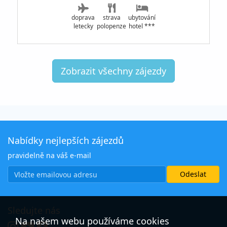
doprava
strava
ubytování
letecky
polopenze
hotel ***
Zobrazit všechny zájezdy
Nabídky nejlepších zájezdů
pravidelně na váš e-mail
Sledujte nás
Na našem webu používáme cookies