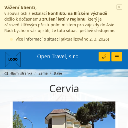
Vážení klienti,
v souvislosti s eskalací
konfliktu na Blízkém východě
došlo k dočasnému
zrušení letů v regionu
, který je
zároveň klíčovým přestupním místem pro zájezdy do Asie.
Rádi bychom vás ujistili, že tuto situaci pečlivě sledujeme.
více
informací o situaci
(aktualizováno 2. 3. 2026)
Open Travel, s.r.o.
Hlavní stránka
Země
Itálie
Cervia