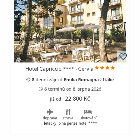
Hotel Capriccio **** - Cervia
8
denní
zájezd
Emilia Romagna
Itálie
6
termínů
od 8. srpna 2026
22 800 Kč
Již od
doprava
strava
ubytování
letecky
plná penze
hotel ****