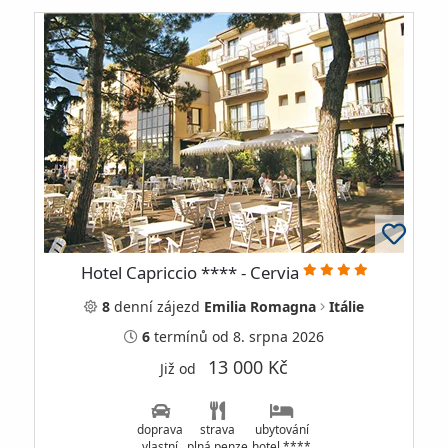
Hotel Capriccio **** - Cervia
8
denní
zájezd
Emilia Romagna
Itálie
6
termínů
od 8. srpna 2026
13 000 Kč
Již od
doprava
strava
ubytování
vlastní
plná penze
hotel ****