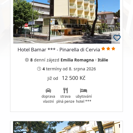
Hotel Bamar *** - Pinarella di Cervia
8
denní
zájezd
Emilia Romagna
Itálie
4
termíny
od 8. srpna 2026
12 500 Kč
Již od
doprava
strava
ubytování
vlastní
plná penze
hotel ***