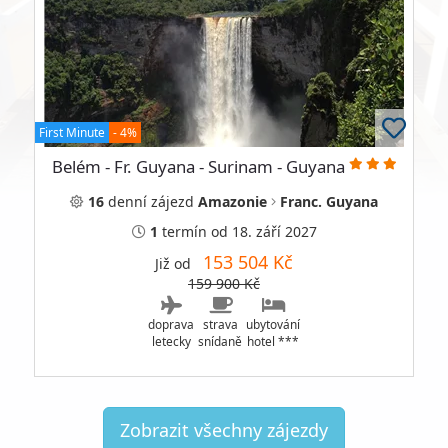
First Minute
- 4%
Belém - Fr. Guyana - Surinam - Guyana
16
denní
zájezd
Amazonie
Franc. Guyana
1
termín
od 18. září 2027
153 504 Kč
Již od
159 900 Kč
doprava
strava
ubytování
letecky
snídaně
hotel ***
Zobrazit všechny zájezdy