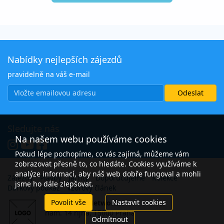
Nabídky nejlepších zájezdů
pravidelně na váš e-mail
Sledujte nás
Na našem webu používáme cookies
Pokud lépe pochopíme, co vás zajímá, můžeme vám
zobrazovat přesně to, co hledáte. Cookies využíváme k
analýze informací, aby náš web dobře fungoval a mohli
Zájezdy
Plavby
Jachty
Doporučujeme
Kolekce
jsme ho dále zlepšovat.
Dárkový poukaz
Vzorový článek
Povolit vše
Nastavit cookies
Open Travel Network
nám. 14 října, 15000 Praha
Odmítnout