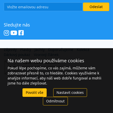
Sledujte nás
Zájezdy
Plavby
Jachty
Doporučujeme
Kolekce
Dárkový poukaz
Vzorový článek
Na našem webu používáme cookies
Open Travel Network
nám. 14 října, 15000 Praha
Pokud lépe pochopíme, co vás zajímá, můžeme vám
zobrazovat přesně to, co hledáte. Cookies využíváme k
analýze informací, aby náš web dobře fungoval a mohli
jsme ho dále zlepšovat.
Povolit vše
Nastavit cookies
Odmítnout