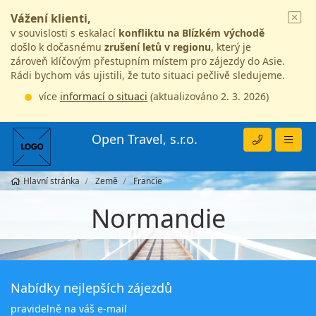
Vážení klienti,
v souvislosti s eskalací
konfliktu na Blízkém východě
došlo k dočasnému
zrušení letů v regionu
, který je
zároveň klíčovým přestupním místem pro zájezdy do Asie.
Rádi bychom vás ujistili, že tuto situaci pečlivě sledujeme.
více
informací o situaci
(aktualizováno 2. 3. 2026)
Open Travel, s.r.o.
Hlavní stránka
Země
Francie
Normandie
Nabídky nejlepších zájezdů
pravidelně na váš e-mail