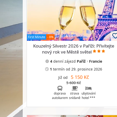
First Minute
- 8%
Kouzelný Silvestr 2026 v Paříži: Přivítejte
nový rok ve Městě světel
4
denní
zájezd
Paříž
Francie
1
termín
od 29. prosince 2026
5 150 Kč
Již od
5 600 Kč
doprava
strava
ubytování
autokarem
snídaně
hotel ***