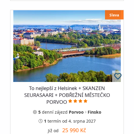
Sleva
To nejlepší z Helsinek + SKANZEN
SEURASAARI + POBŘEŽNÍ MĚSTEČKO
PORVOO
5
denní
zájezd
Porvoo
Finsko
1
termín
od 4. srpna 2027
25 990 Kč
Již od