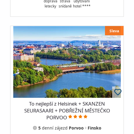
doprava
strava
ubytování
letecky
snídaně
hotel ****
Sleva
To nejlepší z Helsinek + SKANZEN
SEURASAARI + POBŘEŽNÍ MĚSTEČKO
PORVOO
5
denní
zájezd
Porvoo
Finsko