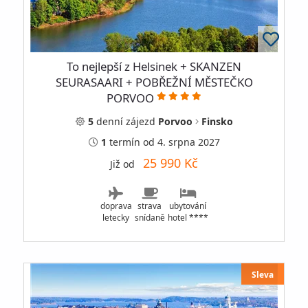
To nejlepší z Helsinek + SKANZEN
SEURASAARI + POBŘEŽNÍ MĚSTEČKO
PORVOO
5
denní
zájezd
Porvoo
Finsko
1
termín
od 4. srpna 2027
25 990 Kč
Již od
doprava
strava
ubytování
letecky
snídaně
hotel ****
Sleva