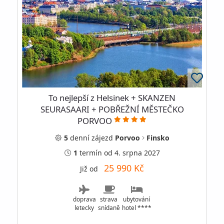
To nejlepší z Helsinek + SKANZEN
SEURASAARI + POBŘEŽNÍ MĚSTEČKO
PORVOO
5
denní
zájezd
Porvoo
Finsko
1
termín
od 4. srpna 2027
25 990 Kč
Již od
doprava
strava
ubytování
letecky
snídaně
hotel ****