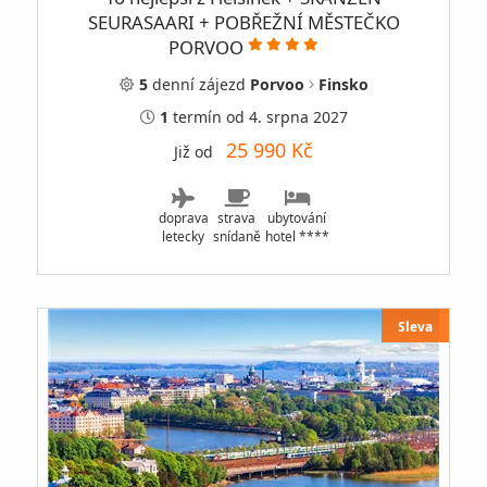
SEURASAARI + POBŘEŽNÍ MĚSTEČKO
PORVOO
5
denní
zájezd
Porvoo
Finsko
1
termín
od 4. srpna 2027
25 990 Kč
Již od
doprava
strava
ubytování
letecky
snídaně
hotel ****
Sleva