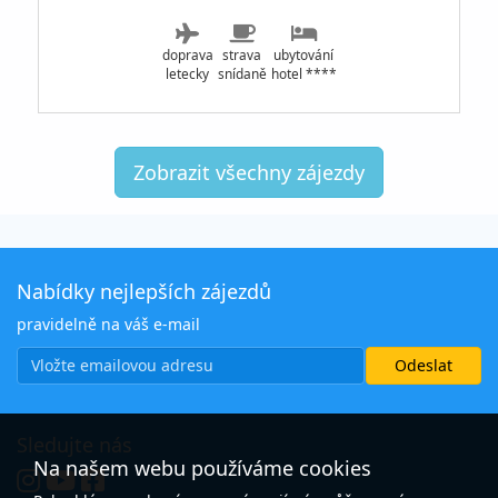
doprava
strava
ubytování
letecky
snídaně
hotel ****
Zobrazit všechny zájezdy
Nabídky nejlepších zájezdů
pravidelně na váš e-mail
Sledujte nás
Na našem webu používáme cookies