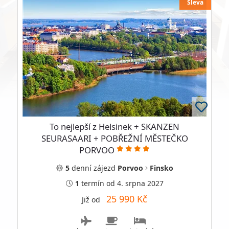
Sleva
To nejlepší z Helsinek + SKANZEN
SEURASAARI + POBŘEŽNÍ MĚSTEČKO
PORVOO
5
denní
zájezd
Porvoo
Finsko
1
termín
od 4. srpna 2027
25 990 Kč
Již od