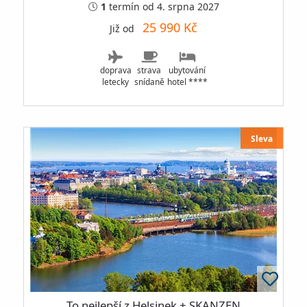
1
termín
od 4. srpna 2027
25 990 Kč
Již od
doprava
strava
ubytování
letecky
snídaně
hotel ****
Sleva
To nejlepší z Helsinek + SKANZEN