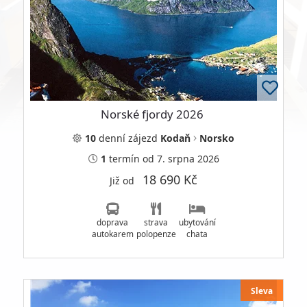
Norské fjordy 2026
10
denní
zájezd
Kodaň
Norsko
1
termín
od 7. srpna 2026
18 690 Kč
Již od
doprava
strava
ubytování
autokarem
polopenze
chata
Sleva