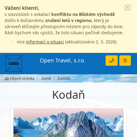
Vážení klienti,
v souvislosti s eskalací
konfliktu na Blízkém východě
došlo k dočasnému
zrušení letů v regionu
, který je
zároveň klíčovým přestupním místem pro zájezdy do Asie.
Rádi bychom vás ujistili, že tuto situaci pečlivě sledujeme.
více
informací o situaci
(aktualizováno 2. 3. 2026)
Open Travel, s.r.o.
Hlavní stránka
Země
Dánsko
Kodaň