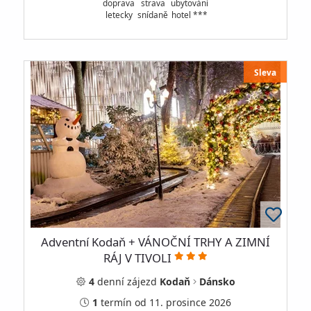
doprava
strava
ubytování
letecky
snídaně
hotel ***
Sleva
Adventní Kodaň + VÁNOČNÍ TRHY A ZIMNÍ
RÁJ V TIVOLI
4
denní
zájezd
Kodaň
Dánsko
1
termín
od 11. prosince 2026