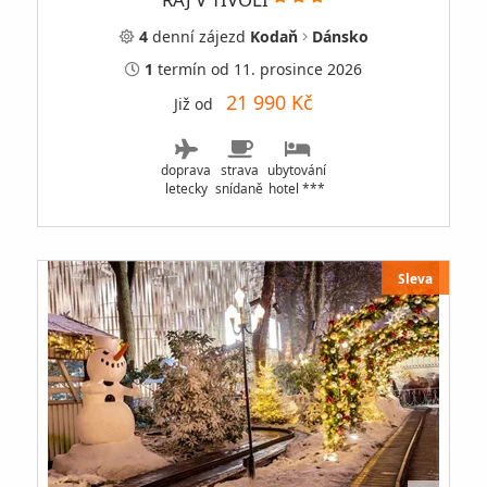
4
denní
zájezd
Kodaň
Dánsko
1
termín
od 11. prosince 2026
21 990 Kč
Již od
doprava
strava
ubytování
letecky
snídaně
hotel ***
Sleva