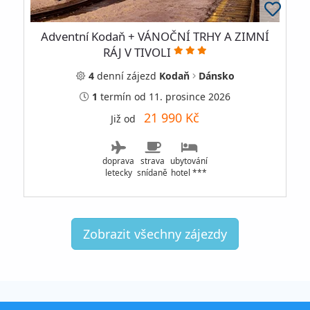
Adventní Kodaň + VÁNOČNÍ TRHY A ZIMNÍ
RÁJ V TIVOLI
4
denní
zájezd
Kodaň
Dánsko
1
termín
od 11. prosince 2026
21 990 Kč
Již od
doprava
strava
ubytování
letecky
snídaně
hotel ***
Zobrazit všechny zájezdy