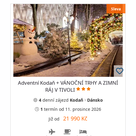
Sleva
Adventní Kodaň + VÁNOČNÍ TRHY A ZIMNÍ
RÁJ V TIVOLI
4
denní
zájezd
Kodaň
Dánsko
1
termín
od 11. prosince 2026
21 990 Kč
Již od