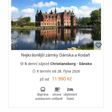
Nejkrásnější zámky Dánska a Kodaň
5
denní
zájezd
Christiansborg
Dánsko
1
termín
od 28. října 2026
11 990 Kč
Již od
doprava
strava
ubytování
autokarem
snídaně
hotel