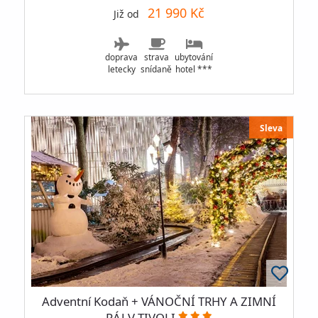
21 990 Kč
Již od
doprava
strava
ubytování
letecky
snídaně
hotel ***
Sleva
Adventní Kodaň + VÁNOČNÍ TRHY A ZIMNÍ
RÁJ V TIVOLI