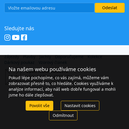
Sledujte nás
Zájezdy
Plavby
Jachty
Doporučujeme
Kolekce
Dárkový poukaz
Vzorový článek
Na našem webu používáme cookies
Open Travel Network
nám. 14 října, 15000 Praha
Pokud lépe pochopíme, co vás zajímá, můžeme vám
zobrazovat přesně to, co hledáte. Cookies využíváme k
analýze informací, aby náš web dobře fungoval a mohli
jsme ho dále zlepšovat.
Povolit vše
Nastavit cookies
Odmítnout