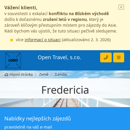
Vážení klienti,
v souvislosti s eskalací
konfliktu na Blízkém východě
došlo k dočasnému
zrušení letů v regionu
, který je
zároveň klíčovým přestupním místem pro zájezdy do Asie.
Rádi bychom vás ujistili, že tuto situaci pečlivě sledujeme.
více
informací o situaci
(aktualizováno 2. 3. 2026)
Open Travel, s.r.o.
Hlavní stránka
Země
Dánsko
Fredericia
Nabídky nejlepších zájezdů
pravidelně na váš e-mail