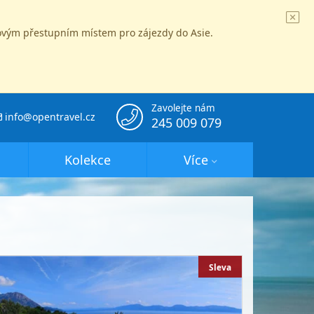
íčovým přestupním místem pro zájezdy do Asie.
Zavolejte nám
info@opentravel.cz
245 009 079
Kolekce
Více
Sleva