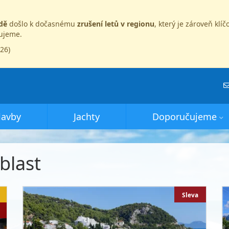
dě
došlo k dočasnému
zrušení letů v regionu
, který je zároveň kl
dujeme.
026)
lavby
Jachty
Doporučujeme
blast
Sleva