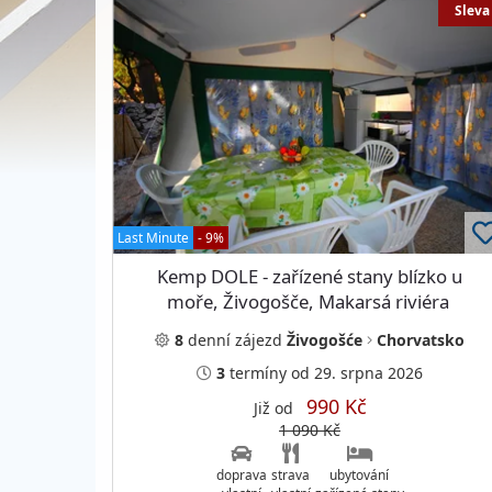
Sleva
Last Minute
- 9%
Kemp DOLE - zařízené stany blízko u
moře, Živogošče, Makarsá riviéra
8
denní
zájezd
Živogošće
Chorvatsko
3
termíny
od 29. srpna 2026
990 Kč
Již od
1 090 Kč
doprava
strava
ubytování