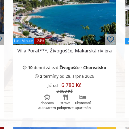
Last Minute
- 24%
L
Villa Porat***, Živogošče, Makarská riviéra
10
denní
zájezd
Živogošće
Chorvatsko
2
termíny
od 28. srpna 2026
6 780 Kč
Již od
8 980 Kč
doprava
strava
ubytování
autokarem
polopenze
apartmán