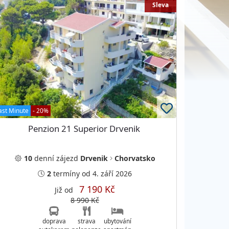
Sleva
ast Minute
- 20%
Penzion 21 Superior Drvenik
10
denní
zájezd
Drvenik
Chorvatsko
2
termíny
od 4. září 2026
7 190 Kč
Již od
8 990 Kč
doprava
strava
ubytování