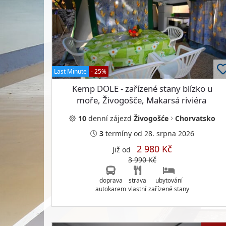
Last Minute
- 25%
Kemp DOLE - zařízené stany blízko u
moře, Živogošče, Makarsá riviéra
10
denní
zájezd
Živogošće
Chorvatsko
3
termíny
od 28. srpna 2026
2 980 Kč
Již od
3 990 Kč
doprava
strava
ubytování
autokarem
vlastní
zařízené stany