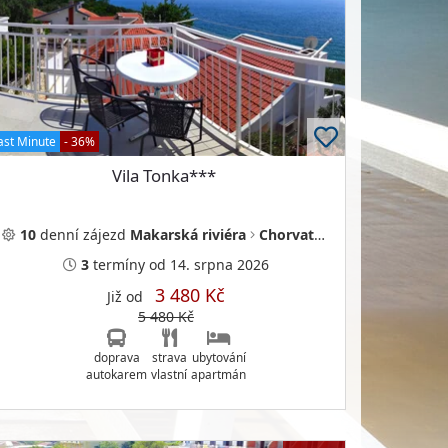
ast Minute
- 36%
Vila Tonka***
10
denní
zájezd
Makarská riviéra
Chorvatsko
3
termíny
od 14. srpna 2026
3 480 Kč
Již od
5 480 Kč
doprava
strava
ubytování
autokarem
vlastní
apartmán