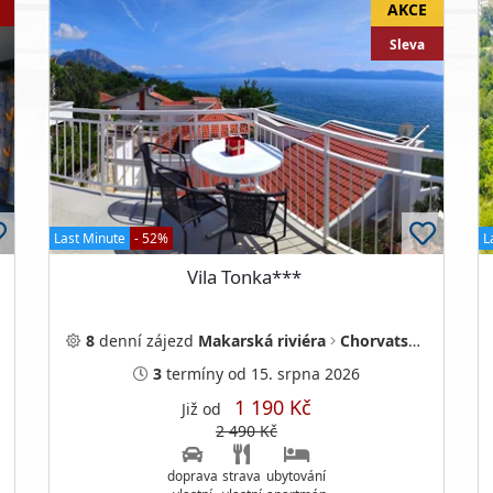
Sleva
Last Minute
- 52%
L
Vila Tonka***
8
denní
zájezd
Makarská riviéra
Chorvatsko
3
termíny
od 15. srpna 2026
1 190 Kč
Již od
2 490 Kč
doprava
strava
ubytování