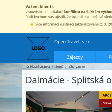
Vážení klienti,
v souvislosti s eskalací
konfliktu na Blízkém výcho
Rádi bychom vás ujistili, že tuto situaci pečlivě sle
více
informací o situaci
(aktualizováno 2. 3. 2
Open Travel, s.r.o.
Zájezdy
P
Hlavní stránka
Země
Chorvatsko
Dalmácie - Splitská o
Sleva