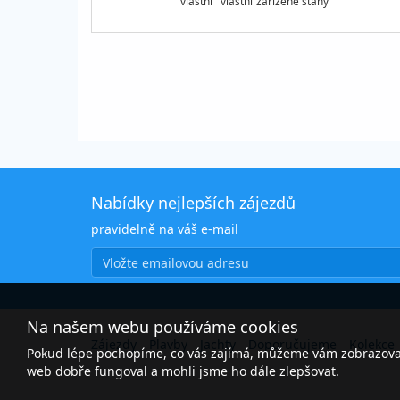
vlastní
vlastní
zařízené stany
Nabídky nejlepších zájezdů
pravidelně na váš e-mail
Na našem webu používáme cookies
Zájezdy
Plavby
Jachty
Doporučujeme
Kolekce
Pokud lépe pochopíme, co vás zajímá, můžeme vám zobrazovat 
web dobře fungoval a mohli jsme ho dále zlepšovat.