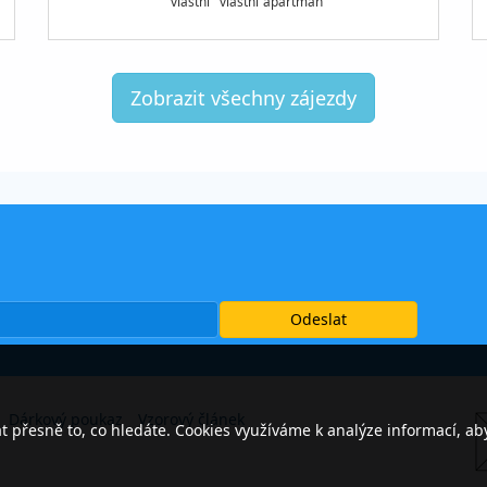
vlastní
vlastní
apartmán
Zobrazit všechny zájezdy
Dárkový poukaz
Vzorový článek
přesně to, co hledáte. Cookies využíváme k analýze informací, ab