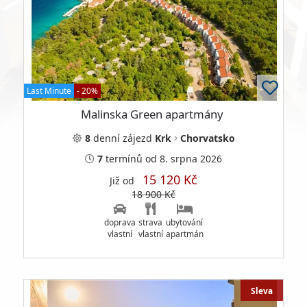
Last Minute
- 20%
Malinska Green apartmány
8
denní
zájezd
Krk
Chorvatsko
7
termínů
od 8. srpna 2026
15 120 Kč
Již od
18 900 Kč
doprava
strava
ubytování
vlastní
vlastní
apartmán
Sleva