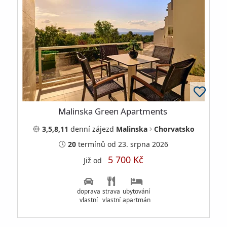
Malinska Green Apartments
3,5,8,11
denní
zájezd
Malinska
Chorvatsko
20
termínů
od 23. srpna 2026
5 700 Kč
Již od
doprava
strava
ubytování
vlastní
vlastní
apartmán