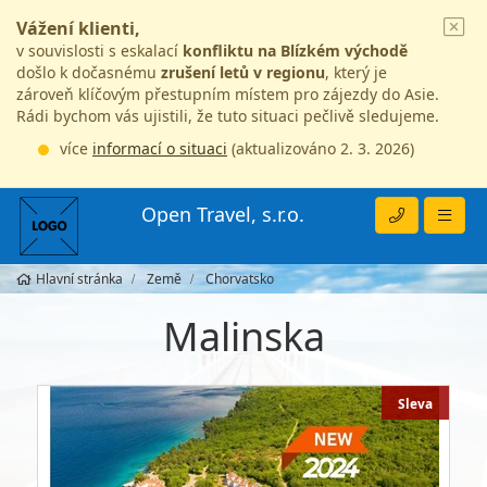
Vážení klienti,
v souvislosti s eskalací
konfliktu na Blízkém východě
došlo k dočasnému
zrušení letů v regionu
, který je
zároveň klíčovým přestupním místem pro zájezdy do Asie.
Rádi bychom vás ujistili, že tuto situaci pečlivě sledujeme.
více
informací o situaci
(aktualizováno 2. 3. 2026)
Open Travel, s.r.o.
Hlavní stránka
Země
Chorvatsko
Malinska
Sleva