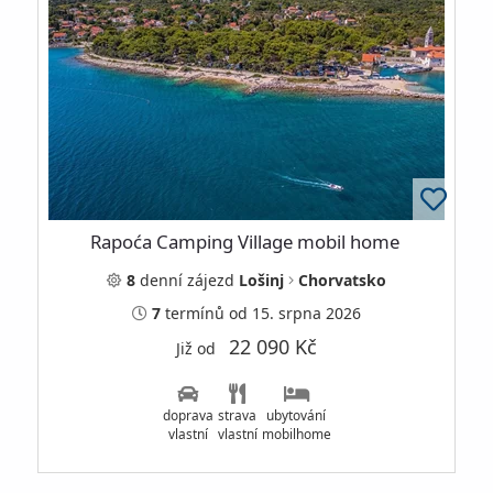
Rapoća Camping Village mobil home
8
denní
zájezd
Lošinj
Chorvatsko
7
termínů
od 15. srpna 2026
22 090 Kč
Již od
doprava
strava
ubytování
vlastní
vlastní
mobilhome