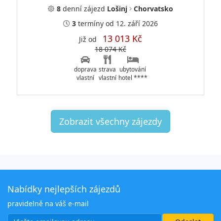
8
denní
zájezd
Lošinj
Chorvatsko
3
termíny
od 12. září 2026
13 013 Kč
Již od
18 074 Kč
doprava
strava
ubytování
vlastní
vlastní
hotel ****
Zobrazit všechny zájezdy
Nabídky nejlepších zájezdů
pravidelně na váš e-mail