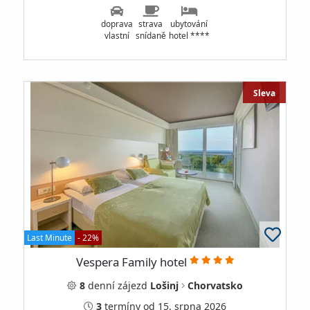
doprava
strava
ubytování
vlastní
snídaně
hotel ****
Sleva
Last Minute
- 22%
Vespera Family hotel
8
denní
zájezd
Lošinj
Chorvatsko
3
termíny
od 15. srpna 2026