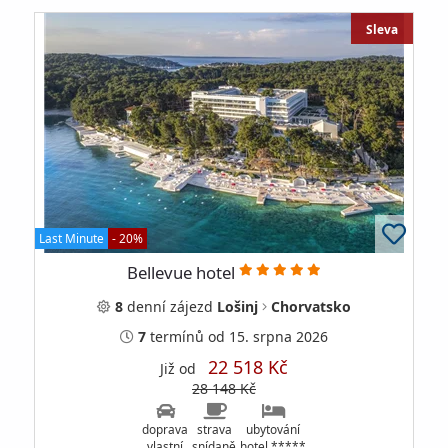
Sleva
Last Minute
- 20%
Bellevue hotel
8
denní
zájezd
Lošinj
Chorvatsko
7
termínů
od 15. srpna 2026
22 518 Kč
Již od
28 148 Kč
doprava
strava
ubytování
vlastní
snídaně
hotel *****