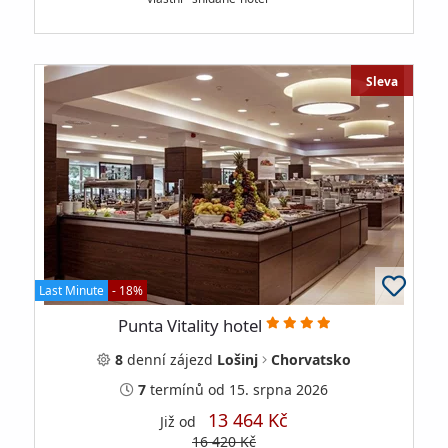
Sleva
Last Minute
- 18%
Punta Vitality hotel
8
denní
zájezd
Lošinj
Chorvatsko
7
termínů
od 15. srpna 2026
13 464 Kč
Již od
16 420 Kč