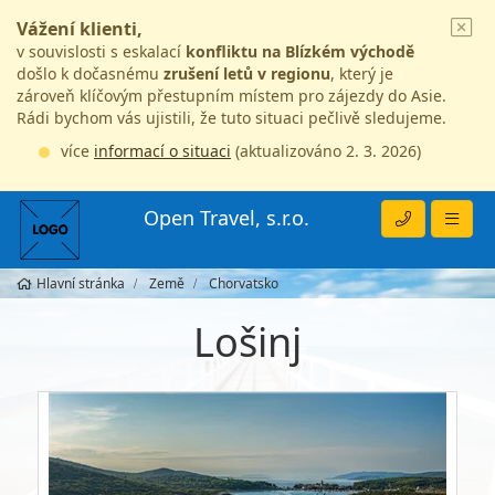
Vážení klienti,
v souvislosti s eskalací
konfliktu na Blízkém východě
došlo k dočasnému
zrušení letů v regionu
, který je
zároveň klíčovým přestupním místem pro zájezdy do Asie.
Rádi bychom vás ujistili, že tuto situaci pečlivě sledujeme.
více
informací o situaci
(aktualizováno 2. 3. 2026)
Open Travel, s.r.o.
Hlavní stránka
Země
Chorvatsko
Lošinj