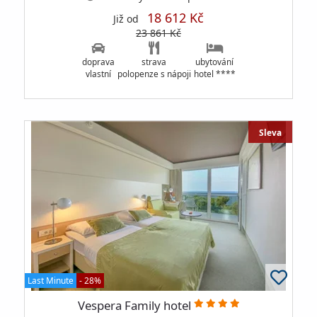
18 612 Kč
Již od
23 861 Kč
doprava
strava
ubytování
vlastní
polopenze s nápoji
hotel ****
Sleva
Last Minute
- 28%
Vespera Family hotel