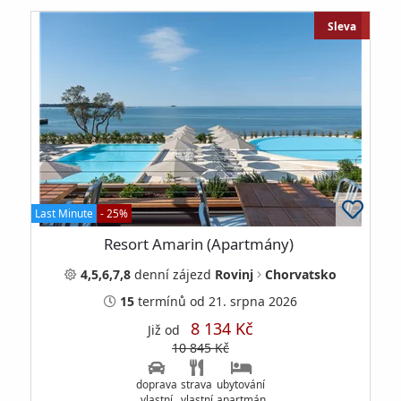
Sleva
Last Minute
- 25%
Resort Amarin (Apartmány)
4,5,6,7,8
denní
zájezd
Rovinj
Chorvatsko
15
termínů
od 21. srpna 2026
8 134 Kč
Již od
10 845 Kč
doprava
strava
ubytování
vlastní
vlastní
apartmán