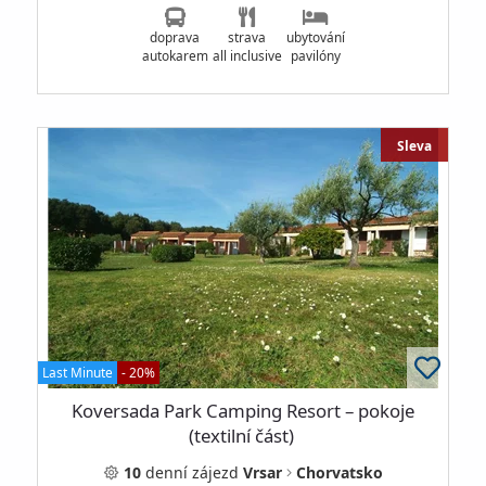
doprava
strava
ubytování
autokarem
all inclusive
pavilóny
Sleva
Last Minute
- 20%
Koversada Park Camping Resort – pokoje
(textilní část)
10
denní
zájezd
Vrsar
Chorvatsko