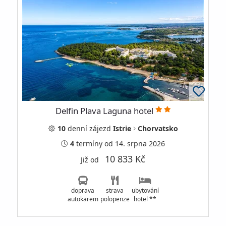
Delfin Plava Laguna hotel
10
denní
zájezd
Istrie
Chorvatsko
4
termíny
od 14. srpna 2026
10 833 Kč
Již od
doprava
strava
ubytování
autokarem
polopenze
hotel **