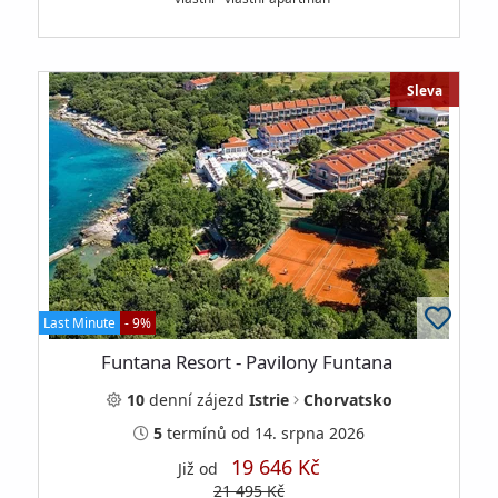
Sleva
Last Minute
- 9%
Funtana Resort - Pavilony Funtana
10
denní
zájezd
Istrie
Chorvatsko
5
termínů
od 14. srpna 2026
19 646 Kč
Již od
21 495 Kč