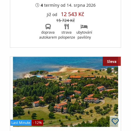
4
termíny
od 14. srpna 2026
12 543 Kč
Již od
15 724 Kč
doprava
strava
ubytování
autokarem
polopenze
pavilóny
Sleva
Last Minute
- 12%