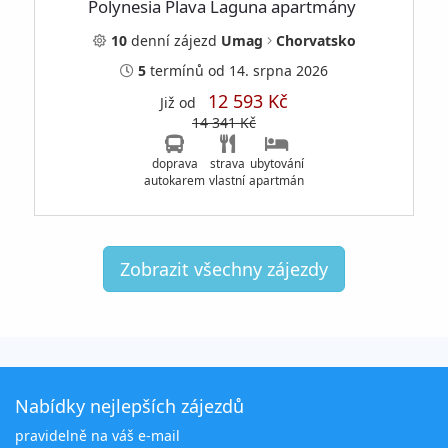
Polynesia Plava Laguna apartmány
10
denní
zájezd
Umag
Chorvatsko
5
termínů
od 14. srpna 2026
12 593 Kč
Již od
14 341 Kč
doprava
strava
ubytování
autokarem
vlastní
apartmán
Zobrazit všechny zájezdy
Nabídky nejlepších zájezdů
pravidelně na váš e-mail