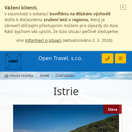
Vážení klienti,
v souvislosti s eskalací
konfliktu na Blízkém východě
došlo k dočasnému
zrušení letů v regionu
, který je
zároveň klíčovým přestupním místem pro zájezdy do Asie.
Rádi bychom vás ujistili, že tuto situaci pečlivě sledujeme.
více
informací o situaci
(aktualizováno 2. 3. 2026)
Open Travel, s.r.o.
Hlavní stránka
Země
Chorvatsko
Istrie
Sleva