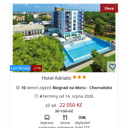
Sleva
Last Minute
- 27%
Hotel Adriatic
10
denní
zájezd
Biograd na Moru
Chorvatsko
4
termíny
od 14. srpna 2026
22 050 Kč
Již od
30 150 Kč
doprava
strava
ubytování
autokarem
polopenze
hotel ***