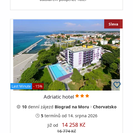
Sleva
Last Minute
- 15%
Adriatic hotel
10
denní
zájezd
Biograd na Moru
Chorvatsko
5
termínů
od 14. srpna 2026
14 258 Kč
Již od
16 774 Kč