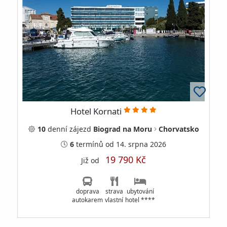
Hotel Kornati
10
denní
zájezd
Biograd na Moru
Chorvatsko
6
termínů
od 14. srpna 2026
19 790 Kč
Již od
doprava
strava
ubytování
autokarem
vlastní
hotel ****