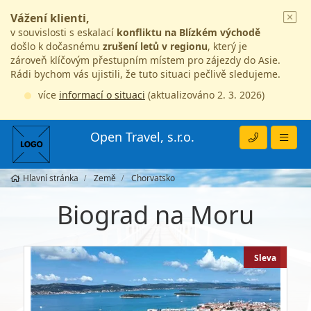
Vážení klienti,
v souvislosti s eskalací
konfliktu na Blízkém východě
došlo k dočasnému
zrušení letů v regionu
, který je
zároveň klíčovým přestupním místem pro zájezdy do Asie.
Rádi bychom vás ujistili, že tuto situaci pečlivě sledujeme.
více
informací o situaci
(aktualizováno 2. 3. 2026)
Open Travel, s.r.o.
Hlavní stránka
Země
Chorvatsko
Biograd na Moru
Sleva