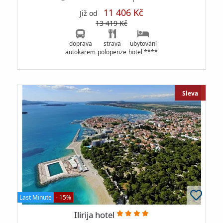
11 406 Kč
Již od
13 419 Kč
doprava
strava
ubytování
autokarem
polopenze
hotel ****
Sleva
Last Minute
- 15%
Ilirija hotel