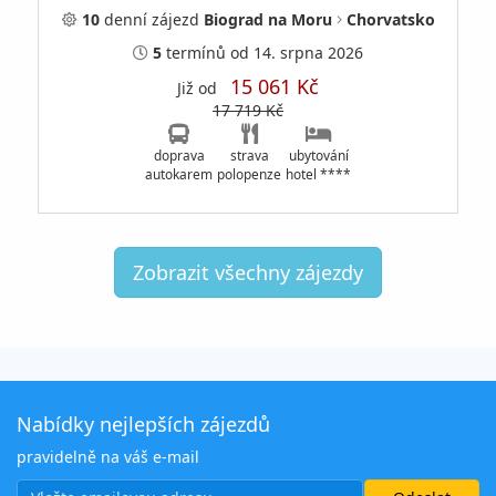
10
denní
zájezd
Biograd na Moru
Chorvatsko
5
termínů
od 14. srpna 2026
15 061 Kč
Již od
17 719 Kč
doprava
strava
ubytování
autokarem
polopenze
hotel ****
Zobrazit všechny zájezdy
Nabídky nejlepších zájezdů
pravidelně na váš e-mail