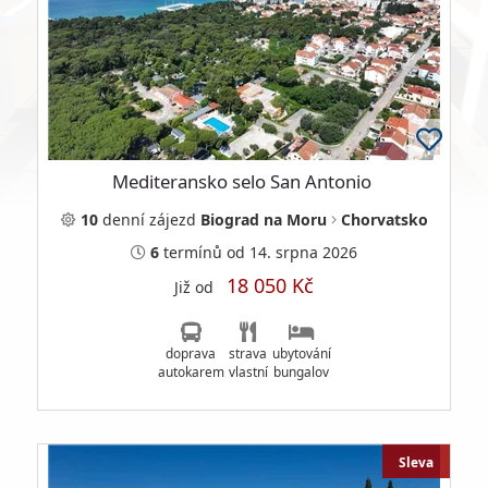
Mediteransko selo San Antonio
10
denní
zájezd
Biograd na Moru
Chorvatsko
6
termínů
od 14. srpna 2026
18 050 Kč
Již od
doprava
strava
ubytování
autokarem
vlastní
bungalov
Sleva