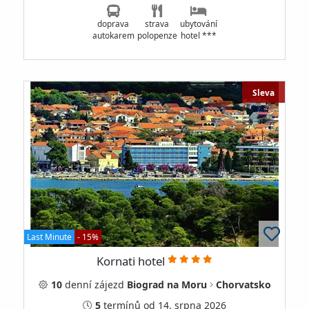
doprava
strava
ubytování
autokarem
polopenze
hotel ***
Sleva
Last Minute
- 15%
Kornati hotel
10
denní
zájezd
Biograd na Moru
Chorvatsko
5
termínů
od 14. srpna 2026