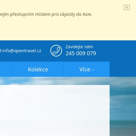
íčovým přestupním místem pro zájezdy do Asie.
Zavolejte nám
info@opentravel.cz
245 009 079
Kolekce
Více