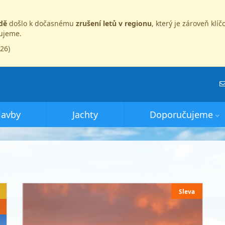
dě
došlo k dočasnému
zrušení letů v regionu
, který je zároveň kl
dujeme.
026)
lavby
Jachty
Doporučujeme
Sleva