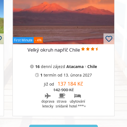
First Minute
- 4%
Velký okruh napříč Chile
16
denní
zájezd
Atacama
Chile
1
termín
od 13. února 2027
137 184 Kč
Již od
142 900 Kč
doprava
strava
ubytování
letecky
snídaně
hotel ***+