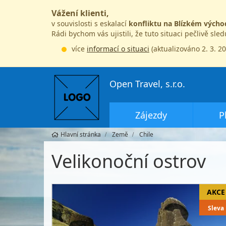
Vážení klienti,
v souvislosti s eskalací
konfliktu na Blízkém výcho
Rádi bychom vás ujistili, že tuto situaci pečlivě sle
více
informací o situaci
(aktualizováno 2. 3. 2
Open Travel, s.r.o.
Zájezdy
P
Hlavní stránka
Země
Chile
Velikonoční ostrov
Sleva