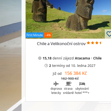
First Minute
- 4%
Chile a Velikonoční ostrov
15,18
denní
zájezd
Atacama
Chile
2
termíny
od 10. ledna 2027
156 384 Kč
Již od
162 900 Kč
doprava
strava
ubytování
letecky
snídaně
hotel ***+