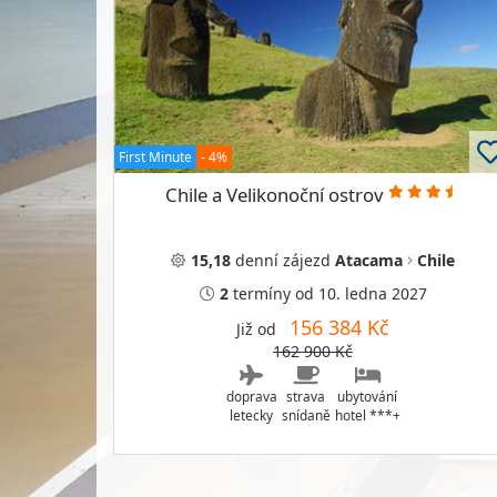
First Minute
- 4%
Chile a Velikonoční ostrov
15,18
denní
zájezd
Atacama
Chile
2
termíny
od 10. ledna 2027
156 384 Kč
Již od
162 900 Kč
doprava
strava
ubytování
letecky
snídaně
hotel ***+