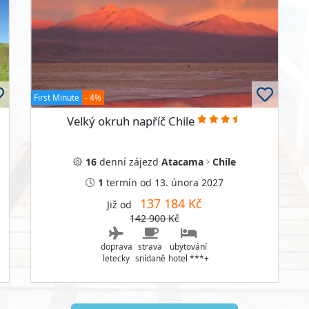
First Minute
- 4%
Velký okruh napříč Chile
16
denní
zájezd
Atacama
Chile
1
termín
od 13. února 2027
137 184 Kč
Již od
142 900 Kč
doprava
strava
ubytování
letecky
snídaně
hotel ***+