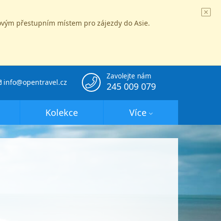
íčovým přestupním místem pro zájezdy do Asie.
Zavolejte nám
info@opentravel.cz
245 009 079
Kolekce
Více