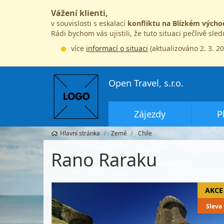
Vážení klienti,
v souvislosti s eskalací
konfliktu na Blízkém výcho
Rádi bychom vás ujistili, že tuto situaci pečlivě sle
více
informací o situaci
(aktualizováno 2. 3. 2
Open Travel, s.r.o.
Zájezdy
P
Hlavní stránka
Země
Chile
Rano Raraku
Sleva