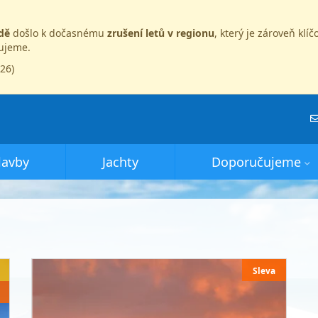
dě
došlo k dočasnému
zrušení letů v regionu
, který je zároveň kl
dujeme.
026)
lavby
Jachty
Doporučujeme
Sleva