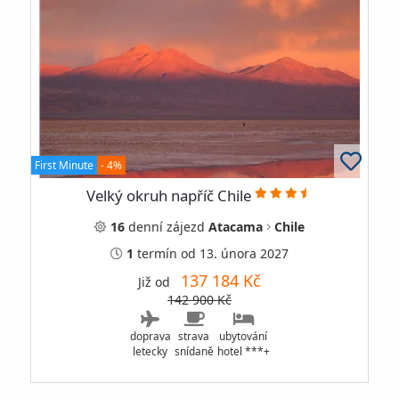
First Minute
- 4%
Velký okruh napříč Chile
16
denní
zájezd
Atacama
Chile
1
termín
od 13. února 2027
137 184 Kč
Již od
142 900 Kč
doprava
strava
ubytování
letecky
snídaně
hotel ***+