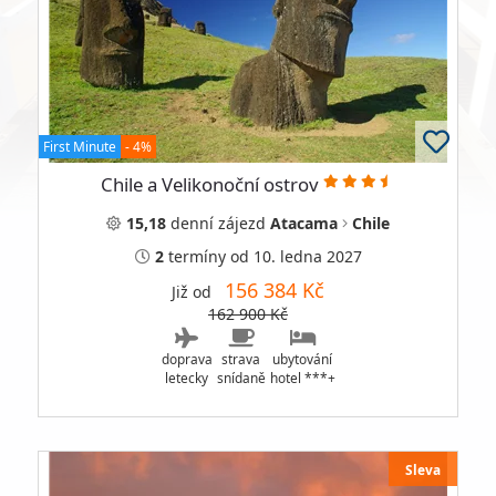
First Minute
- 4%
Chile a Velikonoční ostrov
15,18
denní
zájezd
Atacama
Chile
2
termíny
od 10. ledna 2027
156 384 Kč
Již od
162 900 Kč
doprava
strava
ubytování
letecky
snídaně
hotel ***+
Sleva