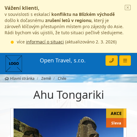
Vážení klienti,
v souvislosti s eskalací
konfliktu na Blízkém východě
došlo k dočasnému
zrušení letů v regionu
, který je
zároveň klíčovým přestupním místem pro zájezdy do Asie.
Rádi bychom vás ujistili, že tuto situaci pečlivě sledujeme.
více
informací o situaci
(aktualizováno 2. 3. 2026)
Open Travel, s.r.o.
Hlavní stránka
Země
Chile
Ahu Tongariki
Sleva