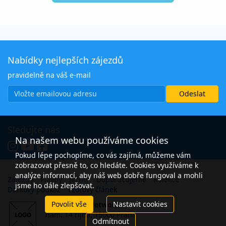
Nabídky nejlepších zájezdů
pravidelně na váš e-mail
Sledujte nás
Na našem webu používáme cookies
Pokud lépe pochopíme, co vás zajímá, můžeme vám
zobrazovat přesně to, co hledáte. Cookies využíváme k
analýze informací, aby náš web dobře fungoval a mohli
Zájezdy
Plavby
Jachty
Doporučujeme
Kolekce
jsme ho dále zlepšovat.
Dárkový poukaz
Vzorový článek
Povolit vše
Nastavit cookies
Open Travel Network
nám. 14 října, 15000 Praha
Odmítnout