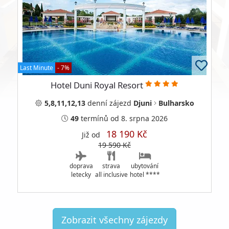
Last Minute
- 7%
Hotel Duni Royal Resort
5,8,11,12,13
denní
zájezd
Djuni
Bulharsko
49
termínů
od 8. srpna 2026
18 190 Kč
Již od
19 590 Kč
doprava
strava
ubytování
letecky
all inclusive
hotel ****
Zobrazit všechny zájezdy