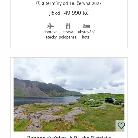
2
termíny
od 18. června 2027
49 990 Kč
Již od
doprava
strava
ubytování
letecky
polopenze
hotel
Pohodový týden - NP Lake District s