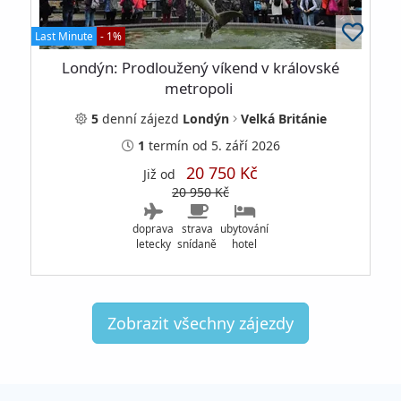
Last Minute
- 1%
Londýn: Prodloužený víkend v královské
metropoli
5
denní
zájezd
Londýn
Velká Británie
1
termín
od 5. září 2026
20 750 Kč
Již od
20 950 Kč
doprava
strava
ubytování
letecky
snídaně
hotel
Zobrazit všechny zájezdy