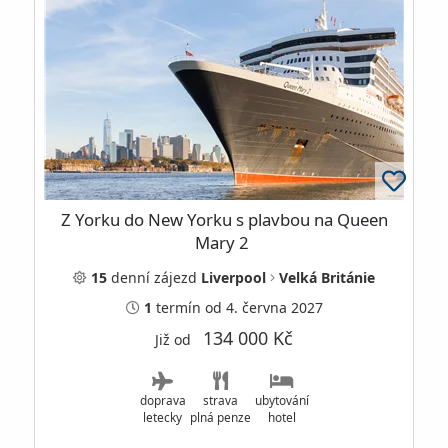
Z Yorku do New Yorku s plavbou na Queen
Mary 2
15
denní
zájezd
Liverpool
Velká Británie
1
termín
od 4. června 2027
134 000 Kč
Již od
doprava
strava
ubytování
letecky
plná penze
hotel