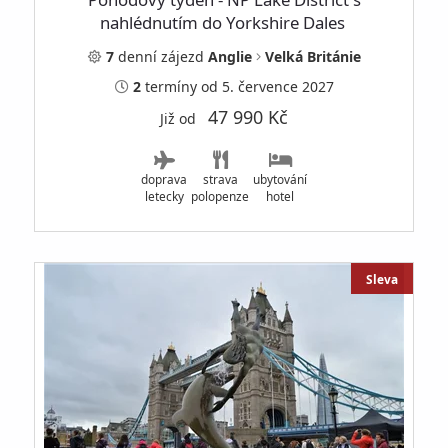
nahlédnutím do Yorkshire Dales
7
denní
zájezd
Anglie
Velká Británie
2
termíny
od 5. července 2027
47 990 Kč
Již od
doprava
strava
ubytování
letecky
polopenze
hotel
Sleva