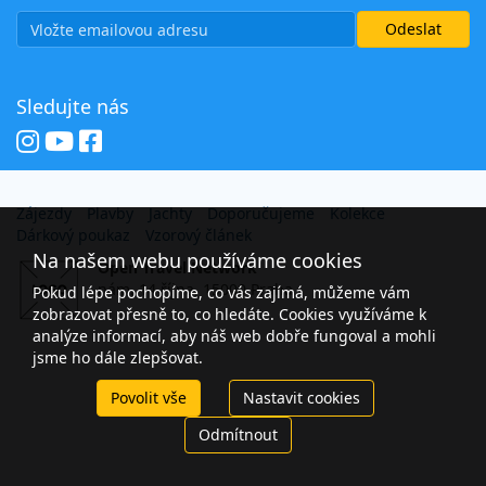
Sledujte nás
Zájezdy
Plavby
Jachty
Doporučujeme
Kolekce
Dárkový poukaz
Vzorový článek
Na našem webu používáme cookies
Open Travel Network
nám. 14 října, 15000 Praha
Pokud lépe pochopíme, co vás zajímá, můžeme vám
zobrazovat přesně to, co hledáte. Cookies využíváme k
analýze informací, aby náš web dobře fungoval a mohli
jsme ho dále zlepšovat.
Povolit vše
Nastavit cookies
Odmítnout