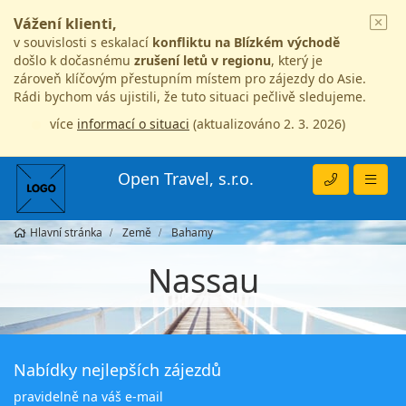
Vážení klienti,
v souvislosti s eskalací
konfliktu na Blízkém východě
došlo k dočasnému
zrušení letů v regionu
, který je
zároveň klíčovým přestupním místem pro zájezdy do Asie.
Rádi bychom vás ujistili, že tuto situaci pečlivě sledujeme.
více
informací o situaci
(aktualizováno 2. 3. 2026)
Open Travel, s.r.o.
Hlavní stránka
Země
Bahamy
Nassau
Nabídky nejlepších zájezdů
pravidelně na váš e-mail