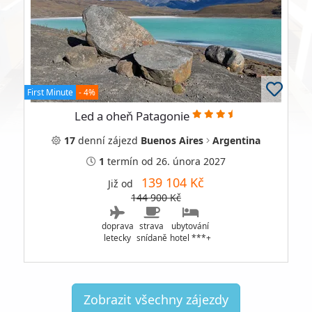
First Minute
- 4%
Led a oheň Patagonie
17
denní
zájezd
Buenos Aires
Argentina
1
termín
od 26. února 2027
139 104 Kč
Již od
144 900 Kč
doprava
strava
ubytování
letecky
snídaně
hotel ***+
Zobrazit všechny zájezdy