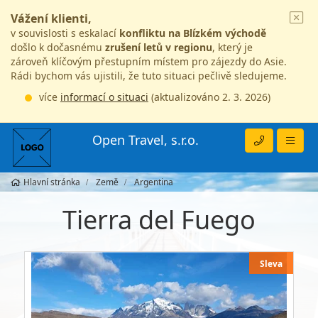
Vážení klienti,
v souvislosti s eskalací
konfliktu na Blízkém východě
došlo k dočasnému
zrušení letů v regionu
, který je
zároveň klíčovým přestupním místem pro zájezdy do Asie.
Rádi bychom vás ujistili, že tuto situaci pečlivě sledujeme.
více
informací o situaci
(aktualizováno 2. 3. 2026)
Open Travel, s.r.o.
Hlavní stránka
Země
Argentina
Tierra del Fuego
Sleva