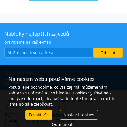
Nabídky nejlepších zájezdů
pravidelně na váš e-mail
Sledujte nás
Na našem webu používáme cookies
Pokud lépe pochopíme, co vás zajímá, můžeme vám
zobrazovat přesně to, co hledáte. Cookies využíváme k
analýze informací, aby náš web dobře fungoval a mohli
Zájezdy
Plavby
Jachty
Doporučujeme
Kolekce
jsme ho dále zlepšovat.
Dárkový poukaz
Vzorový článek
Povolit vše
Nastavit cookies
Open Travel Network
nám. 14 října, 15000 Praha
Odmítnout