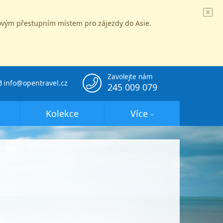
íčovým přestupním místem pro zájezdy do Asie.
Zavolejte nám
info@opentravel.cz
245 009 079
Kolekce
Více