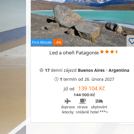
First Minute
- 4%
Led a oheň Patagonie
17
denní
zájezd
Buenos Aires
Argentina
1
termín
od 26. února 2027
139 104 Kč
Již od
144 900 Kč
doprava
strava
ubytování
letecky
snídaně
hotel ***+