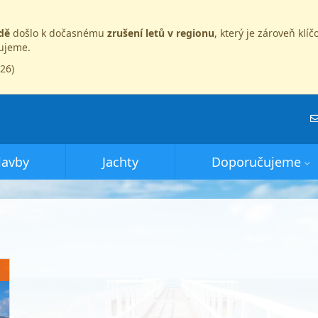
dě
došlo k dočasnému
zrušení letů v regionu
, který je zároveň kl
dujeme.
026)
lavby
Jachty
Doporučujeme