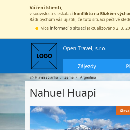
Vážení klienti,
v souvislosti s eskalací
konfliktu na Blízkém výcho
Rádi bychom vás ujistili, že tuto situaci pečlivě sle
více
informací o situaci
(aktualizováno 2. 3. 2
Open Travel, s.r.o.
Zájezdy
P
Hlavní stránka
Země
Argentina
Nahuel Huapi
Sleva