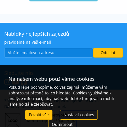
Nabídky nejlepších zájezdů
pravidelně na váš e-mail
Sledujte nás
Na našem webu používáme cookies
Pokud lépe pochopíme, co vás zajímá, můžeme vám
zobrazovat přesně to, co hledáte. Cookies využíváme k
analýze informací, aby náš web dobře fungoval a mohli
Zájezdy
Plavby
Jachty
Doporučujeme
Kolekce
jsme ho dále zlepšovat.
Dárkový poukaz
Vzorový článek
Povolit vše
Nastavit cookies
Open Travel Network
nám. 14 října, 15000 Praha
Odmítnout