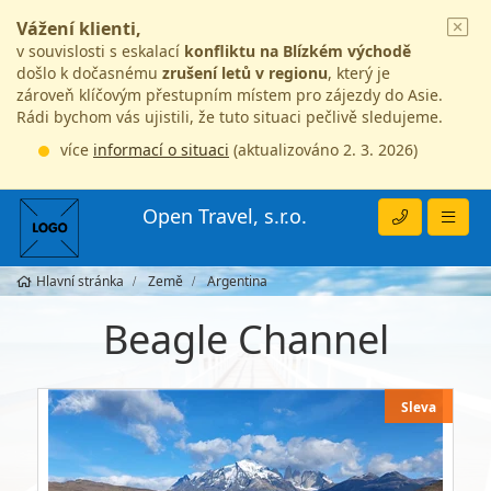
Vážení klienti,
v souvislosti s eskalací
konfliktu na Blízkém východě
došlo k dočasnému
zrušení letů v regionu
, který je
zároveň klíčovým přestupním místem pro zájezdy do Asie.
Rádi bychom vás ujistili, že tuto situaci pečlivě sledujeme.
více
informací o situaci
(aktualizováno 2. 3. 2026)
Open Travel, s.r.o.
Hlavní stránka
Země
Argentina
Beagle Channel
Sleva