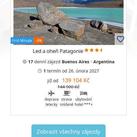
First Minute
- 4%
Led a oheň Patagonie
17
denní
zájezd
Buenos Aires
Argentina
1
termín
od 26. února 2027
139 104 Kč
Již od
144 900 Kč
doprava
strava
ubytování
letecky
snídaně
hotel ***+
Zobrazit všechny zájezdy