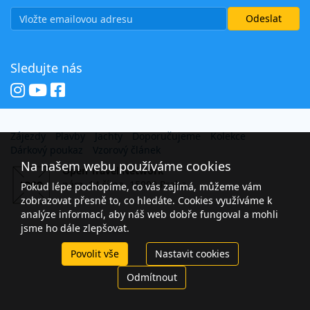
Sledujte nás
Zájezdy
Plavby
Jachty
Doporučujeme
Kolekce
Dárkový poukaz
Vzorový článek
Na našem webu používáme cookies
Open Travel Network
nám. 14 října, 15000 Praha
Pokud lépe pochopíme, co vás zajímá, můžeme vám
zobrazovat přesně to, co hledáte. Cookies využíváme k
analýze informací, aby náš web dobře fungoval a mohli
jsme ho dále zlepšovat.
Povolit vše
Nastavit cookies
Odmítnout