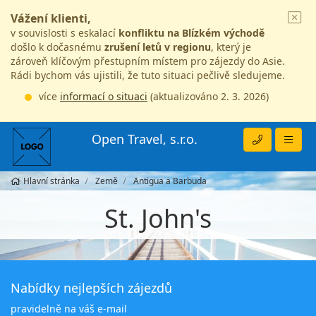
Vážení klienti,
v souvislosti s eskalací
konfliktu na Blízkém východě
došlo k dočasnému
zrušení letů v regionu
, který je
zároveň klíčovým přestupním místem pro zájezdy do Asie.
Rádi bychom vás ujistili, že tuto situaci pečlivě sledujeme.
více
informací o situaci
(aktualizováno 2. 3. 2026)
Open Travel, s.r.o.
Hlavní stránka
Země
Antigua a Barbuda
St. John's
Nabídky nejlepších zájezdů
pravidelně na váš e-mail