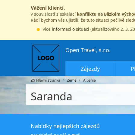
Vážení klienti,
v souvislosti s eskalací
konfliktu na Blízkém výcho
Rádi bychom vás ujistili, že tuto situaci pečlivě sle
více
informací o situaci
(aktualizováno 2. 3. 2
Open Travel, s.r.o.
Zájezdy
P
Hlavní stránka
Země
Albánie
Saranda
Nabídky nejlepších zájezdů
pravidelně na váš e-mail