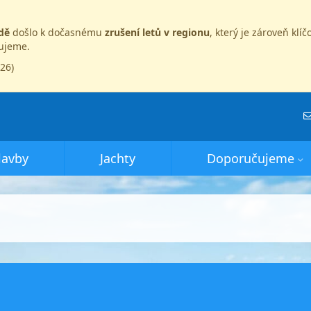
dě
došlo k dočasnému
zrušení letů v regionu
, který je zároveň kl
dujeme.
026)
lavby
Jachty
Doporučujeme