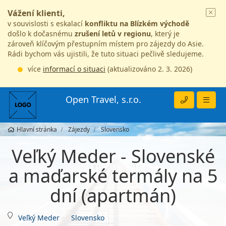
Vážení klienti,
v souvislosti s eskalací
konfliktu na Blízkém východě
došlo k dočasnému
zrušení letů v regionu
, který je
zároveň klíčovým přestupním místem pro zájezdy do Asie.
Rádi bychom vás ujistili, že tuto situaci pečlivě sledujeme.
více
informací o situaci
(aktualizováno 2. 3. 2026)
Open Travel, s.r.o.
Hlavní stránka
Zájezdy
Slovensko
Veľký Meder - Slovenské
a maďarské termály na 5
dní (apartmán)
Veľký Meder
Slovensko