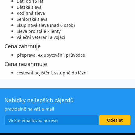
Děti do 15 let
Dětská sleva
Rodinná sleva
Seniorská sleva
Skupinová sleva (nad 6 osob)
Sleva pro stálé klienty
Váleční veteráni a vojáci
Cena zahrnuje
přeprava, 4x ubytování, průvodce
Cena nezahrnuje
cestovní pojištění, vstupné do lázní
Nabídky nejlepších zájezdů
pravidelně na váš e-mail