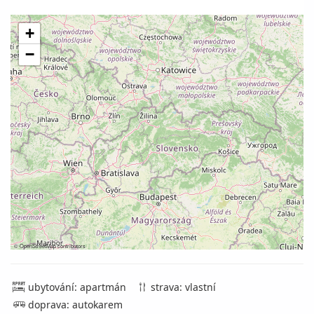
+
−
©
OpenStreetMap
contributors
ubytování: apartmán
strava: vlastní
doprava: autokarem