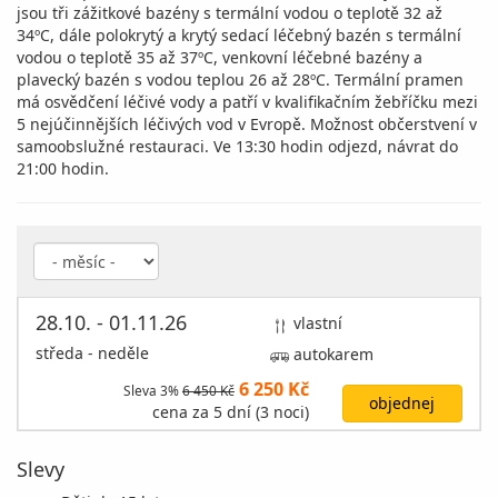
jsou tři zážitkové bazény s termální vodou o teplotě 32 až
34ºC, dále polokrytý a krytý sedací léčebný bazén s termální
vodou o teplotě 35 až 37ºC, venkovní léčebné bazény a
plavecký bazén s vodou teplou 26 až 28ºC. Termální pramen
má osvědčení léčivé vody a patří v kvalifikačním žebříčku mezi
5 nejúčinnějších léčivých vod v Evropě. Možnost občerstvení v
samoobslužné restauraci. Ve 13:30 hodin odjezd, návrat do
21:00 hodin.
28.10. - 01.11.26
vlastní
středa - neděle
autokarem
6 250 Kč
Sleva 3%
6 450 Kč
objednej
cena za 5 dní (3 noci)
Slevy