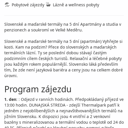
Pobytové zájezdy
Lázně a wellness pobyty
Slovenské a maďarské termály na 5 dní Apartmány a studia v
penzionech a soukromí ve Velké Meděru.
Slovenské a maďarské termály na 5 dní (apartmán) Vyhřejte si
kosti. Kam na podzim? Přece do slovenských a maďarských
termálních lázní. Ty se poslední dobou stávají častým
podzimním cílem českých turistů. Relaxační a léčebné pobyty
jsou každým rokem populárnější. Slovensko láká především
tím, že zde není jazyková bariéra a ceny jsou na celkem dobré
úrovni.
Program zájezdu
1. den
: : Odjezd v ranních hodinách. Předpokládaný příjezd ve
13:00 hodin. DUNAJSKÁ STREDA - zdejší Thermalpark patří k
jedněm z nejoblíbenějších a nejnavštěvovanějších termálů na
jižním Slovensku. K dispozici jsou 4 vnitřní a 2 venkovní
bazény s mineralizovanou a termální vodou o teplotě od 24 do
40 °C. Příznivě působí na kloubní poruchy, nemoci páteře,