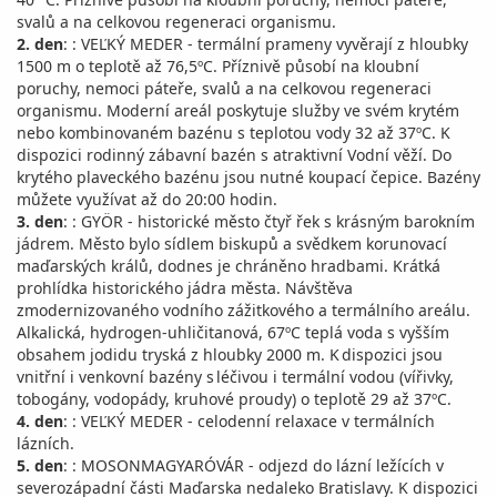
svalů a na celkovou regeneraci organismu.
2. den
: : VEĽKÝ MEDER - termální prameny vyvěrají z hloubky
1500 m o teplotě až 76,5ºC. Příznivě působí na kloubní
poruchy, nemoci páteře, svalů a na celkovou regeneraci
organismu. Moderní areál poskytuje služby ve svém krytém
nebo kombinovaném bazénu s teplotou vody 32 až 37ºC. K
dispozici rodinný zábavní bazén s atraktivní Vodní věží. Do
krytého plaveckého bazénu jsou nutné koupací čepice. Bazény
můžete využívat až do 20:00 hodin.
3. den
: : GYÖR - historické město čtyř řek s krásným barokním
jádrem. Město bylo sídlem biskupů a svědkem korunovací
maďarských králů, dodnes je chráněno hradbami. Krátká
prohlídka historického jádra města. Návštěva
zmodernizovaného vodního zážitkového a termálního areálu.
Alkalická, hydrogen-uhličitanová, 67ºC teplá voda s vyšším
obsahem jodidu tryská z hloubky 2000 m. K dispozici jsou
vnitřní i venkovní bazény s léčivou i termální vodou (vířivky,
tobogány, vodopády, kruhové proudy) o teplotě 29 až 37ºC.
4. den
: : VEĽKÝ MEDER - celodenní relaxace v termálních
lázních.
5. den
: : MOSONMAGYARÓVÁR - odjezd do lázní ležících v
severozápadní části Maďarska nedaleko Bratislavy. K dispozici