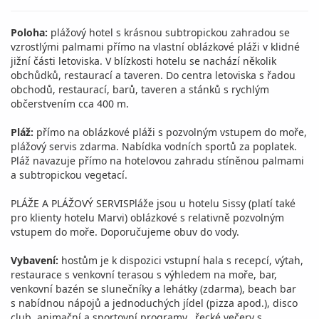
Poloha:
plážový hotel s krásnou subtropickou zahradou se
vzrostlými palmami přímo na vlastní oblázkové pláži v klidné
jižní části letoviska. V blízkosti hotelu se nachází několik
obchůdků, restaurací a taveren. Do centra letoviska s řadou
obchodů, restaurací, barů, taveren a stánků s rychlým
občerstvením cca 400 m.
Pláž:
přímo na oblázkové pláži s pozvolným vstupem do moře,
plážový servis zdarma. Nabídka vodních sportů za poplatek.
Pláž navazuje přímo na hotelovou zahradu stíněnou palmami
a subtropickou vegetací.
PLÁŽE A PLÁŽOVÝ SERVISPláže jsou u hotelu Sissy (platí také
pro klienty hotelu Marvi) oblázkové s relativně pozvolným
vstupem do moře. Doporučujeme obuv do vody.
Vybavení:
hostům je k dispozici vstupní hala s recepcí, výtah,
restaurace s venkovní terasou s výhledem na moře, bar,
venkovní bazén se slunečníky a lehátky (zdarma), beach bar
s nabídnou nápojů a jednoduchých jídel (pizza apod.), disco
club, animační a sportovní programy, řecké večery s