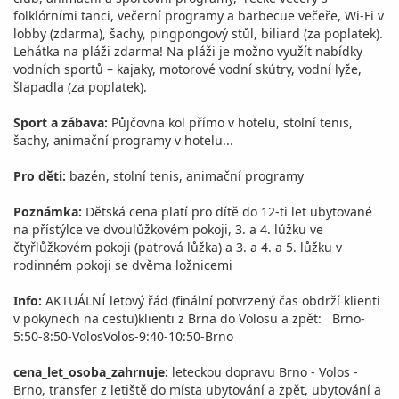
folklórními tanci, večerní programy a barbecue večeře, Wi-Fi v
lobby (zdarma), šachy, pingpongový stůl, biliard (za poplatek).
Lehátka na pláži zdarma! Na pláži je možno využít nabídky
vodních sportů – kajaky, motorové vodní skútry, vodní lyže,
šlapadla (za poplatek).
Sport a zábava:
Půjčovna kol přímo v hotelu, stolní tenis,
šachy, animační programy v hotelu...
Pro děti:
bazén, stolní tenis, animační programy
Poznámka:
Dětská cena platí pro dítě do 12-ti let ubytované
na přístýlce ve dvoulůžkovém pokoji, 3. a 4. lůžku ve
čtyřlůžkovém pokoji (patrová lůžka) a 3. a 4. a 5. lůžku v
rodinném pokoji se dvěma ložnicemi
Info:
AKTUÁLNÍ letový řád (finální potvrzený čas obdrží klienti
v pokynech na cestu)klienti z Brna do Volosu a zpět: Brno-
5:50-8:50-VolosVolos-9:40-10:50-Brno
cena_let_osoba_zahrnuje:
leteckou dopravu Brno - Volos -
Brno, transfer z letiště do místa ubytování a zpět, ubytování a