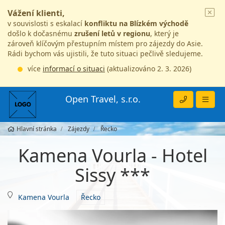
Vážení klienti,
v souvislosti s eskalací
konfliktu na Blízkém východě
došlo k dočasnému
zrušení letů v regionu
, který je
zároveň klíčovým přestupním místem pro zájezdy do Asie.
Rádi bychom vás ujistili, že tuto situaci pečlivě sledujeme.
více
informací o situaci
(aktualizováno 2. 3. 2026)
Open Travel, s.r.o.
Hlavní stránka
Zájezdy
Řecko
Kamena Vourla - Hotel
Sissy ***
Kamena Vourla
Řecko