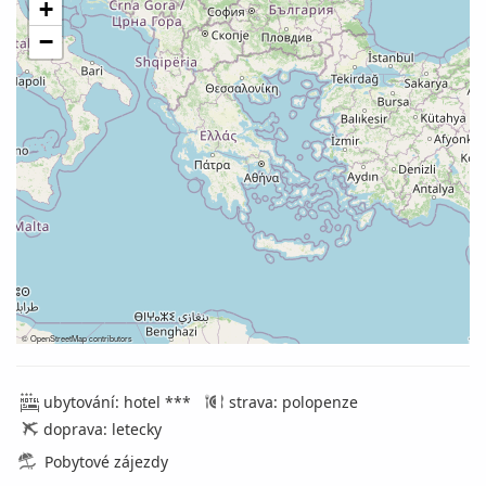
+
−
©
OpenStreetMap
contributors
ubytování: hotel ***
strava: polopenze
doprava: letecky
Pobytové zájezdy