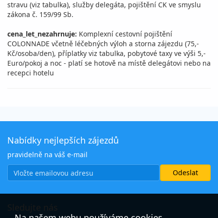
stravu (viz tabulka), služby delegáta, pojištění CK ve smyslu
zákona č. 159/99 Sb.
cena_let_nezahrnuje:
Komplexní cestovní pojištění
COLONNADE včetně léčebných výloh a storna zájezdu (75,-
Kč/osoba/den), příplatky viz tabulka, pobytové taxy ve výši 5,-
Euro/pokoj a noc - platí se hotově na místě delegátovi nebo na
recepci hotelu
Nabídky nejlepších zájezdů
pravidelně na váš e-mail
Sledujte nás
Na našem webu používáme cookies