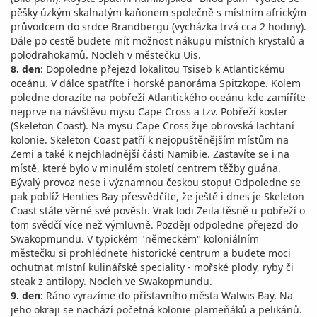
pěšky úzkým skalnatým kaňonem společně s místním africkým
průvodcem do srdce Brandbergu (vycházka trvá cca 2 hodiny).
Dále po cestě budete mít možnost nákupu místních krystalů a
polodrahokamů. Nocleh v městečku Uis.
8. den
: Dopoledne přejezd lokalitou Tsiseb k Atlantickému
oceánu. V dálce spatříte i horské panoráma Spitzkope. Kolem
poledne dorazíte na pobřeží Atlantického oceánu kde zamíříte
nejprve na návštěvu mysu Cape Cross a tzv. Pobřeží koster
(Skeleton Coast). Na mysu Cape Cross žije obrovská lachtaní
kolonie. Skeleton Coast patří k nejopuštěnějším místům na
Zemi a také k nejchladnější části Namibie. Zastavíte se i na
místě, které bylo v minulém století centrem těžby guána.
Bývalý provoz nese i významnou českou stopu! Odpoledne se
pak poblíž Henties Bay přesvědčíte, že ještě i dnes je Skeleton
Coast stále věrné své pověsti. Vrak lodi Zeila těsně u pobřeží o
tom svědčí více než výmluvně. Později odpoledne přejezd do
Swakopmundu. V typickém "německém" koloniálním
městečku si prohlédnete historické centrum a budete moci
ochutnat místní kulinářské speciality - mořské plody, ryby či
steak z antilopy. Nocleh ve Swakopmundu.
9. den
: Ráno vyrazíme do přístavního města Walwis Bay. Na
jeho okraji se nachází početná kolonie plameňáků a pelikánů.