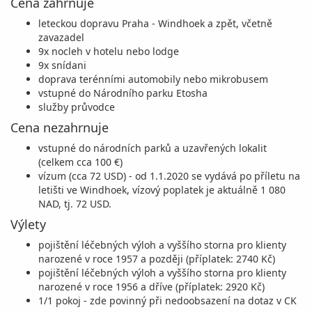
Cena zahrnuje
leteckou dopravu Praha - Windhoek a zpět, včetně
zavazadel
9x nocleh v hotelu nebo lodge
9x snídani
doprava terénními automobily nebo mikrobusem
vstupné do Národního parku Etosha
služby průvodce
Cena nezahrnuje
vstupné do národních parků a uzavřených lokalit
(celkem cca 100 €)
vízum (cca 72 USD) - od 1.1.2020 se vydává po příletu na
letišti ve Windhoek, vízový poplatek je aktuálně 1 080
NAD, tj. 72 USD.
Výlety
pojištění léčebných výloh a vyššího storna pro klienty
narozené v roce 1957 a později (příplatek: 2740 Kč)
pojištění léčebných výloh a vyššího storna pro klienty
narozené v roce 1956 a dříve (příplatek: 2920 Kč)
1/1 pokoj - zde povinný při nedoobsazení na dotaz v CK