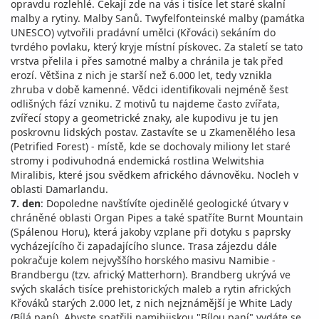
opravdu rozlehlé. Čekají zde na vás i tisíce let staré skalní
malby a rytiny. Malby Sanů. Twyfelfonteinské malby (památka
UNESCO) vytvořili pradávní umělci (Křováci) sekáním do
tvrdého povlaku, který kryje místní pískovec. Za staletí se tato
vrstva přelila i přes samotné malby a chránila je tak před
erozí. Většina z nich je starší než 6.000 let, tedy vznikla
zhruba v době kamenné. Vědci identifikovali nejméně šest
odlišných fází vzniku. Z motivů tu najdeme často zvířata,
zvířecí stopy a geometrické znaky, ale kupodivu je tu jen
poskrovnu lidských postav. Zastavíte se u Zkamenělého lesa
(Petrified Forest) - místě, kde se dochovaly miliony let staré
stromy i podivuhodná endemická rostlina Welwitshia
Miralibis, které jsou svědkem afrického dávnověku. Nocleh v
oblasti Damarlandu.
7. den
: Dopoledne navštívíte ojedinělé geologické útvary v
chráněné oblasti Organ Pipes a také spatříte Burnt Mountain
(Spálenou Horu), která jakoby vzplane při dotyku s paprsky
vycházejícího či zapadajícího slunce. Trasa zájezdu dále
pokračuje kolem nejvyššího horského masivu Namibie -
Brandbergu (tzv. africký Matterhorn). Brandberg ukrývá ve
svých skalách tisíce prehistorických maleb a rytin afrických
Křováků starých 2.000 let, z nich nejznámější je White Lady
(Bílá paní). Abyste spatřili namibijskou "Bílou paní" vydáte se