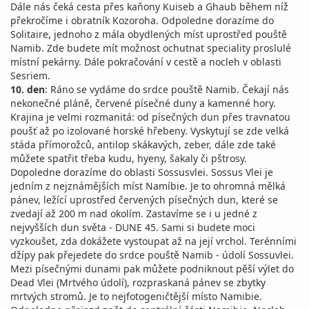
Dále nás čeká cesta přes kaňony Kuiseb a Ghaub během níž
překročíme i obratník Kozoroha. Odpoledne dorazíme do
Solitaire, jednoho z mála obydlených míst uprostřed pouště
Namib. Zde budete mít možnost ochutnat speciality proslulé
místní pekárny. Dále pokračování v cestě a nocleh v oblasti
Sesriem.
10. den
: Ráno se vydáme do srdce pouště Namib. Čekají nás
nekonečné pláně, červené písečné duny a kamenné hory.
Krajina je velmi rozmanitá: od písečných dun přes travnatou
poušť až po izolované horské hřebeny. Vyskytují se zde velká
stáda přímorožců, antilop skákavých, zeber, dále zde také
můžete spatřit třeba kudu, hyeny, šakaly či pštrosy.
Dopoledne dorazíme do oblasti Sossusvlei. Sossus Vlei je
jedním z nejznámějších míst Namíbie. Je to ohromná mělká
pánev, ležící uprostřed červených písečných dun, které se
zvedají až 200 m nad okolím. Zastavíme se i u jedné z
nejvyšších dun světa - DUNE 45. Sami si budete moci
vyzkoušet, zda dokážete vystoupat až na její vrchol. Terénními
džípy pak přejedete do srdce pouště Namib - údolí Sossuvlei.
Mezi písečnými dunami pak můžete podniknout pěší výlet do
Dead Vlei (Mrtvého údolí), rozpraskaná pánev se zbytky
mrtvých stromů. Je to nejfotogeničtější místo Namibie.