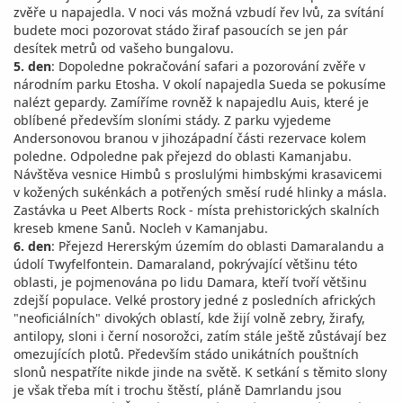
zvěře u napajedla. V noci vás možná vzbudí řev lvů, za svítání
budete moci pozorovat stádo žiraf pasoucích se jen pár
desítek metrů od vašeho bungalovu.
5. den
: Dopoledne pokračování safari a pozorování zvěře v
národním parku Etosha. V okolí napajedla Sueda se pokusíme
nalézt gepardy. Zamíříme rovněž k napajedlu Auis, které je
oblíbené především sloními stády. Z parku vyjedeme
Andersonovou branou v jihozápadní části rezervace kolem
poledne. Odpoledne pak přejezd do oblasti Kamanjabu.
Návštěva vesnice Himbů s proslulými himbskými krasavicemi
v kožených sukénkách a potřených směsí rudé hlinky a másla.
Zastávka u Peet Alberts Rock - místa prehistorických skalních
kreseb kmene Sanů. Nocleh v Kamanjabu.
6. den
: Přejezd Hererským územím do oblasti Damaralandu a
údolí Twyfelfontein. Damaraland, pokrývající většinu této
oblasti, je pojmenována po lidu Damara, kteří tvoří většinu
zdejší populace. Velké prostory jedné z posledních afrických
"neoficiálních" divokých oblastí, kde žijí volně zebry, žirafy,
antilopy, sloni i černí nosorožci, zatím stále ještě zůstávají bez
omezujících plotů. Především stádo unikátních pouštních
slonů nespatříte nikde jinde na světě. K setkání s těmito slony
je však třeba mít i trochu štěstí, pláně Damrlandu jsou