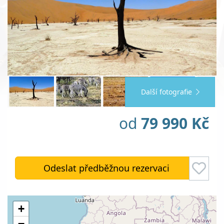
Další fotografie
od
79 990 Kč
Odeslat předběžnou rezervaci
+
−