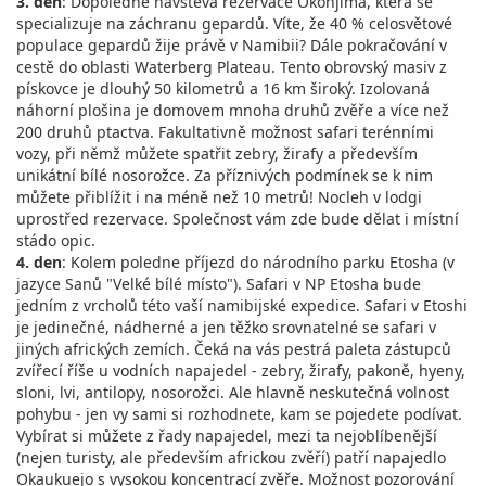
3. den
: Dopoledne návštěva rezervace Okonjima, která se
specializuje na záchranu gepardů. Víte, že 40 % celosvětové
populace gepardů žije právě v Namibii? Dále pokračování v
cestě do oblasti Waterberg Plateau. Tento obrovský masiv z
pískovce je dlouhý 50 kilometrů a 16 km široký. Izolovaná
náhorní plošina je domovem mnoha druhů zvěře a více než
200 druhů ptactva. Fakultativně možnost safari terénními
vozy, při němž můžete spatřit zebry, žirafy a především
unikátní bílé nosorožce. Za příznivých podmínek se k nim
můžete přiblížit i na méně než 10 metrů! Nocleh v lodgi
uprostřed rezervace. Společnost vám zde bude dělat i místní
stádo opic.
4. den
: Kolem poledne příjezd do národního parku Etosha (v
jazyce Sanů "Velké bílé místo"). Safari v NP Etosha bude
jedním z vrcholů této vaší namibijské expedice. Safari v Etoshi
je jedinečné, nádherné a jen těžko srovnatelné se safari v
jiných afrických zemích. Čeká na vás pestrá paleta zástupců
zvířecí říše u vodních napajedel - zebry, žirafy, pakoně, hyeny,
sloni, lvi, antilopy, nosorožci. Ale hlavně neskutečná volnost
pohybu - jen vy sami si rozhodnete, kam se pojedete podívat.
Vybírat si můžete z řady napajedel, mezi ta nejoblíbenější
(nejen turisty, ale především africkou zvěří) patří napajedlo
Okaukuejo s vysokou koncentrací zvěře. Možnost pozorování