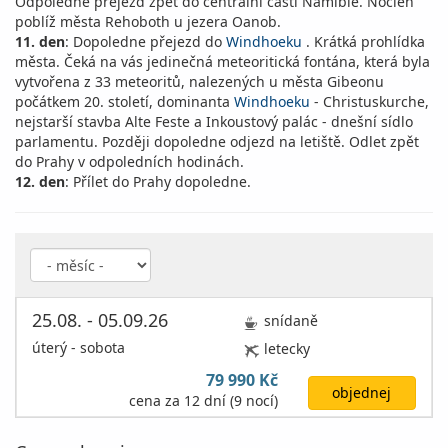
Odpoledne přejezd zpět do centrální části Namibie. Nocleh
poblíž města Rehoboth u jezera Oanob.
11. den
: Dopoledne přejezd do
Windhoeku
. Krátká prohlídka
města. Čeká na vás jedinečná meteoritická fontána, která byla
vytvořena z 33 meteoritů, nalezených u města Gibeonu
počátkem 20. století, dominanta
Windhoeku
- Christuskurche,
nejstarší stavba Alte Feste a Inkoustový palác - dnešní sídlo
parlamentu. Později dopoledne odjezd na letiště. Odlet zpět
do Prahy v odpoledních hodinách.
12. den
: Přílet do Prahy dopoledne.
25.08. - 05.09.26
snídaně
úterý - sobota
letecky
79 990 Kč
objednej
cena za 12 dní (9 nocí)