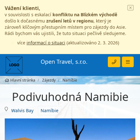
Vážení klienti,
v souvislosti s eskalací
konfliktu na Blízkém východě
došlo k dočasnému
zrušení letů v regionu
, který je
zároveň klíčovým přestupním místem pro zájezdy do Asie.
Rádi bychom vás ujistili, že tuto situaci pečlivě sledujeme.
více
informací o situaci
(aktualizováno 2. 3. 2026)
Open Travel, s.r.o.
Hlavní stránka
Zájezdy
Namíbie
Podivuhodná Namibie
Walvis Bay
Namíbie