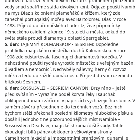
budovou nádraží. V nedalekém Garub s pramenem podzemní
vody snad spatříme stáda divokých koní. Odjezd pouští Namib
na mys Diaz s koloniemi plameňáků a křížem, který zde
zanechal portugalský mořeplavec Bartolomeu Dias v roce
1488. Příjezd do přímořského Luderitz, živé připomínky
německého osídlení z konce 19. století a města, odkud do
světa stále proudí diamanty z oblasti Sperrgebiet.
5. den
: TAJEMNÝ KOLMANSKOP - SESRIEM: Dopoledne
prohlídka magického městečka duchů Kolmanskop. V roce
1908 zde odstartovala fascinující diamantová horečka. V
nehostinné poušti rychle vyrostlo městečko s veřejným bazén,
divadlem a nemocnicí. Nechyběly nálevny, herny či rozvoz
mléka a ledu do každé domácnosti. Přejezd do vnitrozemí do
blízkosti Sesriem.
6. den
: SOSSUSVLEI – SESRIEM CANYON: Brzy ráno – ještě
před svítáním – vyrazíme podél koryta řeky Tsauchab
obklopeni dunami zářícími v paprscích vycházejícího slunce. V
samém závěru přesedneme do terénních vozů. Bez nich
bychom stěží překonali poslední kilometry hlubokého písku a
dosáhli jednoho z nejpozoruhodnějších míst Namibie –
Sossusvlei a Deadvlei, magické shromaždiště vody. Tahle
okouzlující bílá pánev obklopená věkovitými stromy
Camelthorn (akácie) a impozantními oranžovými dunami je