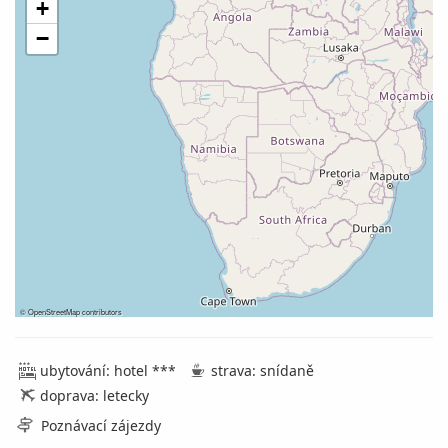
+
−
©
OpenStreetMap
contributors
ubytování: hotel ***
strava: snídaně
doprava: letecky
Poznávací zájezdy