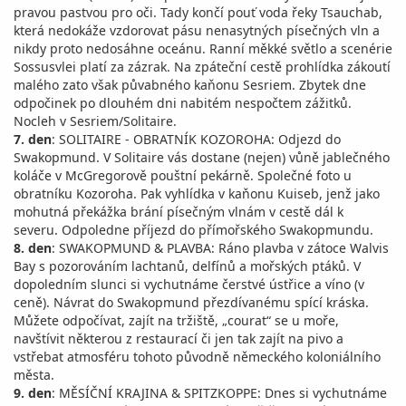
pravou pastvou pro oči. Tady končí pouť voda řeky Tsauchab,
která nedokáže vzdorovat pásu nenasytných písečných vln a
nikdy proto nedosáhne oceánu. Ranní měkké světlo a scenérie
Sossusvlei platí za zázrak. Na zpáteční cestě prohlídka zákoutí
malého zato však půvabného kaňonu Sesriem. Zbytek dne
odpočinek po dlouhém dni nabitém nespočtem zážitků.
Nocleh v Sesriem/Solitaire.
7. den
: SOLITAIRE - OBRATNÍK KOZOROHA: Odjezd do
Swakopmund. V Solitaire vás dostane (nejen) vůně jablečného
koláče v McGregorově pouštní pekárně. Společné foto u
obratníku Kozoroha. Pak vyhlídka v kaňonu Kuiseb, jenž jako
mohutná překážka brání písečným vlnám v cestě dál k
severu. Odpoledne příjezd do přímořského Swakopmundu.
8. den
: SWAKOPMUND & PLAVBA: Ráno plavba v zátoce Walvis
Bay s pozorováním lachtanů, delfínů a mořských ptáků. V
dopoledním slunci si vychutnáme čerstvé ústřice a víno (v
ceně). Návrat do Swakopmund přezdívanému spící kráska.
Můžete odpočívat, zajít na tržiště, „courat“ se u moře,
navštívit některou z restaurací či jen tak zajít na pivo a
vstřebat atmosféru tohoto původně německého koloniálního
města.
9. den
: MĚSÍČNÍ KRAJINA & SPITZKOPPE: Dnes si vychutnáme