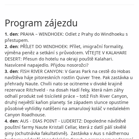
Program zájezdu
1. den
: PRAHA – WINDHOEK: Odlet z Prahy do Windhoeku s
přestupem.
2. den
: PŘÍLET DO WINDHOEK: Přílet, imigrační formality,
výměna peněz a setkání s průvodcem. VÍTEJTE V KALAHARI
DESERT: Přesun do hotelu na okraji pouště Kalahari.
Nasvícené napajedlo. Přijdou nosorožci?
3. den
: FISH RIVER CANYON: V Garas Park na cestě do Hobas
navštěva háje pitoreskních rostlin Quiver Tree. Pak zastávka u
přehrady Naute. Chvíli nato se ocitneme v divoké krajině
rezervace Ritchveld - na dosah Hadí řeky, která nám záhy
odhalí produkt své tisícileté práce – totiž Fish River Canyon,
druhý největší kaňon planety. Se západem slunce opustíme
působivé vyhlídky natěšeni na amarulový koláč v nedalekém
Canyon Roadhouse.
4. den
: AUS - DIAS POINT - LUDERITZ: Dopoledne návštěvě
pouštní farmy Naute Kristall Cellar, která z datlí pálí skvělé
giny (ochutnávka fakultativně). Zastávka v Aus s nádhernou