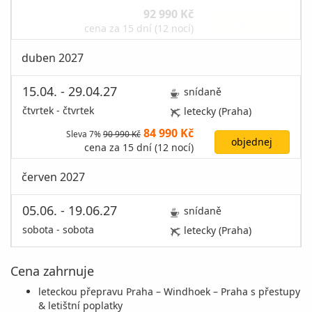
92 990 Kč
vyprodáno
cena za 15 dní (12 nocí)
duben 2027
15.04. - 29.04.27
snídaně
čtvrtek - čtvrtek
letecky (Praha)
84 990 Kč
Sleva 7%
90 990 Kč
objednej
cena za 15 dní (12 nocí)
červen 2027
05.06. - 19.06.27
snídaně
sobota - sobota
letecky (Praha)
86 990 Kč
Sleva 6%
92 990 Kč
objednej
cena za 15 dní (12 nocí)
Cena zahrnuje
leteckou přepravu Praha – Windhoek – Praha s přestupy
červenec 2027
& letištní poplatky