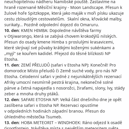
neuchopitelnou nádheru Namibské pouště. Zastavíme na
hraně rozervané Měsíční krajiny - Moon Landscape. Přesun k
žulové hoře Spitzkoppe, která jako maják v moři písku ukazuje
cestu zbloudilým cestovatelům. Skalní okna, křovácké malby,
surikaty... Pozdně odpolední dojezd do Omaruru.
10. den
: KMEN HIMBA: Dopoledne návštěva farmy
v Otjiwarongo, která se zabývá chovem krokodýlů nilských.
Přesun do osady kmene Himba s proslulými krasavicemi,
které skrývají své půvaby krátkými koženými sukénkami a
„myjí“ se kouřem kadidel. Přejezd do těsné blízkosti NP
Etosha.
11. den
: ZEMÍ PŘELUDŮ (safari v Etosha NP): Konečně! Pro
domorodce Místo přeludů či Země suché vody, pro nás NP
Etosha. Celodenní safari v jedné z nejunikátnějších rezervací
Afriky umocní nesmírně pestrá krajina, nekonečné solné
pánve a četná napajedla s nosorožci, žirafami, slony, lvy, stády
zeber a mnoha druhy ptáků.
12. den
: SAFARI ETOSHA NP: Velká část dnešního dne je opět
zaslíbena safari v Etosha NP. Rezervaci opustíme
v odpoledních hodinách západní branou. Přesun do
úhledného městečka Tsumeb.
13. den
: HOBA METEORIT – WINDHOEK: Ráno odjezd k osadě
Grootfontein. Návštěva místa s největším meteoritem světa