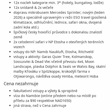
12x nocleh kategorie min. 3* (hotely, bungalovy, lodže)
21.07. - 04.08.27
snídaně
12x snídaně & 2x večeře
dopravu mikrobusem Mercedes Sprinter; novým (leden
středa - středa
letecky (Praha)
2026) a speciálně upraveným v režii ESO travel (posílená
94 990 Kč
klimatizace, odhlučnění, lednice, safari okna, dvojená
objednej
cena za 15 dní (12 nocí)
zadní kola atd.)
špičkový česky hovořící průvodce s dokonalou znalostí
srpen 2027
země
2x celodenní safari v NP Etosha v otevřených terénních
vozech
03.08. - 17.08.27
snídaně
vstupy do NP: Namib Naukluft, Etosha, Ritchveld
úterý - úterý
letecky (Praha)
vstupy a aktivity: Garas Quier Tree, Kolmanskop,
Sossusvlei & Dead Vlei včetně převozu 4x4, Moon
95 990 Kč
objednej
Landscape, plavba Dolphin & Seals ve Walvis Bay, skalní
cena za 15 dní (12 nocí)
malby Křováku v Spitzkoppe, krokodýlí farma v
Otjiwarongo, návštěva osady Himba, meteorit Hoba
říjen 2027
Cena nezahrnuje
28.10. - 11.11.27
snídaně
fakultativní vstupy a výlety & spropitné
víza do Namibie (online předem nebo na místě po
čtvrtek - čtvrtek
letecky (Praha)
příletu za $90 respektive NAD1650)
92 990 Kč
jiná strava, než v Cena zahrnuje
objednej
cena za 15 dní (11 nocí)