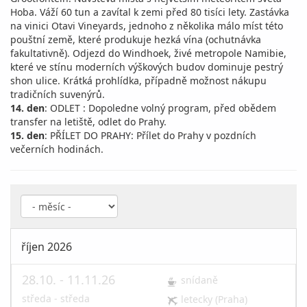
Hoba. Váží 60 tun a zavítal k zemi před 80 tisíci lety. Zastávka
na vinici Otavi Vineyards, jednoho z několika málo míst této
pouštní země, které produkuje hezká vína (ochutnávka
fakultativně). Odjezd do Windhoek, živé metropole Namibie,
které ve stínu moderních výškových budov dominuje pestrý
shon ulice. Krátká prohlídka, případně možnost nákupu
tradičních suvenýrů.
14. den
: ODLET : Dopoledne volný program, před obědem
transfer na letiště, odlet do Prahy.
15. den
: PŘÍLET DO PRAHY: Přílet do Prahy v pozdních
večerních hodinách.
říjen 2026
28.10. - 11.11.26
snídaně
středa - středa
letecky (Praha)