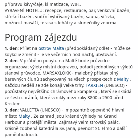
přípravu kávy/čaje, klimatizace, WIFI.
VYBAVENÍ HOTELU: recepce, restaurace, bar, venkovní bazén,
střešní bazén, vnitřní vyhřívaný bazén, sauna, vířivka,
možnost masáží, terasa s lehátky a slunečníky zdarma.
Program zájezdu
1. den
: Přílet na
ostrov Malta
(předpokládaný odlet - může se
kdykoliv změnit - je ve večerních hodinách), ubytování.
2. den
: V průběhu pobytu na Maltě bude průvodce
organizovat výlety místní dopravou, pořadí jednotlivých výletů
stanoví průvodce. MARSAXLOKK - malebný přístav plný
barevných člunů zachycovaný na všech prospektech z
Malty
.
Každou neděli se zde konají velké trhy.
TARXIEN
(UNESCO) -
pozůstatky největšího chrámového komplexu , který se skládá
ze šesti chrámů, které vznikly mezi roky 3800 a 2500 před
Kristem.
3. den
: VALLETTA (UNESCO) - impozantně opevněné hlavní
město
Malty
. Ze zahrad jsou krásné výhledy na Grand
Harbour a protější města. Zajímavý Velmistrovský palác,
krásně zdobená katedrála Sv. Jana, pevnost St. Elmo a další
pamětihodnosti.