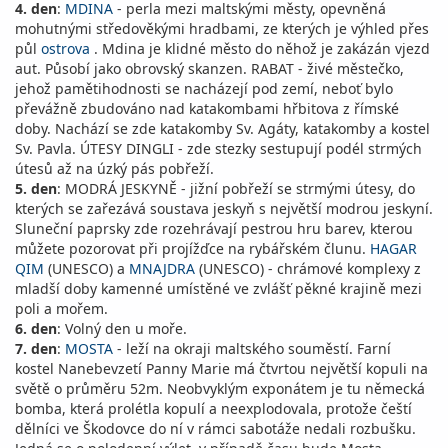
4. den
:
MDINA
- perla mezi maltskými městy, opevněná
mohutnými středověkými hradbami, ze kterých je výhled přes
půl
ostrova
. Mdina je klidné město do něhož je zakázán vjezd
aut. Působí jako obrovský skanzen. RABAT - živé městečko,
jehož pamětihodnosti se nacházejí pod zemí, neboť bylo
převážně zbudováno nad katakombami hřbitova z římské
doby. Nachází se zde katakomby Sv. Agáty, katakomby a kostel
Sv. Pavla. ÚTESY DINGLI - zde stezky sestupují podél strmých
útesů až na úzký pás pobřeží.
5. den
: MODRÁ JESKYNĚ - jižní pobřeží se strmými útesy, do
kterých se zařezává soustava jeskyň s největší modrou jeskyní.
Sluneční paprsky zde rozehrávají pestrou hru barev, kterou
můžete pozorovat při projížďce na rybářském člunu.
HAGAR
QIM
(UNESCO) a
MNAJDRA
(UNESCO) - chrámové komplexy z
mladší doby kamenné umístěné ve zvlášť pěkné krajině mezi
poli a mořem.
6. den
: Volný den u moře.
7. den
:
MOSTA
- leží na okraji maltského souměstí. Farní
kostel Nanebevzetí Panny Marie má čtvrtou největší kopuli na
světě o průměru 52m. Neobvyklým exponátem je tu německá
bomba, která prolétla kopulí a neexplodovala, protože čeští
dělníci ve Škodovce do ní v rámci sabotáže nedali rozbušku.