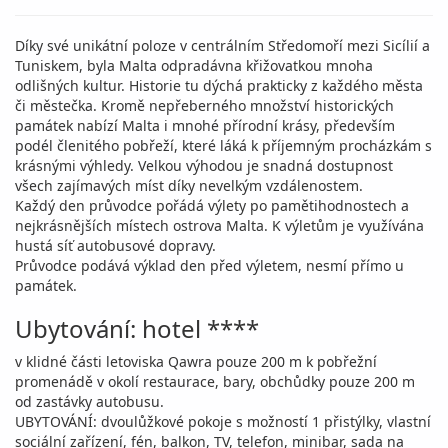
Díky své unikátní poloze v centrálním Středomoří mezi Sicílií a
Tuniskem, byla Malta odpradávna křižovatkou mnoha
odlišných kultur. Historie tu dýchá prakticky z každého města
či městečka. Kromě nepřeberného množství historických
památek nabízí Malta i mnohé přírodní krásy, především
podél členitého pobřeží, které láká k příjemným procházkám s
krásnými výhledy. Velkou výhodou je snadná dostupnost
všech zajímavých míst díky nevelkým vzdálenostem.
Každý den průvodce pořádá výlety po pamětihodnostech a
nejkrásnějších místech ostrova Malta. K výletům je využívána
hustá síť autobusové dopravy.
Průvodce podává výklad den před výletem, nesmí přímo u
památek.
Ubytování: hotel ****
v klidné části letoviska Qawra pouze 200 m k pobřežní
promenádě v okolí restaurace, bary, obchůdky pouze 200 m
od zastávky autobusu.
UBYTOVÁNÍ: dvoulůžkové pokoje s možností 1 přistýlky, vlastní
sociální zařízení, fén, balkon, TV, telefon, minibar, sada na