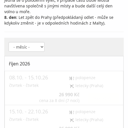
Jedná se o polodenní výlet, v případě času bude Mosta
navštívena společně s jinými místy a bude další celý den
volno u moře.
8. den
: Let zpět do Prahy (předpokládaný odlet - může se
kdykoliv změnit - je v odpoledních hodinách z Malty).
říjen 2026
08.10. - 15.10.26
polopenze
čtvrtek - čtvrtek
letecky (Praha)
26 990 Kč
vyprodáno
cena za 8 dní (7 nocí)
15.10. - 22.10.26
polopenze
čtvrtek - čtvrtek
letecky (Praha)