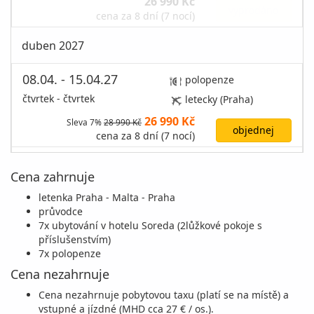
26 990 Kč
vyprodáno
cena za 8 dní (7 nocí)
duben 2027
08.04. - 15.04.27
polopenze
čtvrtek - čtvrtek
letecky (Praha)
26 990 Kč
Sleva 7%
28 990 Kč
objednej
cena za 8 dní (7 nocí)
15.04. - 22.04.27
polopenze
Cena zahrnuje
čtvrtek - čtvrtek
letecky (Praha)
letenka Praha - Malta - Praha
27 990 Kč
Sleva 7%
29 990 Kč
průvodce
objednej
cena za 8 dní (7 nocí)
7x ubytování v hotelu Soreda (2lůžkové pokoje s
příslušenstvím)
7x polopenze
Cena nezahrnuje
Cena nezahrnuje pobytovou taxu (platí se na místě) a
vstupné a jízdné (MHD cca 27 € / os.).