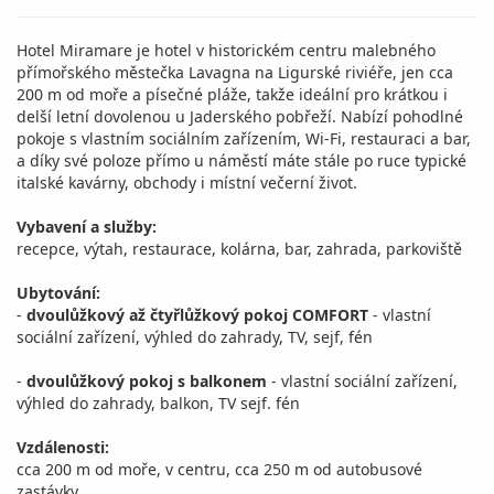
Hotel Miramare je hotel v historickém centru malebného
přímořského městečka Lavagna na Ligurské riviéře, jen cca
200 m od moře a písečné pláže, takže ideální pro krátkou i
delší letní dovolenou u Jaderského pobřeží. Nabízí pohodlné
pokoje s vlastním sociálním zařízením, Wi-Fi, restauraci a bar,
a díky své poloze přímo u náměstí máte stále po ruce typické
italské kavárny, obchody i místní večerní život.
Vybavení a služby:
recepce, výtah, restaurace, kolárna, bar, zahrada, parkoviště
Ubytování:
-
dvoulůžkový až čtyřlůžkový pokoj COMFORT
- vlastní
sociální zařízení, výhled do zahrady, TV, sejf, fén
-
dvoulůžkový pokoj s balkonem
- vlastní sociální zařízení,
výhled do zahrady, balkon, TV sejf. fén
Vzdálenosti:
cca 200 m od moře, v centru, cca 250 m od autobusové
zastávky