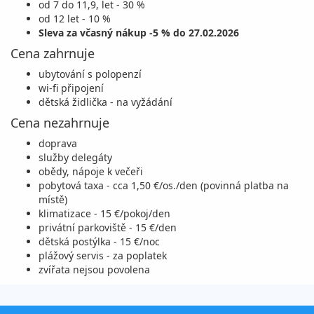
objednej
od 7 do 11,9, let - 30 %
cena za 6 dní (5 nocí)
od 12 let - 10 %
22.08. - 29.08.26
Sleva za včasný nákup -5 % do 27.02.2026
polopenze
Cena zahrnuje
sobota - sobota
vlastní
ubytování s polopenzí
17 500 Kč
objednej
wi-fi připojení
cena za 8 dní (7 nocí)
dětská židlička - na vyžádání
30.08. - 02.09.26
polopenze
Cena nezahrnuje
neděle - středa
vlastní
doprava
služby delegáty
7 300 Kč
objednej
obědy, nápoje k večeři
cena za 4 dny (3 noci)
pobytová taxa - cca 1,50 €/os./den (povinná platba na
30.08. - 03.09.26
místě)
polopenze
klimatizace - 15 €/pokoj/den
neděle - čtvrtek
vlastní
privátní parkoviště - 15 €/den
9 800 Kč
dětská postýlka - 15 €/noc
objednej
plážový servis - za poplatek
cena za 5 dní (4 noci)
zvířata nejsou povolena
30.08. - 04.09.26
polopenze
neděle - pátek
vlastní