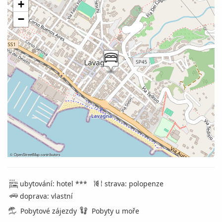
+
−
©
OpenStreetMap
contributors
ubytování: hotel ***
strava: polopenze
doprava: vlastní
Pobytové zájezdy
Pobyty u moře