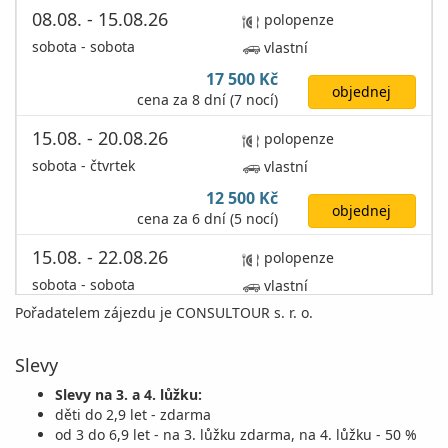
08.08. - 15.08.26
polopenze
sobota - sobota
vlastní
17 500 Kč
objednej
cena za 8 dní (7 nocí)
15.08. - 20.08.26
polopenze
sobota - čtvrtek
vlastní
12 500 Kč
objednej
cena za 6 dní (5 nocí)
15.08. - 22.08.26
polopenze
sobota - sobota
vlastní
Pořadatelem zájezdu je CONSULTOUR s. r. o.
17 500 Kč
objednej
cena za 8 dní (7 nocí)
Slevy
22.08. - 27.08.26
polopenze
Slevy na 3. a 4. lůžku:
sobota - čtvrtek
vlastní
děti do 2,9 let - zdarma
od 3 do 6,9 let - na 3. lůžku zdarma, na 4. lůžku - 50 %
12 500 Kč