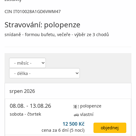
CIN IT010028A1GD6VWM47
Stravování: polopenze
snídaně - formou bufetu, večeře - výběr ze 3 chodů
srpen 2026
08.08. - 13.08.26
polopenze
sobota - čtvrtek
vlastní
12 500 Kč
objednej
cena za 6 dní (5 nocí)