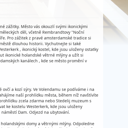
é zážitky. Město vás okouzlí svými ikonickými
uměleckých děl, včetně Rembrandtovy "Noční
ře. Pro zážitek z pravé amsterdamské tradice si
ěstě dlouhou historii. Vychutnejte si také
sterkerk , ikonický kostel, kde jsou uloženy ostatky
 ikonické holandské větrné mlýny a užít si
erdamských kanálech , kde se město promění v
ovčí a kozí sýry. Ve Volendamu se podíváme i na
hájíme naší prohlídku města, během níž navštívíte
prohlídku zcela zdarma nebo Stedelij muzeum s
 ke kostelu Westerkerk, kde jsou uloženy
a náměstí Dam. Odjezd na ubytování.
mi holandskými domy a větrnými mlýny. Odpoledne