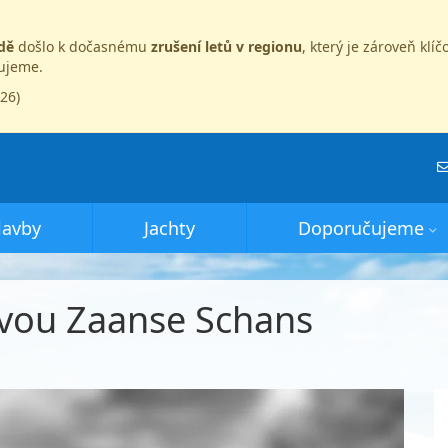
dě
došlo k dočasnému
zrušení letů v regionu
, který je zároveň kl
dujeme.
026)
lavby
Jachty
Doporučujeme
vou Zaanse Schans