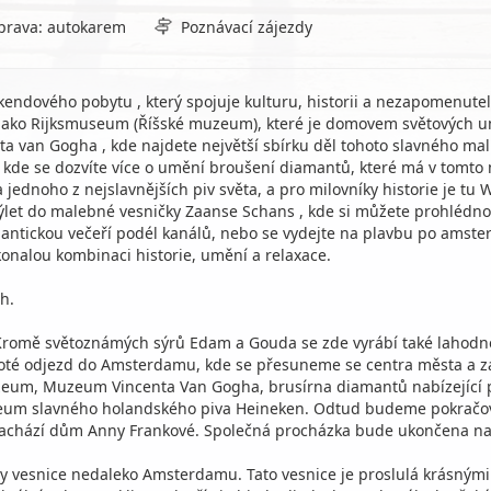
prava: autokarem
Poznávací zájezdy
dového pobytu , který spojuje kulturu, historii a nezapomenuteln
a jako Rijksmuseum (Říšské muzeum), které je domovem světových 
a van Gogha , kde najdete největší sbírku děl tohoto slavného malí
 kde se dozvíte více o umění broušení diamantů, které má v tomto m
ednoho z nejslavnějších piv světa, a pro milovníky historie je tu We
let do malebné vesničky Zaanse Schans , kde si můžete prohlédnout
antickou večeří podél kanálů, nebo se vydejte na plavbu po amst
onalou kombinaci historie, umění a relaxace.
h.
Kromě světoznámých sýrů Edam a Gouda se zde vyrábí také lahodné 
Poté odjezd do Amsterdamu, kde se přesuneme se centra města a za
zeum, Muzeum Vincenta Van Gogha, brusírna diamantů nabízející 
eum slavného holandského piva Heineken. Odtud budeme pokračovat
e nachází dům Anny Frankové. Společná procházka bude ukončena n
dy vesnice nedaleko Amsterdamu. Tato vesnice je proslulá krásný