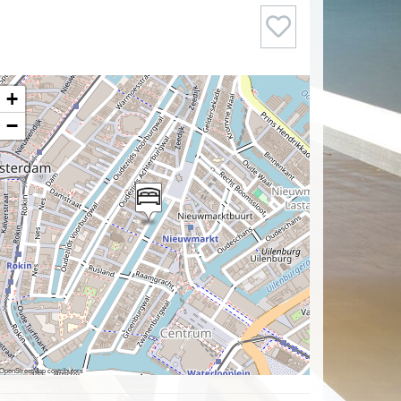
+
−
OpenStreetMap
contributors