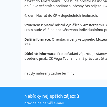
návrat do Amsterdamu. Zde bude prostor na individu
do ČR ve večerních hodinách, přesný čas odjezdu v
4. den: Návrat do ČR v dopoledních hodinách.
Vzhledem k platné místní vyhlášce v Amsterdamu, k
Proto bude většina dne věnována individuálnímu 
Další informace:
Orientační ceny vstupného Muze
23 €
Důležité informace:
Pro pořádání zájezdu je stanov
uvedeno jinak. CK Vega Tour s.r.o. má právo zruš
nebyly nalezeny žádné termíny
Nabídky nejlepších zájezdů
pravidelně na váš e-mail