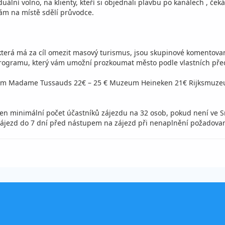
ální volno, na klienty, kteří si objednali plavbu po kanálech , če
ám na místě sdělí průvodce.
terá má za cíl omezit masový turismus, jsou skupinové komentovan
programu, který vám umožní prozkoumat město podle vlastních př
um Madame Tussauds 22€ – 25 € Muzeum Heineken 21€ Rijksmuze
en minimální počet účastníků zájezdu na 32 osob, pokud není ve S
it zájezd do 7 dní před nástupem na zájezd při nenaplnění požado