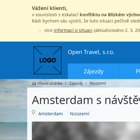
Vážení klienti,
v souvislosti s eskalací
konfliktu na Blízkém výcho
Rádi bychom vás ujistili, že tuto situaci pečlivě sle
více
informací o situaci
(aktualizováno 2. 3. 2
Open Travel, s.r.o.
Zájezdy
P
Hlavní stránka
Zájezdy
Nizozemí
Amsterdam s návště
Amsterdam
Nizozemí