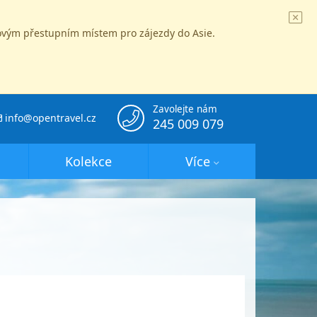
íčovým přestupním místem pro zájezdy do Asie.
Zavolejte nám
info@opentravel.cz
245 009 079
Kolekce
Více