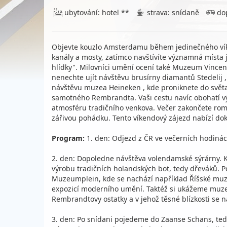
ubytování: hotel **
strava: snídaně
do
Objevte kouzlo Amsterdamu během jedinečného víken
kanály a mosty, zatímco navštívíte významná míst
hlídky". Milovníci umění ocení také Muzeum Vincent
nenechte ujít návštěvu brusírny diamantů Stedelij ,
návštěvu muzea Heineken , kde proniknete do světa j
samotného Rembrandta. Vaši cestu navíc obohatí vý
atmosféru tradičního venkova. Večer zakončete rom
zářivou pohádku. Tento víkendový zájezd nabízí dok
Program:
1. den: Odjezd z ČR ve večerních hodinác
2. den: Dopoledne návštěva volendamské sýrárny. 
výrobu tradičních holandských bot, tedy dřeváků. 
Muzeumplein, kde se nachází například Říšské mu
expozicí moderního umění. Taktéž si ukážeme muz
Rembrandtovy ostatky a v jehož těsné blízkosti s
3. den: Po snídani pojedeme do Zaanse Schans, te