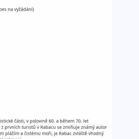
pes na vyžádání)
tické části, v polovině 60. a během 70. let
en z prvních turistů v Rabacu se zmiňuje známý autor
ým plážím a čistému moři, je Rabac zvláště vhodný