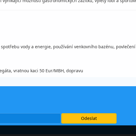
vynikající možnosti gastronomických zážitků, výlety lodí a sportovn
 spotřebu vody a energie, používání venkovního bazénu, povlečení (
elegáta, vratnou kaci 50 Eur/MBH, dopravu