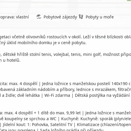
oprava: vlastní
Pobytové zájezdy
Pobyty u moře
aci včetně olivovníků rostoucích v okolí. Leží v těsné blízkosti 
čný úklid mobilního domku je v ceně pobytu.
tské hřiště stolní tenis, volejbal, tenis, mini golf, možnost připoj
n u hotelů.
ita: max. 4 dospělí | Jedna ložnice s manželskou postelí 140x190
avená základním nádobím a příbory, lednice s mrazákem, filtrační k
ůl a židle; dvě lehátka | Wi-Fi zdarma | Dětská postýlka na vyžádán
a: max. 4 dospělí + 1 dítě do max. 9,99 let | Jedna ložnice s manž
ě koupelny se sprchou a WC | Kuchyně: Kuchyně: sporák (plyn/elekt
elní kout: 1: Pohovka, Satelitní TV | Klimatizace (chlazení/topení)
ata jsou povolena | Sada ložního prádla při příjezdu