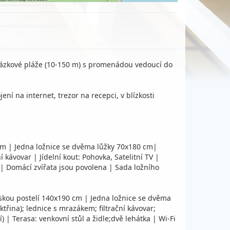
oblázkové pláže (10-150 m) s promenádou vedoucí do
ení na internet, trezor na recepci, v blízkosti
 cm | Jedna ložnice se dvěma lůžky 70x180 cm|
ávovar | Jídelní kout: Pohovka, Satelitní TV |
í | Domácí zvířata jsou povolena | Sada ložního
elskou postelí 140x190 cm | Jedna ložnice se dvěma
řina); lednice s mrazákem; filtrační kávovar;
 | Terasa: venkovní stůl a židle;dvě lehátka | Wi-Fi