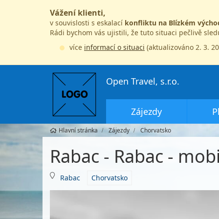
Vážení klienti,
v souvislosti s eskalací
konfliktu na Blízkém výcho
Rádi bychom vás ujistili, že tuto situaci pečlivě sle
více
informací o situaci
(aktualizováno 2. 3. 2
Open Travel, s.r.o.
Zájezdy
P
Hlavní stránka
Zájezdy
Chorvatsko
Rabac - Rabac - mobi
Rabac
Chorvatsko