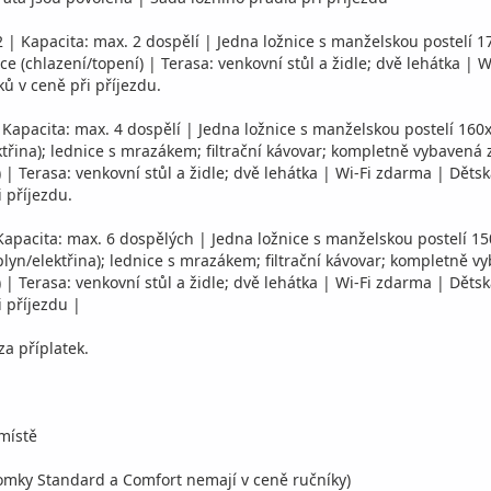
 | Kapacita: max. 2 dospělí | Jedna ložnice s manželskou postelí
zace (chlazení/topení) | Terasa: venkovní stůl a židle; dvě lehátka 
ků v ceně při příjezdu.
 Kapacita: max. 4 dospělí | Jedna ložnice s manželskou postelí 16
třina); lednice s mrazákem; filtrační kávovar; kompletně vybavená 
) | Terasa: venkovní stůl a židle; dvě lehátka | Wi-Fi zdarma | Děts
 příjezdu.
Kapacita: max. 6 dospělých | Jedna ložnice s manželskou postelí 1
yn/elektřina); lednice s mrazákem; filtrační kávovar; kompletně v
) | Terasa: venkovní stůl a židle; dvě lehátka | Wi-Fi zdarma | Děts
 příjezdu |
za příplatek.
 místě
domky Standard a Comfort nemají v ceně ručníky)