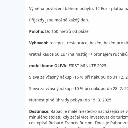
Výměna povlečení během pobytu: 12 Eur - platba na 
Příjezdy jsou možné každý den.
Poloha:
Do 150 metrů od pláže
Vybavení:
recepce, restaurace, bazén, bazén pro dě
vratná kauce 50 Eur (na místě) • • pronájem ručníků
mobil home OLIVA:
FIRST MINUTE 2025:
Sleva za včasný nákup -15 % při nákupu do 31.12. 
Sleva za včasný nákup -10 % při nákupu do 28. 2. 2
Nutnost plné úhrady pobytu do 15. 3. 2025
Destinace:
Rabac je malé městečko nacházející se v k
minulého století, kdy začal více investovat do turi
cestopisů Richard Francis Burton. Dnes je Rabac zn