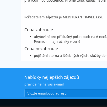
pro rodinnou dovolenou. Kromě toho, Rabac nabízí i 
Pořadatelem zájezdu je MEDITERAN TRAVEL s.r.o.
Cena zahrnuje
ubytování pro příslušný počet osob na 6 nocí,
Premium mají ručníky v ceně
Cena nezahrnuje
pojištění storna a léčebných výloh, služby d
Nabídky nejlepších zájezdů
pravidelně na váš e-mail