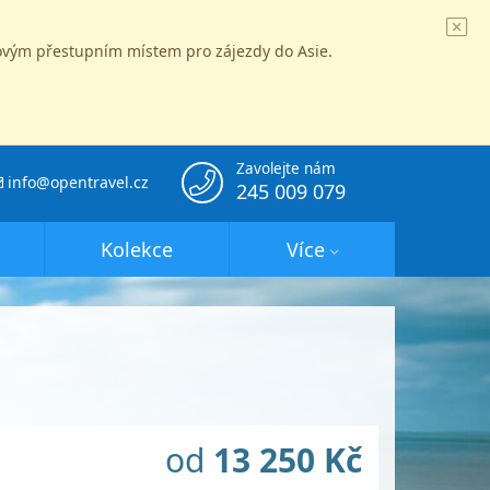
íčovým přestupním místem pro zájezdy do Asie.
Zavolejte nám
info@opentravel.cz
245 009 079
Kolekce
Více
od
13 250 Kč