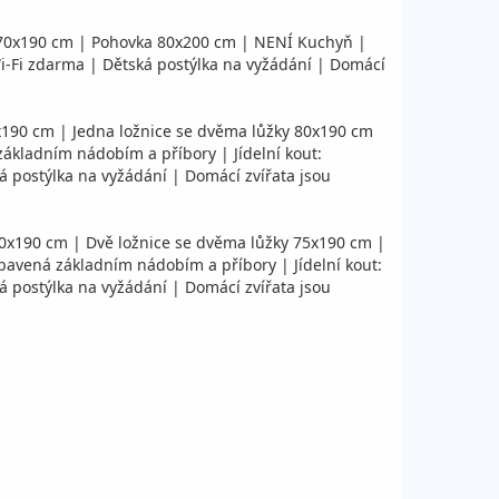
 170x190 cm | Pohovka 80x200 cm | NENÍ Kuchyň |
| Wi-Fi zdarma | Dětská postýlka na vyžádání | Domácí
0x190 cm | Jedna ložnice se dvěma lůžky 80x190 cm
základním nádobím a příbory | Jídelní kout:
ká postýlka na vyžádání | Domácí zvířata jsou
50x190 cm | Dvě ložnice se dvěma lůžky 75x190 cm |
ybavená základním nádobím a příbory | Jídelní kout:
ká postýlka na vyžádání | Domácí zvířata jsou