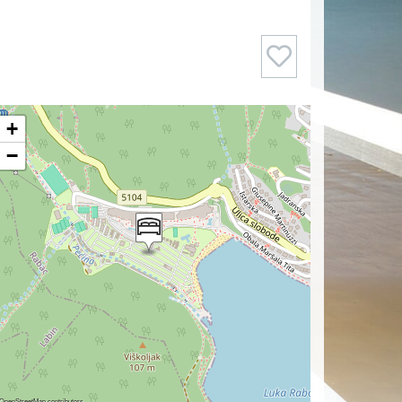
+
−
OpenStreetMap
contributors