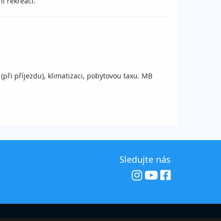
í rekreaci.
při příjezdu), klimatizaci, pobytovou taxu. MB
Sledujte nás