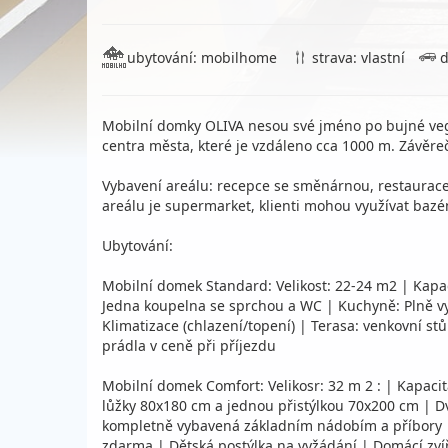
ubytování: mobilhome
strava: vlastní
d
Mobilní domky OLIVA nesou své jméno po bujné veget
centra města, které je vzdáleno cca 1000 m. Závěre
Vybavení areálu: recepce se směnárnou, restaurace, dě
areálu je supermarket, klienti mohou využívat bazé
Ubytování:
Mobilní domek Standard: Velikost: 22-24 m2 | Kapac
Jedna koupelna se sprchou a WC | Kuchyně: Plně vyb
Klimatizace (chlazení/topení) | Terasa: venkovní st
prádla v ceně při příjezdu
Mobilní domek Comfort: Velikosr: 32 m 2 : | Kapacit
lůžky 80x180 cm a jednou přistýlkou 70x200 cm | Dv
kompletně vybavená základním nádobím a příbory | Jíd
zdarma | Dětská postýlka na vyžádání | Domácí zvíř