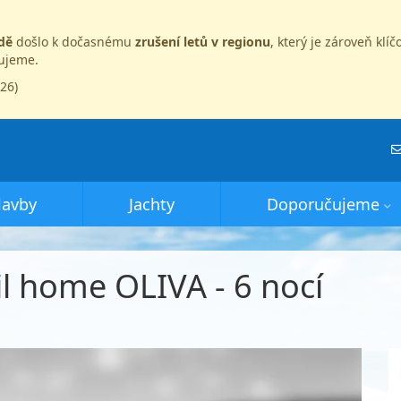
dě
došlo k dočasnému
zrušení letů v regionu
, který je zároveň kl
dujeme.
026)
lavby
Jachty
Doporučujeme
l home OLIVA - 6 nocí