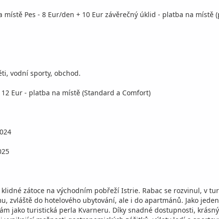
místě Pes - 8 Eur/den + 10 Eur závěrečný úklid - platba na místě (
ti, vodní sporty, obchod.
 12 Eur - platba na místě (Standard a Comfort)
2024
025
lidné zátoce na východním pobřeží Istrie. Rabac se rozvinul, v turis
zmu, zvláště do hotelového ubytování, ale i do apartmánů. Jako jed
ám jako turistická perla Kvarneru. Díky snadné dostupnosti, krásn