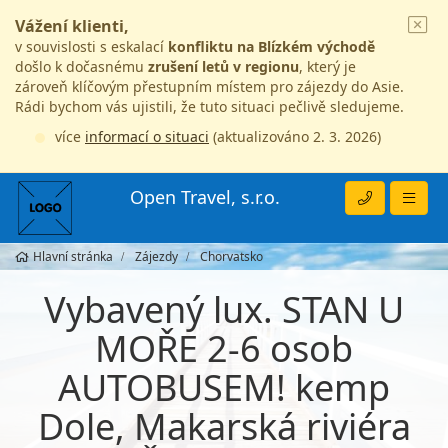
Vážení klienti,
v souvislosti s eskalací
konfliktu na Blízkém východě
došlo k dočasnému
zrušení letů v regionu
, který je
zároveň klíčovým přestupním místem pro zájezdy do Asie.
Rádi bychom vás ujistili, že tuto situaci pečlivě sledujeme.
více
informací o situaci
(aktualizováno 2. 3. 2026)
Open Travel, s.r.o.
Hlavní stránka
Zájezdy
Chorvatsko
Vybavený lux. STAN U
MOŘE 2-6 osob
AUTOBUSEM! kemp
Dole, Makarská riviéra