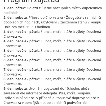
1. den
:
pátek
: Odjezd z ČR dle nástupních míst v odpoledních
hodinách.
2. den
:
sobota
: Příjezd do Chorvatska - Živogošče v ranních či
dopoledních hodinách, ubytování v zařízeném stanu v kempu
Dole cca mezi 11.-13.hodinou
3. den
:
neděle - pátek
: Slunce, moře, pláže a výlety. Dovolená
Chorvatsko.
4. den
:
neděle - pátek
: Slunce, moře, pláže a výlety. Dovolená
Chorvatsko.
5. den
:
neděle - pátek
: Slunce, moře, pláže a výlety. Dovolená
Chorvatsko.
6. den
:
neděle - pátek
: Slunce, moře, pláže a výlety. Dovolená
Chorvatsko.
7. den
:
neděle - pátek
: Slunce, moře, pláže a výlety. Dovolená
Chorvatsko.
8. den
:
neděle - pátek
: Slunce, moře, pláže a výlety. Dovolená
Chorvatsko.
9. den
:
sobota
: Uvolnění ubytování do 10.hodin, uložení
zavazadel dle informace delegáta. Pláž, moře, koupání.
Individuální odjezd. V případě autobusové dopravy odjezd z
Chorvatska v pozdějších odpoledních či podvečerních