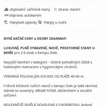
ubytování: zařízené stany
strava: vlastní
doprava: autokarem
Pobytové zájezdy
Pobyty u moře
NYNÍ AKČNÍ CENY a OSOBY ZDARMA!!!
LUXUSNÍ, PLNĚ VYBAVENÉ, NOVÉ, PROSTORNÉ STANY U
MOŘE
pro 2-6 osob v Kempu Dole.
Nejvyšší komfort v kategorii - včetně pohodlných lůžek s
hotelovými matracemi s hygienickými chrániči.
VÝBORNÁ POLOHA JEN KOUSEK OD PLÁŽE 40-60 m.
V těsné blízkosti našich stanů v kempu Dole je také obchod,
stánek se suvenýry, dětské hřiště, občerstvení a sociální
zařízení.
NEJLEVNĚJŠÍ SKVĚLÁ DOVOLENÁ V CHORVATSKU, krásné