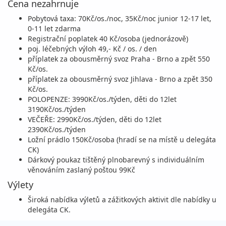
Cena nezahrnuje
pátek - neděle
autokarem
Pobytová taxa: 70Kč/os./noc, 35Kč/noc junior 12-17 let,
3 580 Kč
0-11 let zdarma
vyprodáno
cena za 10 dní (7 nocí)
Registrační poplatek 40 Kč/osoba (jednorázově)
poj. léčebných výloh 49,- Kč / os. / den
18.09. - 27.09.26
vlastní
příplatek za obousměrný svoz Praha - Brno a zpět 550
pátek - neděle
autokarem
Kč/os.
příplatek za obousměrný svoz Jihlava - Brno a zpět 350
2 980 Kč
Sleva 25%
3 990 Kč
Kč/os.
objednej
cena za 10 dní (7 nocí)
POLOPENZE: 3990Kč/os./týden, děti do 12let
3190Kč/os./týden
VEČEŘE: 2990Kč/os./týden, děti do 12let
2390Kč/os./týden
Ložní prádlo 150Kč/osoba (hradí se na místě u delegáta
CK)
Dárkový poukaz tištěný plnobarevný s individuálním
věnováním zaslaný poštou 99Kč
Výlety
Široká nabídka výletů a zážitkových aktivit dle nabídky u
delegáta CK.