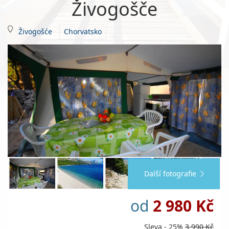
Živogošče
Živogošće
Chorvatsko
Další fotografie
od
2 980 Kč
Sleva - 25%
3 990 Kč