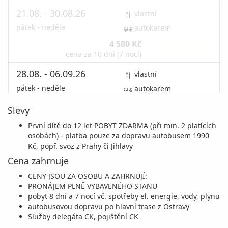
21.08. - 30.08.26
vlastní
pátek - neděle
autokarem
4 580 Kč
vyprodáno
cena za 10 dní (7 nocí)
28.08. - 06.09.26
vlastní
pátek - neděle
autokarem
3 880 Kč
Sleva 29%
5 490 Kč
Slevy
objednej
cena za 10 dní (7 nocí)
První dítě do 12 let POBYT ZDARMA (při min. 2 platících
září 2026
osobách) - platba pouze za dopravu autobusem 1990
Kč, popř. svoz z Prahy či Jihlavy
Cena zahrnuje
04.09. - 13.09.26
vlastní
pátek - neděle
autokarem
CENY JSOU ZA OSOBU A ZAHRNUJÍ:
PRONÁJEM PLNĚ VYBAVENÉHO STANU
3 480 Kč
Sleva 26%
4 690 Kč
pobyt 8 dní a 7 nocí vč. spotřeby el. energie, vody, plynu
objednej
cena za 10 dní (7 nocí)
autobusovou dopravu po hlavní trase z Ostravy
Služby delegáta CK, pojištění CK
11.09. - 20.09.26
vlastní