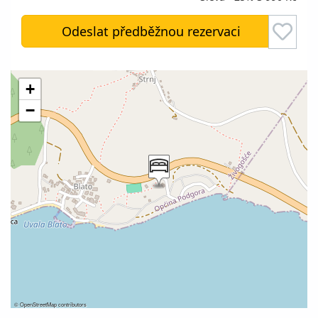
Odeslat předběžnou rezervaci
+
−
©
OpenStreetMap
contributors