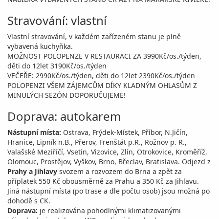
Stravování: vlastní
Vlastní stravování, v každém zařízeném stanu je plně
vybavená kuchyňka.
MOŽNOST POLOPENZE V RESTAURACI ZA 3990Kč/os./týden,
děti do 12let 3190Kč/os./týden
VEČEŘE: 2990Kč/os./týden, děti do 12let 2390Kč/os./týden
POLOPENZI VŠEM ZÁJEMCŮM DÍKY KLADNÝM OHLASŮM Z
MINULÝCH SEZÓN DOPORUČUJEME!
Doprava: autokarem
Nástupní místa:
Ostrava, Frýdek-Místek, Příbor, N.Jičín,
Hranice, Lipník n.B., Přerov, Frenštát p.R., Rožnov p. R.,
Valašské Meziříčí, Vsetín, Vizovice, Zlín, Otrokovice, Kroměříž,
Olomouc, Prostějov, Vyškov, Brno, Břeclav, Bratislava. Odjezd z
Prahy a Jihlavy
svozem a rozvozem do Brna a zpět za
příplatek 550 Kč obousměrně za Prahu a 350 Kč za Jihlavu.
Jiná nástupní místa (po trase a dle počtu osob) jsou možná po
dohodě s CK.
Doprava:
je realizována pohodlnými klimatizovanými