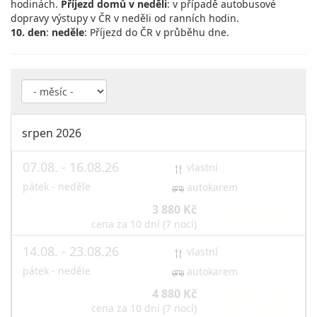
hodinách.
Příjezd domů v neděli
: v případě autobusové
dopravy výstupy v ČR v neděli od ranních hodin.
10. den
:
neděle
: Příjezd do ČR v průběhu dne.
srpen 2026
07.08. - 16.08.26
vlastní
pátek - neděle
autokarem
3 880 Kč
vyprodáno
cena za 10 dní (7 nocí)
14.08. - 23.08.26
vlastní
pátek - neděle
autokarem
4 880 Kč
vyprodáno
cena za 10 dní (7 nocí)