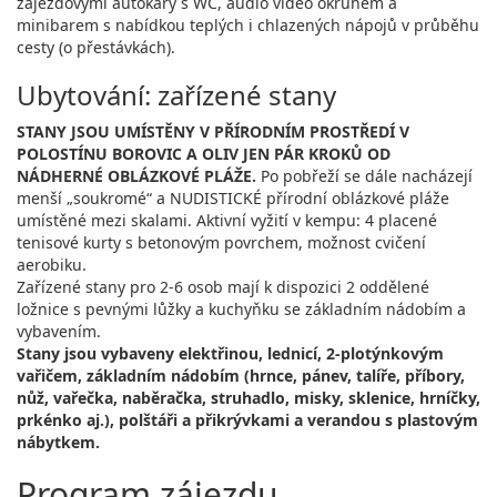
zájezdovými autokary s WC, audio video okruhem a
minibarem s nabídkou teplých i chlazených nápojů v průběhu
cesty (o přestávkách).
Ubytování: zařízené stany
STANY JSOU UMÍSTĚNY V PŘÍRODNÍM PROSTŘEDÍ V
POLOSTÍNU BOROVIC A OLIV JEN PÁR KROKŮ OD
NÁDHERNÉ OBLÁZKOVÉ PLÁŽE.
Po pobřeží se dále nacházejí
menší „soukromé“ a NUDISTICKÉ přírodní oblázkové pláže
umístěné mezi skalami. Aktivní vyžití v kempu: 4 placené
tenisové kurty s betonovým povrchem, možnost cvičení
aerobiku.
Zařízené stany pro 2-6 osob mají k dispozici 2 oddělené
ložnice s pevnými lůžky a kuchyňku se základním nádobím a
vybavením.
Stany jsou vybaveny elektřinou, lednicí, 2-plotýnkovým
vařičem, základním nádobím (hrnce, pánev, talíře, příbory,
nůž, vařečka, naběračka, struhadlo, misky, sklenice, hrníčky,
prkénko aj.), polštáři a přikrývkami a verandou s plastovým
nábytkem.
Program zájezdu