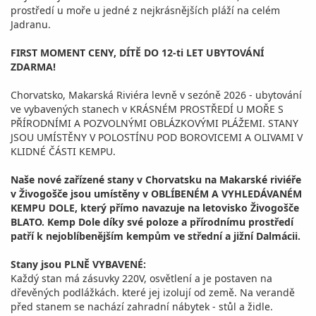
prostředí u moře u jedné z nejkrásnějších pláží na celém
Jadranu.
FIRST MOMENT CENY, DÍTĚ DO 12-ti LET UBYTOVÁNÍ
ZDARMA!
Chorvatsko, Makarská Riviéra levně v sezóně 2026 - ubytování
ve vybavených stanech v KRÁSNÉM PROSTŘEDÍ U MOŘE S
PŘÍRODNÍMI A POZVOLNÝMI OBLÁZKOVÝMI PLÁŽEMI. STANY
JSOU UMÍSTĚNY V POLOSTÍNU POD BOROVICEMI A OLIVAMI V
KLIDNÉ ČÁSTI KEMPU.
Naše nové zařízené stany v Chorvatsku na Makarské riviéře
v Živogošče jsou umístěny v OBLÍBENÉM A VYHLEDÁVANÉM
KEMPU DOLE, který přímo navazuje na letovisko Živogošče
BLATO. Kemp Dole díky své poloze a přírodnímu prostředí
patří k nejoblíbenějším kempům ve střední a jižní Dalmácii.
Stany jsou PLNĚ VYBAVENÉ:
Každý stan má zásuvky 220V, osvětlení a je postaven na
dřevěných podlážkách. které jej izolují od země. Na verandě
před stanem se nachází zahradní nábytek - stůl a židle.