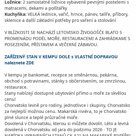
Ložnice:
2 samostatné ložnice vybavené pevnými postelemi s
matracemi, dekami a polštářky
Kuchyňka:
VELKÁ lednice, vařič, hrnce, pánev, talíře, příbory,
sklenice a další základní potřeby pro vaření a stolování
V BLÍZKOSTI SE NACHÁZÍ LETOVISKO ŽIVOGOŠČE BLATO S
PROMENÁDU PODÉL MOŘE, RESTAURACEMI A ZAHRÁDKAMI S
POSEZENÍM, PŘÍSTAVEM A VEČERNÍ ZÁBAVOU.
ZAŘÍZENÝ STAN V KEMPU DOLE s VLASTNÍ DOPRAVOU
naleznete ZDE
V kempu je bankomat, recepce se směnárnou, pekárna,
obchod s potravinami, stánky s občerstvením, se zmrzlinou,
restaurace.
Stany nabízejí dostupné ubytování přímo u moře za skvělou
cenu!
Chorvatsko levně pro rodiny, jednotlivce i skupiny, Chorvatsko
za nejlepší možnou cenu. Makarská riviéra, to je Chorvatsko
plné slunce a teplé průzračné moře.
Dovolená v Chorvatsku, kterou si můžete dovolit. Léto a levná
dovolená v Chorvatsku od jara do podzimu 2026 - TO JE
NABÍDKA VYBAVENÝCH STANŮ CK A21 NA MAKARSKÉ RIVIÉŘE!