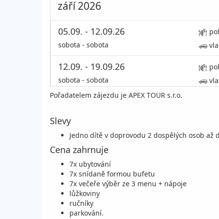
září 2026
05.09. - 12.09.26
po
sobota - sobota
vla
12.09. - 19.09.26
po
sobota - sobota
vla
Pořadatelem zájezdu je APEX TOUR s.r.o.
19.09. - 26.09.26
po
sobota - sobota
vla
Slevy
Jedno dítě v doprovodu 2 dospělých osob až d
26.09. - 03.10.26
po
Cena zahrnuje
sobota - sobota
vla
7x ubytování
říjen 2026
7x snídaně formou bufetu
7x večeře výběr ze 3 menu + nápoje
lůžkoviny
03.10. - 10.10.26
po
ručníky
parkování.
sobota - sobota
vla