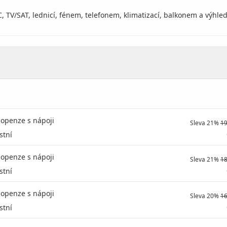
C, TV/SAT, lednicí, fénem, telefonem, klimatizací, balkonem a výhl
lopenze s nápoji
Sleva 21%
19
stní
lopenze s nápoji
Sleva 21%
18
stní
lopenze s nápoji
Sleva 20%
16
stní