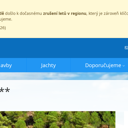
dě
došlo k dočasnému
zrušení letů v regionu
, který je zároveň kl
dujeme.
026)
lavby
Jachty
Doporučujeme
**