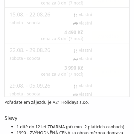
vyprodáno
cena za 8 dní (7 nocí)
15.08. - 22.08.26
vlastní
sobota - sobota
vlastní
4 490 Kč
vyprodáno
cena za 8 dní (7 nocí)
22.08. - 29.08.26
vlastní
sobota - sobota
vlastní
3 990 Kč
vyprodáno
cena za 8 dní (7 nocí)
29.08. - 05.09.26
vlastní
sobota - sobota
vlastní
Pořadatelem zájezdu je A21 Holidays s.r.o.
3 190 Kč
vyprodáno
cena za 8 dní (7 nocí)
Slevy
září 2026
1 dítě do 12 let ZDARMA (při min. 2 platících osobách)
1990,- ZVÝHODNĚNÁ CENA za obousměrnou dopravu