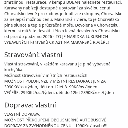
zmrzlinou, restaurace. V kempu BOBAN naleznete restauraci.
Karavany nabízejí dostupné ubytování za skvělou cenu!
Chorvatsko levně pro rodiny, jednotlivce i skupiny, Chorvatsko
za nejlepší možnou cenu. Makarská riviéra, to je Chorvatsko
plné slunce a teplé průzračné moře. Dovolená v Chorvatsku,
kterou si můžete dovolit. Léto a levná dovolená v Chorvatsku
od jara do podzimu 2026 - TO JE NABÍDKA LUXUSNÍCH
VYBAVENÝCH karavanů CK A21 NA MAKARSKÉ RIVIÉŘE!
Stravování: vlastní
Vlastní stravování, v každém karavanu je plně vybavená
kuchyňka.
Možnost stravování v místních restauracích
MOŽNOST POLOPENZE V MÍSTNÍ RESTAURACI JEN ZA
3990Kč/os./týden, děti do 12let 3190Kč/os./týden
VEČEŘE: 2990Kč/os./týden, děti do 12let 2390Kč/os./týden
Doprava: vlastní
VLASTNÍ DOPRAVA.
MOŽNOST PŘIKOUPENÍ OBOUSMĚRNÉ AUTOBUSOVÉ
DOPRAVY ZA ZVÝHODNĚNOU CENU - 1990Kč / osoba!!!