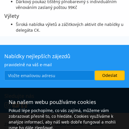
Dárkový poukaz tištěný plnobarevný s individuálním
věnováním zaslaný poštou 99Kč
Výlety
Široká nabídka výletů a zážitkových aktivit dle nabídky u
delegáta CK.
Nabídky nejlepších zájezdů
pravidelně na váš e-mail
Sledujte nás
Na našem webu používáme cookies
Pokud lépe pochopíme, co vás zajímá, můžeme vám
zobrazovat přesně to, co hledáte. Cookies využíváme k
analýze informací, aby náš web dobře fungoval a mohli
Zájezdy
Plavby
Jachty
Doporučujeme
Kolekce
jsme ho dále zlepšovat.