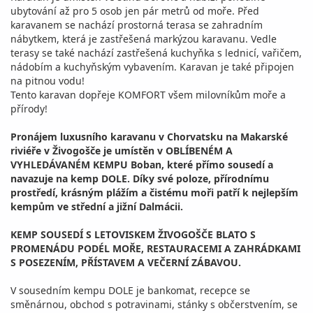
ubytování až pro 5 osob jen pár metrů od moře. Před
karavanem se nachází prostorná terasa se zahradním
nábytkem, která je zastřešená markýzou karavanu. Vedle
terasy se také nachází zastřešená kuchyňka s lednicí, vařičem,
nádobím a kuchyňským vybavením. Karavan je také připojen
na pitnou vodu!
Tento karavan dopřeje KOMFORT všem milovníkům moře a
přírody!
Pronájem luxusního karavanu v Chorvatsku na Makarské
riviéře v Živogošče je umístěn v OBLÍBENÉM A
VYHLEDÁVANÉM KEMPU Boban, které přímo sousedí a
navazuje na kemp DOLE. Díky své poloze, přírodnímu
prostředí, krásným plážím a čistému moři patří k nejlepším
kempům ve střední a jižní Dalmácii.
KEMP SOUSEDÍ S LETOVISKEM ŽIVOGOŠČE BLATO S
PROMENÁDU PODÉL MOŘE, RESTAURACEMI A ZAHRÁDKAMI
S POSEZENÍM, PŘÍSTAVEM A VEČERNÍ ZÁBAVOU.
V sousedním kempu DOLE je bankomat, recepce se
směnárnou, obchod s potravinami, stánky s občerstvením, se