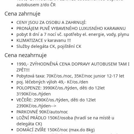
05.09. - 12.09.26
vlastní
autobusem z/do ČR
sobota - sobota
vlastní
Cena zahrnuje
2 490 Kč
CENY JSOU ZA OSOBU A ZAHRNUJÍ:
vyprodáno
cena za 8 dní (7 nocí)
PRONÁJEM PLNĚ VYBAVENÉHO LUXUSNÍHO KARAVANU
pobyt 8 dní a 7 nocí vč. spotřeby el. energie, vody, plynu
12.09. - 19.09.26
vlastní
KLIMATIZACE v karavanu !!!
Služby delegáta CK, pojištění CK
sobota - sobota
vlastní
Cena nezahrnuje
1 990 Kč
vyprodáno
cena za 8 dní (7 nocí)
1990,- ZVÝHODNĚNÁ CENA DOPRAVY AUTOBUSEM TAM I
ZPĚT!!!
19.09. - 26.09.26
vlastní
Pobytová taxa: 70Kč/os./noc, 35Kč/noc junior 12-17 let
poj. léčebných výloh 49,- Kč/os./den
sobota - sobota
vlastní
POLOPENZE: 3990Kč/os./týden, děti do 12let
1 690 Kč
3190Kč/os./týden
vyprodáno
cena za 8 dní (7 nocí)
VEČEŘE: 2990Kč/os./týden, děti do 12let
2390Kč/os./týden-->
PARKOVNÉ 90Kč/auto/noc
LOŽNÍ PRÁDLO 150Kč/osoba (hradí se na místě u
delegáta CK)
DOMÁCÍ ZVÍŘE 150Kč/noc (max.do 8kg)