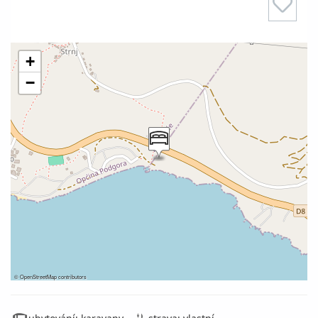
+
−
©
OpenStreetMap
contributors