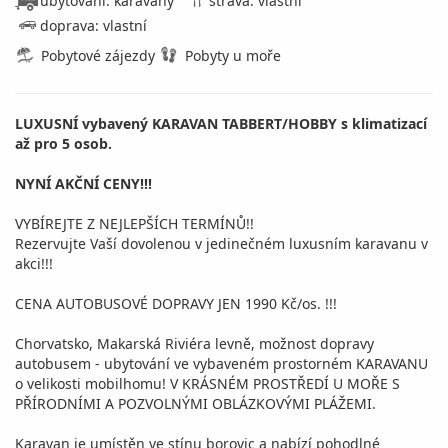
ubytování: karavany
strava: vlastní
doprava: vlastní
Pobytové zájezdy
Pobyty u moře
LUXUSNÍ vybavený KARAVAN TABBERT/HOBBY s klimatizací
až pro 5 osob.
NYNÍ AKČNÍ CENY!!!
VYBÍREJTE Z NEJLEPŠÍCH TERMÍNŮ!!
Rezervujte Vaší dovolenou v jedinečném luxusním karavanu v
akci!!!
CENA AUTOBUSOVÉ DOPRAVY JEN 1990 Kč/os. !!!
Chorvatsko, Makarská Riviéra levně, možnost dopravy
autobusem - ubytování ve vybaveném prostorném KARAVANU
o velikosti mobilhomu! V KRÁSNÉM PROSTŘEDÍ U MOŘE S
PŘÍRODNÍMI A POZVOLNÝMI OBLÁZKOVÝMI PLÁŽEMI.
Karavan je umístěn ve stínu borovic a nabízí pohodlné