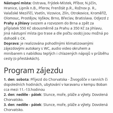
Nástupní místa:
Ostrava, Frýdek-Místek, Příbor, N.Jičín,
Hranice, Lipník n.B., Přerov, Frenštát p.R., Rožnov p. R.,
Valašské Meziříčí, Vsetín, Vizovice, Zlín, Otrokovice, Kroměříž,
Olomouc, Prostějov, Vyškov, Brno, Břeclav, Bratislava. Odjezd z
Prahy a Jihlavy
svozem a rozvozem do Brna a zpět za
příplatek 550 Kč obousměrně za Prahu a 350 Kč za Jihlavu.
Jiná nástupní místa (po trase a dle počtu osob) jsou možná po
dohodě s CK.
Doprava:
je realizována pohodlnými klimatizovanými
zájezdovými autokary s WC, audio video okruhem a
minibarem s nabídkou teplých i chlazených nápojů v průběhu
cesty (o přestávkách).
Program zájezdu
1. den
:
sobota
: Příjezd do Chorvatska - Živogošče v ranních či
dopoledních hodinách, ubytování v karavanu v kempu Boban
cca mezi 11.-13.hodinou
2. den
:
neděle - pátek
: Slunce, moře, pláže a výlety. Dovolená
Chorvatsko.
3. den
:
neděle - pátek
: Slunce, moře, pláže a výlety. Dovolená
Chorvatsko.