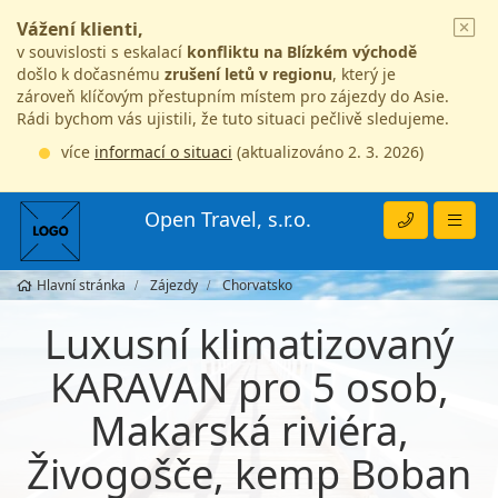
Vážení klienti,
v souvislosti s eskalací
konfliktu na Blízkém východě
došlo k dočasnému
zrušení letů v regionu
, který je
zároveň klíčovým přestupním místem pro zájezdy do Asie.
Rádi bychom vás ujistili, že tuto situaci pečlivě sledujeme.
více
informací o situaci
(aktualizováno 2. 3. 2026)
Open Travel, s.r.o.
Hlavní stránka
Zájezdy
Chorvatsko
Luxusní klimatizovaný
KARAVAN pro 5 osob,
Makarská riviéra,
Živogošče, kemp Boban