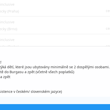
 inclusive
ce
ecky (Praha)
 inclusive
ce
ecky (Brno)
 inclusive
ce
ecky (Praha)
 inclusive
!
ce
ecky (Brno)
týká dětí, které jsou ubytovány minimálně se 2 dospělými osobami
ště do Burgasu a zpět (včetně všech poplatků)
 inclusive
 a zpět
ce
ecky (Ostrava)
asistence v českém/ slovenském jazyce)
 inclusive
ce
ecky (Praha)