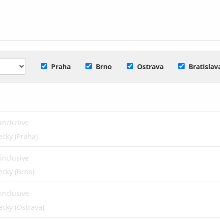
Praha
Brno
Ostrava
Bratislav
 inclusive
ecky (Praha)
 inclusive
ecky (Brno)
 inclusive
ecky (Ostrava)