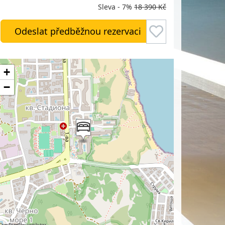
Sleva - 7%
18 390 Kč
Odeslat předběžnou rezervaci
+
−
OpenStreetMap
contributors