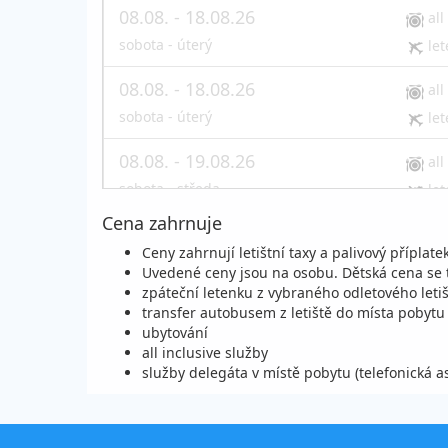
08.08. - 18.08.26
all
sobota - úterý
let
08.08. - 18.08.26
all
sobota - úterý
let
08.08. - 19.08.26
all
sobota - středa
let
Cena zahrnuje
08.08. - 19.08.26
all
Ceny zahrnují letištní taxy a palivový příplatek
sobota - středa
let
Uvedené ceny jsou na osobu. Dětská cena se 
zpáteční letenku z vybraného odletového leti
08.08. - 19.08.26
all
transfer autobusem z letiště do místa pobytu
sobota - středa
ubytování
let
all inclusive služby
služby delegáta v místě pobytu (telefonická 
08.08. - 20.08.26
all
sobota - čtvrtek
let