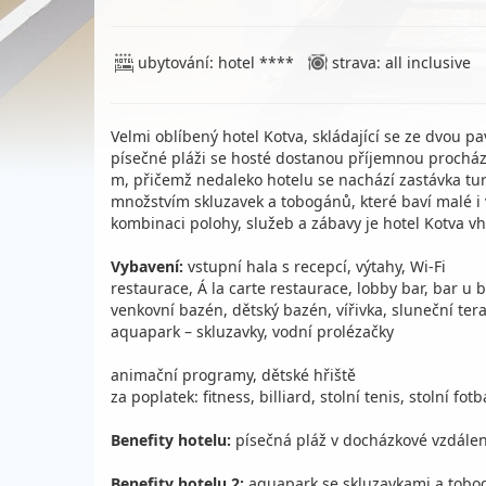
ubytování: hotel ****
strava: all inclusive
Velmi oblíbený hotel Kotva, skládající se ze dvou 
písečné pláži se hosté dostanou příjemnou prochá
m, přičemž nedaleko hotelu se nachází zastávka turis
množstvím skluzavek a tobogánů, které baví malé i 
kombinaci polohy, služeb a zábavy je hotel Kotva 
Vybavení:
vstupní hala s recepcí, výtahy, Wi-Fi
restaurace, Á la carte restaurace, lobby bar, bar u
venkovní bazén, dětský bazén, vířivka, sluneční ter
aquapark – skluzavky, vodní prolézačky
animační programy, dětské hřiště
za poplatek: fitness, billiard, stolní tenis, stolní fo
Benefity hotelu:
písečná pláž v docházkové vzdálen
Benefity hotelu 2:
aquapark se skluzavkami a tobo