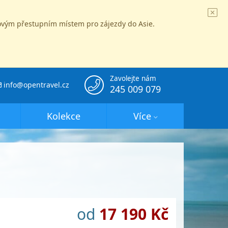
íčovým přestupním místem pro zájezdy do Asie.
Zavolejte nám
info@opentravel.cz
245 009 079
Kolekce
Více
od
17 190 Kč