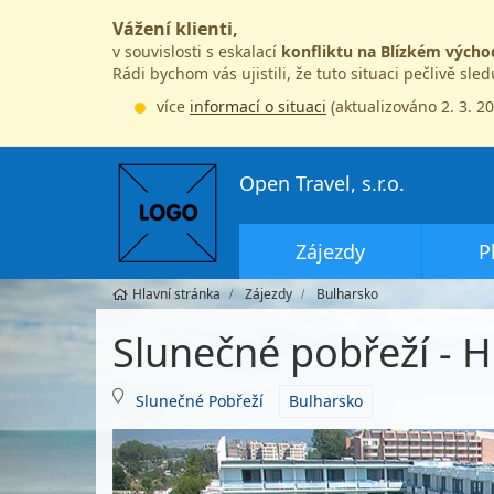
Vážení klienti,
v souvislosti s eskalací
konfliktu na Blízkém výcho
Rádi bychom vás ujistili, že tuto situaci pečlivě sle
více
informací o situaci
(aktualizováno 2. 3. 2
Open Travel, s.r.o.
Zájezdy
P
Hlavní stránka
Zájezdy
Bulharsko
Slunečné pobřeží - H
Slunečné Pobřeží
Bulharsko