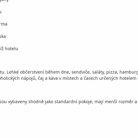
u
arma
ska
íž hotelu
etu. Lehké občerstvení během dne, sendviče, saláty, pizza, hambu
holických nápojů, čaj a káva v místech a časech určených hotelem 
jsou vybaveny shodně jako standardní pokoje, mají menší rozměr a