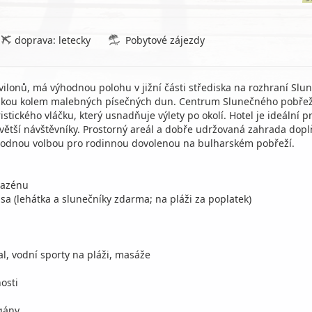
doprava: letecky
Pobytové zájezdy
pavilonů, má výhodnou polohu v jižní části střediska na rozhraní S
zkou kolem malebných písečných dun. Centrum Slunečného pobřeží
tického vláčku, který usnadňuje výlety po okolí. Hotel je ideální p
větší návštěvníky. Prostorný areál a dobře udržovaná zahrada dopl
vhodnou volbou pro rodinnou dovolenou na bulharském pobřeží.
 bazénu
asa (lehátka a slunečníky zdarma; na pláži za poplatek)
tbal, vodní sporty na pláži, masáže
osti
gány