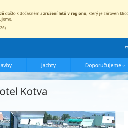
dě
došlo k dočasnému
zrušení letů v regionu
, který je zároveň kl
dujeme.
026)
lavby
Jachty
Doporučujeme
otel Kotva