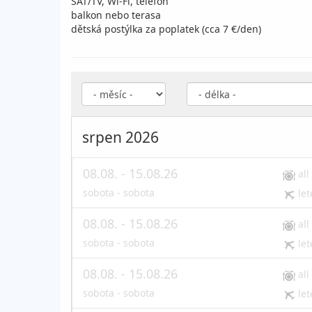
SAT/TV, Wi-Fi, telefon
balkon nebo terasa
dětská postýlka za poplatek (cca 7 €/den)
srpen 2026
08.08. - 15.08.26
all
sobota - sobota
let
08.08. - 15.08.26
all
sobota - sobota
let
08.08. - 15.08.26
all
sobota - sobota
let