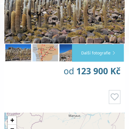
Další fotografie
od
123 900 Kč
+
−