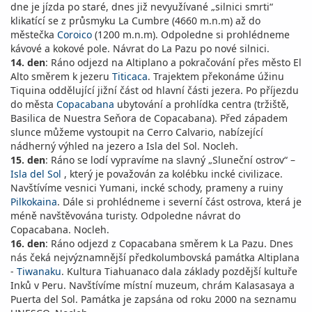
dne je jízda po staré, dnes již nevyužívané „silnici smrti“
klikatící se z průsmyku La Cumbre (4660 m.n.m) až do
městečka
Coroico
(1200 m.n.m). Odpoledne si prohlédneme
kávové a kokové pole. Návrat do La Pazu po nové silnici.
14. den
: Ráno odjezd na Altiplano a pokračování přes město El
Alto směrem k jezeru
Titicaca
. Trajektem překonáme úžinu
Tiquina oddělující jižní část od hlavní části jezera. Po příjezdu
do města
Copacabana
ubytování a prohlídka centra (tržiště,
Basilica de Nuestra Seňora de Copacabana). Před západem
slunce můžeme vystoupit na Cerro Calvario, nabízející
nádherný výhled na jezero a Isla del Sol. Nocleh.
15. den
: Ráno se lodí vypravíme na slavný „Sluneční ostrov“ –
Isla del Sol
, který je považován za kolébku incké civilizace.
Navštívíme vesnici Yumani, incké schody, prameny a ruiny
Pilkokaina
. Dále si prohlédneme i severní část ostrova, která je
méně navštěvována turisty. Odpoledne návrat do
Copacabana. Nocleh.
16. den
: Ráno odjezd z Copacabana směrem k La Pazu. Dnes
nás čeká nejvýznamnější předkolumbovská památka Altiplana
-
Tiwanaku
. Kultura Tiahuanaco dala základy pozdější kultuře
Inků v Peru. Navštívíme místní muzeum, chrám Kalasasaya a
Puerta del Sol. Památka je zapsána od roku 2000 na seznamu