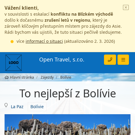
Vážení klienti,
v souvislosti s eskalací
konfliktu na Blízkém východě
došlo k dočasnému
zrušení letů v regionu
, který je
zároveň klíčovým přestupním místem pro zájezdy do Asie.
Rádi bychom vás ujistili, že tuto situaci pečlivě sledujeme.
více
informací o situaci
(aktualizováno 2. 3. 2026)
Open Travel, s.r.o.
Hlavní stránka
Zájezdy
Bolívie
To nejlepší z Bolívie
La Paz
Bolívie