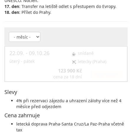
UNESCO. Nocleh.
17. den
: Transfer na letiště odlet s přestupem do Evropy.
18. den
: Přílet do Prahy.
22.09. - 09.10.26
snídaně
úterý - pátek
letecky (Praha)
123 900 Kč
vyprodáno
cena za 18 dní
Slevy
4% při rezervaci zájezdu a uhrazení zálohy více než 4
měsíce před odjezdem
Cena zahrnuje
letecká doprava Praha-Santa Cruz/La Paz-Praha včetně
tax