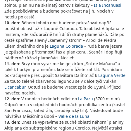
solnou planinu na skalnatý ostrov s kaktusy –
Isla Incahuasi
.
Zde poobědváme a budeme pokračovat na jih. Nocleh v
hotelu po cestě.
10. den
: Během tohoto dne budeme pokračovat napříč
pouštní oblastí až k Laguně Colorada. Tato oblast Altiplana je
místem, kde každoročně hnízdí tři druhy plameňáků. Dále po
cestě spatříme slavný „kamenný strom“ – Arbol de Piedra.
Cílem dnešního dne je
Laguna Colorada
– rudá barva jezera
je způsobena přítomností řas a planktonu. Scenérii doplňují
nádherně růžoví plameňáci. Nocleh.
11. den
: Brzy ráno vyrazíme ke gejzírům „Sol de Maňana“ a
také k horkým pramenům, kde se můžete zahřát. Po snídani
pokračujeme přes „poušť Salvátora Dalího“ až k
Laguna Verde
.
Za touto zeleně zbarvenou lagunou se v dálce tyčí vulkán
Licancabur
. Odtud se budeme vracet zpět do Uyuni. Příjezd
navečer, nocleh.
12. den
: V ranních hodinách odlet do
La Pazu
(3700 m.n.m).
Odpočinek a v odpoledních hodinách prohlídka centra (kostel
San Francisco, katedrála, čarodějnický trh). Následovat bude
návštěva Měsíčního údolí –
Valle de la Luna
.
13. den
: Dnes se vypravíme ze suché oblasti náhorní planiny
Altiplana do subtropického regionu Coroico. Největší atrakcí