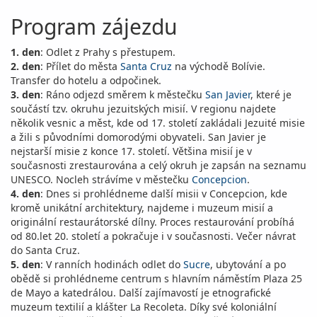
Program zájezdu
1. den
: Odlet z Prahy s přestupem.
2. den
: Přílet do města
Santa Cruz
na východě Bolívie.
Transfer do hotelu a odpočinek.
3. den
: Ráno odjezd směrem k městečku
San Javier
, které je
součástí tzv. okruhu jezuitských misií. V regionu najdete
několik vesnic a měst, kde od 17. století zakládali Jezuité misie
a žili s původními domorodými obyvateli. San Javier je
nejstarší misie z konce 17. století. Většina misií je v
současnosti zrestaurována a celý okruh je zapsán na seznamu
UNESCO. Nocleh strávíme v městečku
Concepcion
.
4. den
: Dnes si prohlédneme další misii v Concepcion, kde
kromě unikátní architektury, najdeme i muzeum misií a
originální restaurátorské dílny. Proces restaurování probíhá
od 80.let 20. století a pokračuje i v současnosti. Večer návrat
do Santa Cruz.
5. den
: V ranních hodinách odlet do
Sucre
, ubytování a po
obědě si prohlédneme centrum s hlavním náměstím Plaza 25
de Mayo a katedrálou. Další zajímavostí je etnografické
muzeum textilií a klášter La Recoleta. Díky své koloniální