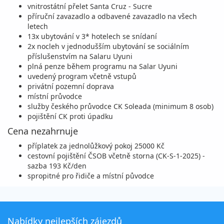
vnitrostátní přelet Santa Cruz - Sucre
příruční zavazadlo a odbavené zavazadlo na všech
letech
13x ubytování v 3* hotelech se snídaní
2x nocleh v jednodušším ubytování se sociálním
příslušenstvím na Salaru Uyuni
plná penze během programu na Salar Uyuni
uvedený program včetně vstupů
privátní pozemní doprava
místní průvodce
služby českého průvodce CK Soleada (minimum 8 osob)
pojištění CK proti úpadku
Cena nezahrnuje
příplatek za jednolůžkový pokoj 25000 Kč
cestovní pojištění ČSOB včetně storna (CK-S-1-2025) -
sazba 193 Kč/den
spropitné pro řidiče a místní původce
Nabídky nejlepších zájezdů