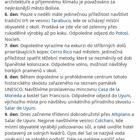
architektuře a příjemnému klimatu je považováno za
nejkrásnější město Bolívie.
6. den
: Pouze v neděli máte jedinečnou příležitost navštívit
tradiční trh ve vesnici
Tarabuco
, kde se scházejí místní
obyvatelé z okolí. Prodává se zde vše od zeleniny přes
rukodělné výrobky až po koku. Odpoledne odjezd do
Potosí
.
Nocleh.
7. den
: Dopoledne vyrazíme na exkurzi do stříbrných dolů
provrtávajících kopec
Cerro Rico
nad městem. Jedinečná
příležitost spatřit těžební metody, které se nezměnily od dob
španělské kolonizace. Odpoledne volno, možnost návštěvy
horkých pramenů v okolí.
8. den
: Během dopoledne si prohlédneme centrum tohoto
historického skvostu zařazeného na seznam památek
UNESCO. Navštívíme proslavenou mincovnu
Casa de la
Moneda
a kostel San Francisco. Odpoledne odjezd do
Uyuni
,
výchozího místa pro návštěvu unikátního přírodního skvostu –
Salar de Uyuni
.
9. den
: Dnes začneme třídenní dobrodružství přes
Altiplano
a
Salar de Uyuni. Nejprve navštívíme vesnici
Colchani
, kde
místní obyvatelé vyrábějí jodizovanou sůl, a také uvidíte hotel
postavený ze solných kvádrů. Ojos del Sal se nazývá voda
vyvěrající ze solného podloží. Dále se vydáme napříč přes