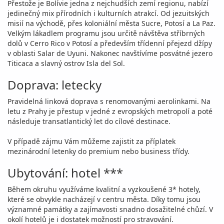
Přestože je Bolívie jedna z nejchudších zemí regionu, nabízí
jedinečný mix přírodních i kulturních atrakcí. Od jezuitských
misií na východě, přes koloniální města Sucre, Potosí a La Paz.
Velkým lákadlem programu jsou určitě návštěva stříbrných
dolů v Cerro Rico v Potosí a především třídenní přejezd džípy
v oblasti Salar de Uyuni. Nakonec navštívíme posvátné jezero
Titicaca a slavný ostrov Isla del Sol.
Doprava: letecky
Pravidelná linková doprava s renomovanými aerolinkami. Na
letu z Prahy je přestup v jedné z evropských metropolí a poté
následuje transatlantický let do cílové destinace.
V případě zájmu Vám můžeme zajistit za příplatek
mezinárodní letenky do premium nebo business třídy.
Ubytování: hotel ***
Během okruhu využíváme kvalitní a vyzkoušené 3* hotely,
které se obvykle nacházejí v centru města. Díky tomu jsou
významné památky a zajímavosti snadno dosažitelné chůzí. V
okolí hotelů je i dostatek možností pro stravování.