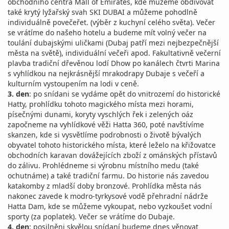
obchodního centra Mall of Emirates, kde můžeme obdivovat
také krytý lyžařský svah SKI DUBAI a můžeme pohodlně
individuálně povečeřet. (výběr z kuchyní celého světa). Večer
se vrátíme do našeho hotelu a budeme mít volný večer na
toulání dubajskými uličkami (Dubaj patří mezi nejbezpečnější
města na světě), individuální večeři apod. Fakultativně večerní
plavba tradiční dřevěnou lodí Dhow po kanálech čtvrti Marina
s vyhlídkou na nejkrásnější mrakodrapy Dubaje s večeří a
kulturním vystoupením na lodi v ceně.
3. den
: po snídani se vydáme opět do vnitrozemí do historické
Hatty, prohlídku tohoto magického místa mezi horami,
písečnými dunami, koryty vyschlých řek i zelených oáz
započneme na vyhlídkové věži Hatta 360, poté navštívíme
skanzen, kde si vysvětlíme podrobnosti o životě bývalých
obyvatel tohoto historického místa, které leželo na křižovatce
obchodních karavan dovážejících zboží z ománských přístavů
do zálivu. Prohlédneme si výrobnu místního medu (také
ochutnáme) a také tradiční farmu. Do historie nás zavedou
katakomby z mladší doby bronzové. Prohlídka města nás
nakonec zavede k modro-tyrkysové vodě přehradní nádrže
Hatta Dam, kde se můžeme vykoupat, nebo vyzkoušet vodní
sporty (za poplatek). Večer se vrátíme do Dubaje.
4. den
: posilněni skvělou snídaní budeme dnes věnovat