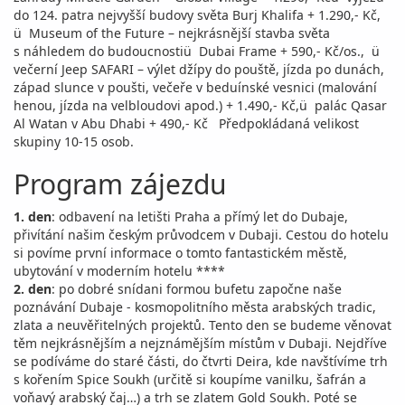
do 124. patra nejvyšší budovy světa Burj Khalifa + 1.290,- Kč,
ü Museum of the Future – nejkrásnější stavba světa
s náhledem do budoucnostiü Dubai Frame + 590,- Kč/os., ü
večerní Jeep SAFARI – výlet džípy do pouště, jízda po dunách,
západ slunce v poušti, večeře v beduínské vesnici (malování
henou, jízda na velbloudovi apod.) + 1.490,- Kč,ü palác Qasar
Al Watan v Abu Dhabi + 490,- Kč Předpokládaná velikost
skupiny 10-15 osob.
Program zájezdu
1. den
: odbavení na letišti Praha a přímý let do Dubaje,
přivítání našim českým průvodcem v Dubaji. Cestou do hotelu
si povíme první informace o tomto fantastickém městě,
ubytování v moderním hotelu ****
2. den
: po dobré snídani formou bufetu započne naše
poznávání Dubaje - kosmopolitního města arabských tradic,
zlata a neuvěřitelných projektů. Tento den se budeme věnovat
těm nejkrásnějším a nejznámějším místům v Dubaji. Nejdříve
se podíváme do staré části, do čtvrti Deira, kde navštívíme trh
s kořením Spice Soukh (určitě si koupíme vanilku, šafrán a
voňavý arabský čaj…) a trh se zlatem Gold Soukh. Poté se