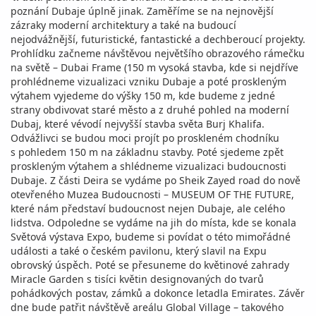
poznání Dubaje úplně jinak. Zaměříme se na nejnovější
zázraky moderní architektury a také na budoucí
nejodvážnější, futuristické, fantastické a dechberoucí projekty.
Prohlídku začneme návštěvou největšího obrazového rámečku
na světě – Dubai Frame (150 m vysoká stavba, kde si nejdříve
prohlédneme vizualizaci vzniku Dubaje a poté proskleným
výtahem vyjedeme do výšky 150 m, kde budeme z jedné
strany obdivovat staré město a z druhé pohled na moderní
Dubaj, které vévodí nejvyšší stavba světa Burj Khalifa.
Odvážlivci se budou moci projít po proskleném chodníku
s pohledem 150 m na základnu stavby. Poté sjedeme zpět
proskleným výtahem a shlédneme vizualizaci budoucnosti
Dubaje. Z části Deira se vydáme po Sheik Zayed road do nově
otevřeného Muzea Budoucnosti – MUSEUM OF THE FUTURE,
které nám představí budoucnost nejen Dubaje, ale celého
lidstva. Odpoledne se vydáme na jih do místa, kde se konala
Světová výstava Expo, budeme si povídat o této mimořádné
události a také o českém pavilonu, který slavil na Expu
obrovský úspěch. Poté se přesuneme do květinové zahrady
Miracle Garden s tisíci květin designovaných do tvarů
pohádkových postav, zámků a dokonce letadla Emirates. Závěr
dne bude patřit návštěvě areálu Global Village – takového