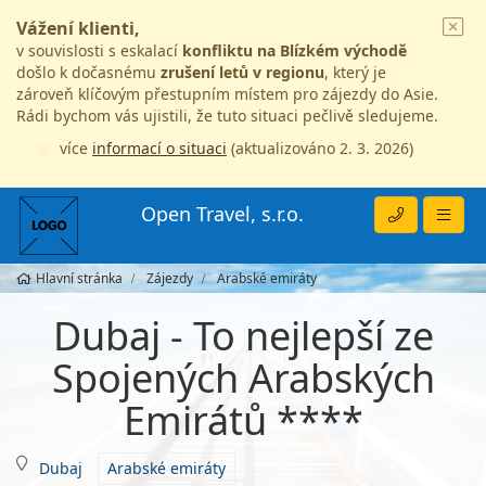
Vážení klienti,
v souvislosti s eskalací
konfliktu na Blízkém východě
došlo k dočasnému
zrušení letů v regionu
, který je
zároveň klíčovým přestupním místem pro zájezdy do Asie.
Rádi bychom vás ujistili, že tuto situaci pečlivě sledujeme.
více
informací o situaci
(aktualizováno 2. 3. 2026)
Open Travel, s.r.o.
Hlavní stránka
Zájezdy
Arabské emiráty
Dubaj - To nejlepší ze
Spojených Arabských
Emirátů ****
Dubaj
Arabské emiráty