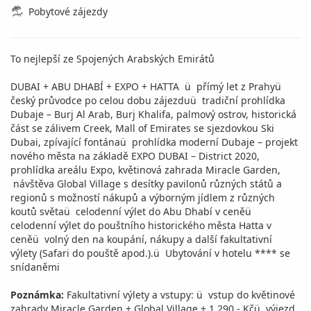
Pobytové zájezdy
To nejlepší ze Spojených Arabských Emirátů
DUBAI + ABU DHABÍ + EXPO + HATTA ü přímý let z Prahyü
český průvodce po celou dobu zájezduü tradiční prohlídka
Dubaje – Burj Al Arab, Burj Khalifa, palmový ostrov, historická
část se zálivem Creek, Mall of Emirates se sjezdovkou Ski
Dubai, zpívající fontánaü prohlídka moderní Dubaje – projekt
nového města na základě EXPO DUBAI – District 2020,
prohlídka areálu Expo, květinová zahrada Miracle Garden,
návštěva Global Village s desítky pavilonů různých států a
regionů s možností nákupů a výborným jídlem z různých
koutů světaü celodenní výlet do Abu Dhabí v ceněü
celodenní výlet do pouštního historického města Hatta v
ceněü volný den na koupání, nákupy a další fakultativní
výlety (Safari do pouště apod.).ü Ubytování v hotelu **** se
snídaněmi
Poznámka:
Fakultativní výlety a vstupy: ü vstup do květinové
zahrady Miracle Garden + Global Village + 1.290,- Kčü výjezd