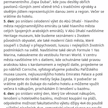
permanentního „Expa Dubai“, kde jsou desítky obřích
pavilonů různých zemí včetně trhů s tradičními výrobky a
skvělým jídlem reprezentujícím danou zemi a region. Večer se
vrátíme do hotelu.
5. den
: po snídani celodenní výlet do Abú Dhabí - hlavního
města nejvýznamnějšího emirátu (a také hlavního města
celých Spojených arabských emirátů). V Abú Dhabí navštívíme
Heritage museum, kde budeme seznámeni s životem
původních obyvatel, ale také moderní části města, které
soupeří s Dubají v přepychovosti, luxusu i nejlepších životních
podmínkách na světě. Navštívíme také okruh Formule 1 Yas
Marina, nakoukneme do vestibulu Ferrari World. V centru
města navštívíme trh s datlemi, kde ochutnáme také pravou
arabskou kávu s kardamomem a nejlepší datle, projedeme se
po nábřeží Corniche, vyfotografujeme pobočku Pařížského
musea Louvre, nejluxusnějšího hotelu Emirates Palace a poté
již pojedeme do Velké mešity šejka Zayeda. V podvečer se
vrátíme zpět do Dubaje do našeho hotelu a můžeme využít
večera k nákupům, procházkám či lenošení u bazénu.
6. den
: po snídani volný den, který lze věnovat nákupům,
lenošení u hotelového bazénu, možnost koupání na pláži,
odpoledne možnost fakultativního výletu džípy 4x4 do pouště
– sjíždění písečných dun, romantický západ slunce na poušti,