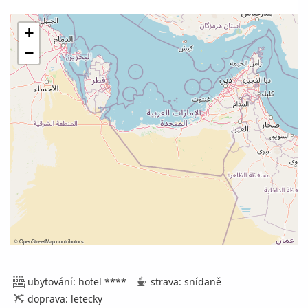
+
−
©
OpenStreetMap
contributors
ubytování: hotel ****
strava: snídaně
doprava: letecky