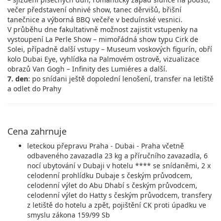
večer představení ohnivé show, tanec děrvišů, břišní
tanečnice a výborná BBQ večeře v beduínské vesnici.
V průběhu dne fakultativně možnost zajistit vstupenky na
vystoupení La Perle Show – mimořádná show typu Cirk de
Solei, případně další vstupy – Museum voskových figurín, obří
kolo Dubai Eye, vyhlídka na Palmovém ostrově, vizualizace
obrazů Van Gogh – Infinity des Lumiéres a další.
7. den
: po snídani ještě dopolední lenošení, transfer na letiště
a odlet do Prahy
Cena zahrnuje
leteckou přepravu Praha - Dubai - Praha včetně
odbaveného zavazadla 23 kg a příručního zavazadla, 6
nocí ubytování v Dubaji v hotelu **** se snídaněmi, 2 x
celodenní prohlídku Dubaje s českým průvodcem,
celodenní výlet do Abu Dhabí s českým průvodcem,
celodenní výlet do Hatty s českým průvodcem, transfery
z letiště do hotelu a zpět, pojištění CK proti úpadku ve
smyslu zákona 159/99 Sb