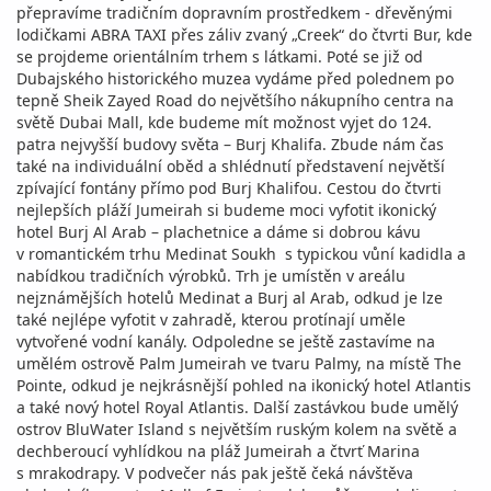
přepravíme tradičním dopravním prostředkem - dřevěnými
lodičkami ABRA TAXI přes záliv zvaný „Creek“ do čtvrti Bur, kde
se projdeme orientálním trhem s látkami. Poté se již od
Dubajského historického muzea vydáme před polednem po
tepně Sheik Zayed Road do největšího nákupního centra na
světě Dubai Mall, kde budeme mít možnost vyjet do 124.
patra nejvyšší budovy světa – Burj Khalifa. Zbude nám čas
také na individuální oběd a shlédnutí představení největší
zpívající fontány přímo pod Burj Khalifou. Cestou do čtvrti
nejlepších pláží Jumeirah si budeme moci vyfotit ikonický
hotel Burj Al Arab – plachetnice a dáme si dobrou kávu
v romantickém trhu Medinat Soukh s typickou vůní kadidla a
nabídkou tradičních výrobků. Trh je umístěn v areálu
nejznámějších hotelů Medinat a Burj al Arab, odkud je lze
také nejlépe vyfotit v zahradě, kterou protínají uměle
vytvořené vodní kanály. Odpoledne se ještě zastavíme na
umělém ostrově Palm Jumeirah ve tvaru Palmy, na místě The
Pointe, odkud je nejkrásnější pohled na ikonický hotel Atlantis
a také nový hotel Royal Atlantis. Další zastávkou bude umělý
ostrov BluWater Island s největším ruským kolem na světě a
dechberoucí vyhlídkou na pláž Jumeirah a čtvrť Marina
s mrakodrapy. V podvečer nás pak ještě čeká návštěva