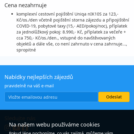
Cena nezahrnuje
komplexní cestovní pojištění Uniqa nIK10S za 123,-
Kč/os./den včetně pojištění storna zájezdu a připojištění
COVID-19, pobytové taxy (15,- AED/pokoj/noc), příplatek
za jednolůžkový pokoj: 8.990,- Kč, příplatek za večeře +
cca 750,- Kč/os./den., vstupné do navštěvovaných
objektů a dále vše, co není zahrnuto v cena zahrnuje...,
spropitné
Nabídky nejlepších zájezdů
pravidelně na váš e-mail
Sledujte nás
Na našem webu používáme cookies
Pokud lépe pochopíme, co vás zajímá, můžeme vám