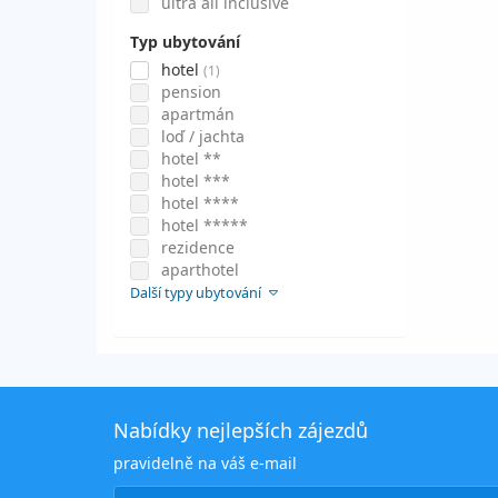
ultra all inclusive
Typ ubytování
hotel
(1)
pension
apartmán
loď / jachta
hotel **
hotel ***
hotel ****
hotel *****
rezidence
aparthotel
Další typy ubytování
Nabídky nejlepších zájezdů
pravidelně na váš e-mail