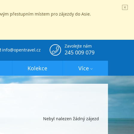
íčovým přestupním místem pro zájezdy do Asie.
Zavolejte nám
info@opentravel.cz
245 009 079
Kolekce
Více
Nebyl nalezen žádný zájezd