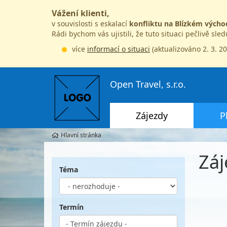
Vážení klienti,
v souvislosti s eskalací
konfliktu na Blízkém výcho
Rádi bychom vás ujistili, že tuto situaci pečlivě sle
více
informací o situaci
(aktualizováno 2. 3. 2
Open Travel, s.r.o.
Zájezdy
P
Hlavní stránka
Záj
Téma
Termín