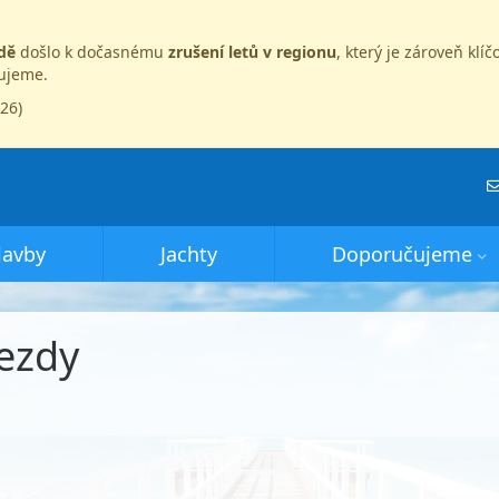
dě
došlo k dočasnému
zrušení letů v regionu
, který je zároveň kl
dujeme.
026)
lavby
Jachty
Doporučujeme
ezdy