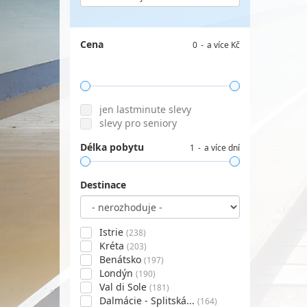
Cena
0
a více Kč
jen lastminute slevy
slevy pro seniory
Délka pobytu
1
a více dní
Destinace
Istrie
(238)
Kréta
(203)
Benátsko
(197)
Londýn
(190)
Val di Sole
(181)
Dalmácie - Splitská...
(164)