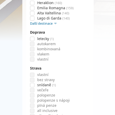
Heraklion
(160)
Emilia Romagna
(159)
Alta Valtellina
(140)
Lago di Garda
(140)
Další destinace
Doprava
letecky
(1)
autokarem
kombinovaná
vlakem
vlastní
Strava
vlastní
bez stravy
snídaně
(1)
večeře
polopenze
polopenze s nápoji
plná penze
all inclusive