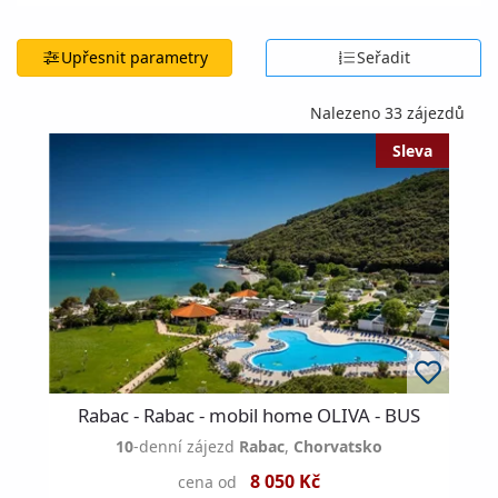
Upřesnit parametry
Seřadit
Nalezeno 33 zájezdů
Rabac - Rabac - mobil home OLIVA - BUS
10
-denní zájezd
Rabac
,
Chorvatsko
8 050 Kč
cena od