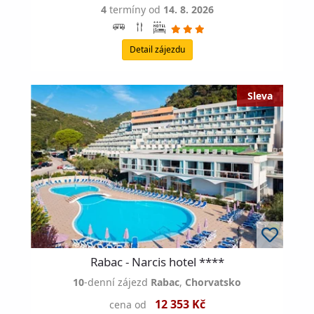
4
termíny od
14. 8. 2026
Detail zájezdu
Rabac - Narcis hotel ****
10
-denní zájezd
Rabac
,
Chorvatsko
12 353 Kč
cena od