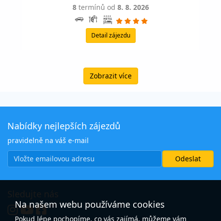
8
termínů od
8. 8. 2026
Detail zájezdu
Zobrazit více
Nabídky nejlepších zájezdů
pravidelně na váš e-mail
Sledujte nás
Na našem webu používáme cookies
Pokud lépe pochopíme, co vás zajímá, můžeme vám