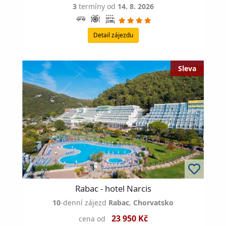
3
termíny od
14. 8. 2026
Detail zájezdu
Rabac - hotel Narcis
10
-denní zájezd
Rabac
,
Chorvatsko
23 950 Kč
cena od