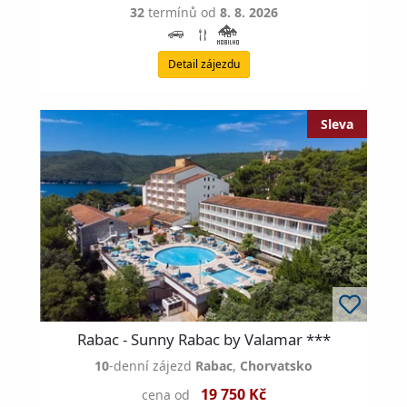
32
termínů od
8. 8. 2026
Detail zájezdu
Rabac - Sunny Rabac by Valamar ***
10
-denní zájezd
Rabac
,
Chorvatsko
19 750 Kč
cena od