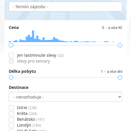
Cena
0
a více Kč
jen lastminute slevy
(32)
slevy pro seniory
Délka pobytu
1
a více dní
Destinace
Istrie
(238)
Kréta
(204)
Benátsko
(197)
Londýn
(190)
Val di Sole