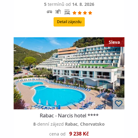
5
termínů od
14. 8. 2026
Detail zájezdu
Rabac - Narcis hotel ****
8
-denní zájezd
Rabac
,
Chorvatsko
9 238 Kč
cena od