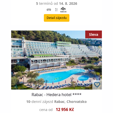
5
termínů od
14. 8. 2026
Detail zájezdu
Rabac - Hedera hotel ****
10
-denní zájezd
Rabac
,
Chorvatsko
12 956 Kč
cena od