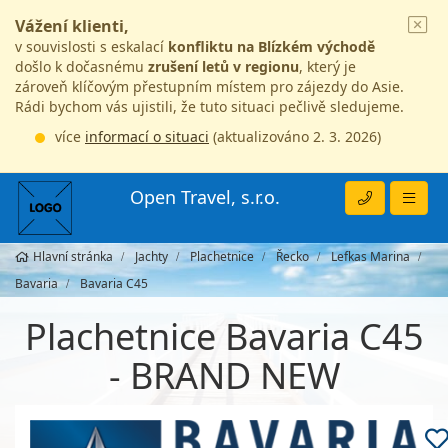
Vážení klienti,
v souvislosti s eskalací
konfliktu na Blízkém východě
došlo k dočasnému
zrušení letů v regionu
, který je
zároveň klíčovým přestupním místem pro zájezdy do Asie.
Rádi bychom vás ujistili, že tuto situaci pečlivě sledujeme.
více
informací o situaci
(aktualizováno 2. 3. 2026)
Open Travel, s.r.o.
Hlavní stránka
Jachty
Plachetnice
Řecko
Lefkas Marina
Bavaria
Bavaria C45
Plachetnice Bavaria C45
- BRAND NEW