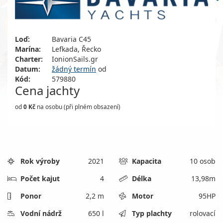
Loď:
Bavaria C45
Marína:
Lefkada, Řecko
Charter:
IonionSails.gr
Datum:
žádný termín
od
Kód:
579880
Cena
jachty
od
0 Kč
na osobu (při plném obsazení)
Rok výroby
2021
Kapacita
10 osob
Počet kajut
4
Délka
13,98
m
Ponor
2,2 m
Motor
95HP
Vodní nádrž
650 l
Typ plachty
rolovací