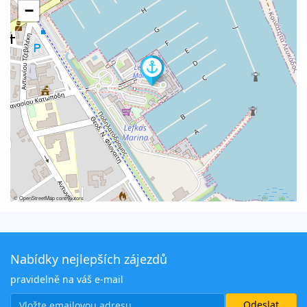
−
©
OpenStreetMap
contributors
Nabídky nejlepších zájezdů
pravidelně na váš e-mail