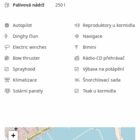
Palivová nádrž
250 l
Autopilot
Reproduktory u kormidla
Dinghy člun
Navigace
Electric winches
Bimini
Bow thruster
Rádio-CD přehrávač
Sprayhood
Výbava na potápění
Klimatizace
Šnorchlovací sada
Solární panely
Teak u kormidla
+